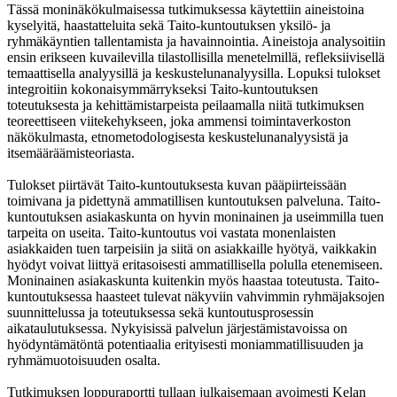
Tässä moninäkökulmaisessa tutkimuksessa käytettiin aineistoina
kyselyitä, haastatteluita sekä Taito-kuntoutuksen yksilö- ja
ryhmäkäyntien tallentamista ja havainnointia. Aineistoja analysoitiin
ensin erikseen kuvailevilla tilastollisilla menetelmillä, refleksiivisellä
temaattisella analyysillä ja keskustelunanalyysilla. Lopuksi tulokset
integroitiin kokonaisymmärrykseksi Taito-kuntoutuksen
toteutuksesta ja kehittämistarpeista peilaamalla niitä tutkimuksen
teoreettiseen viitekehykseen, joka ammensi toimintaverkoston
näkökulmasta, etnometodologisesta keskustelunanalyysistä ja
itsemääräämisteoriasta.
Tulokset piirtävät Taito-kuntoutuksesta kuvan pääpiirteissään
toimivana ja pidettynä ammatillisen kuntoutuksen palveluna. Taito-
kuntoutuksen asiakaskunta on hyvin moninainen ja useimmilla tuen
tarpeita on useita. Taito-kuntoutus voi vastata monenlaisten
asiakkaiden tuen tarpeisiin ja siitä on asiakkaille hyötyä, vaikkakin
hyödyt voivat liittyä eritasoisesti ammatillisella polulla etenemiseen.
Moninainen asiakaskunta kuitenkin myös haastaa toteutusta. Taito-
kuntoutuksessa haasteet tulevat näkyviin vahvimmin ryhmäjaksojen
suunnittelussa ja toteutuksessa sekä kuntoutusprosessin
aikataulutuksessa. Nykyisissä palvelun järjestämistavoissa on
hyödyntämätöntä potentiaalia erityisesti moniammatillisuuden ja
ryhmämuotoisuuden osalta.
Tutkimuksen loppuraportti tullaan julkaisemaan avoimesti Kelan