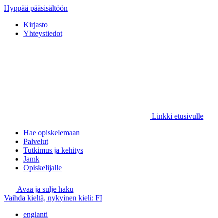
Hyppää pääsisältöön
Kirjasto
Yhteystiedot
Linkki etusivulle
Hae opiskelemaan
Palvelut
Tutkimus ja kehitys
Jamk
Opiskelijalle
Avaa ja sulje haku
Vaihda kieltä, nykyinen kieli:
FI
englanti