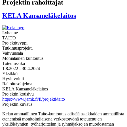
Projektin rahoittajat
KELA Kansaneläkelaitos
Lyhenne
TAITO
Projektityyppi
Tutkimusprojekti
Vahvuusala
Monialainen kuntoutus
Toteutusaika
1.8.2022 - 30.4.2024
Yksikkö
Hyvinvointi
Rahoitusohjelma
KELA Kansaneläkelaitos
Projektin kotisivu
https://www.jamk.fi/fi/projekti/taito
Projektin kuvaus
Kelan ammatillinen Taito-kuntoutus edistää asiakkaiden ammatillista
etenemistä monitoimijaisena verkostotyönä toteutettujen
yksilökäyntien, työharjoittelun ja ryhmäjaksojen muodostaman