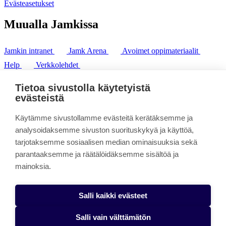
Evästeasetukset
Muualla Jamkissa
Jamkin intranet
Jamk Arena
Avoimet oppimateriaalit
Help
Verkkolehdet
Pl 207 | 40101 Jyväskylä
puh. +358 20 743 8100
Tietoa sivustolla käytetyistä
fax. +358 14 449 9694
evästeistä
Käytämme sivustollamme evästeitä kerätäksemme ja
analysoidaksemme sivuston suorituskykyä ja käyttöä,
tarjotaksemme sosiaalisen median ominaisuuksia sekä
parantaaksemme ja räätälöidäksemme sisältöä ja
mainoksia.
Salli kaikki evästeet
Salli vain välttämätön