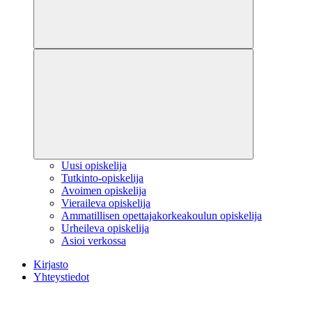
Uusi opiskelija
Tutkinto-opiskelija
Avoimen opiskelija
Vieraileva opiskelija
Ammatillisen opettajakorkeakoulun opiskelija
Urheileva opiskelija
Asioi verkossa
Kirjasto
Yhteystiedot