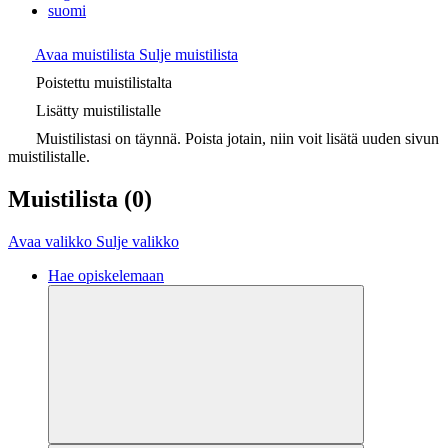
suomi
Avaa muistilista
Sulje muistilista
Poistettu muistilistalta
Lisätty muistilistalle
Muistilistasi on täynnä. Poista jotain, niin voit lisätä uuden sivun
muistilistalle.
Muistilista
(0)
Avaa valikko
Sulje valikko
Hae opiskelemaan