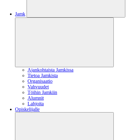
Jamk
Ajankohtaista Jamkissa
Tietoa Jamkista
Organisaatio
Vahvuudet
Töihin Jamkiin
Alumnit
Lahjoita
Opiskelijalle