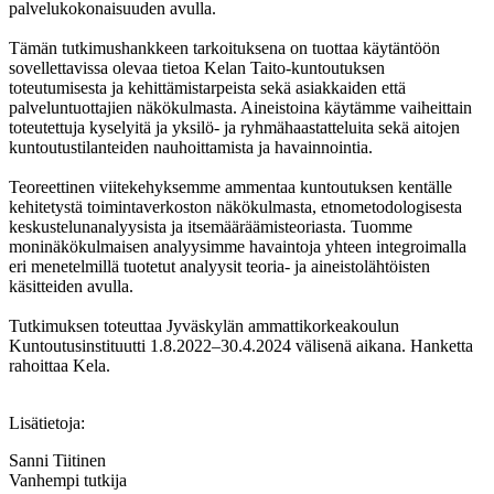
palvelukokonaisuuden avulla.
Tämän tutkimushankkeen tarkoituksena on tuottaa käytäntöön
sovellettavissa olevaa tietoa Kelan Taito-kuntoutuksen
toteutumisesta ja kehittämistarpeista sekä asiakkaiden että
palveluntuottajien näkökulmasta. Aineistoina käytämme vaiheittain
toteutettuja kyselyitä ja yksilö- ja ryhmähaastatteluita sekä aitojen
kuntoutustilanteiden nauhoittamista ja havainnointia.
Teoreettinen viitekehyksemme ammentaa kuntoutuksen kentälle
kehitetystä toimintaverkoston näkökulmasta, etnometodologisesta
keskustelunanalyysista ja itsemääräämisteoriasta. Tuomme
moninäkökulmaisen analyysimme havaintoja yhteen integroimalla
eri menetelmillä tuotetut analyysit teoria- ja aineistolähtöisten
käsitteiden avulla.
Tutkimuksen toteuttaa Jyväskylän ammattikorkeakoulun
Kuntoutusinstituutti 1.8.2022–30.4.2024 välisenä aikana. Hanketta
rahoittaa Kela.
Lisätietoja:
Sanni Tiitinen
Vanhempi tutkija