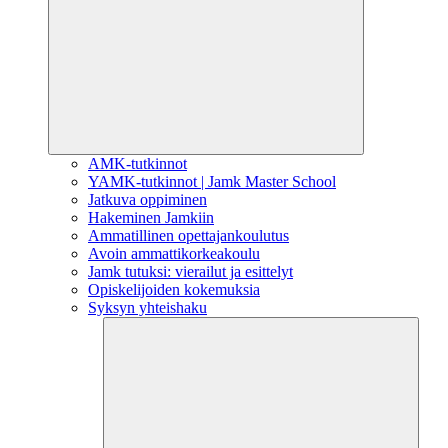
AMK-tutkinnot
YAMK-tutkinnot | Jamk Master School
Jatkuva oppiminen
Hakeminen Jamkiin
Ammatillinen opettajankoulutus
Avoin ammattikorkeakoulu
Jamk tutuksi: vierailut ja esittelyt
Opiskelijoiden kokemuksia
Syksyn yhteishaku