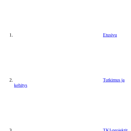
Etusivu
Tutkimus ja
kehitys
TKI-projektit