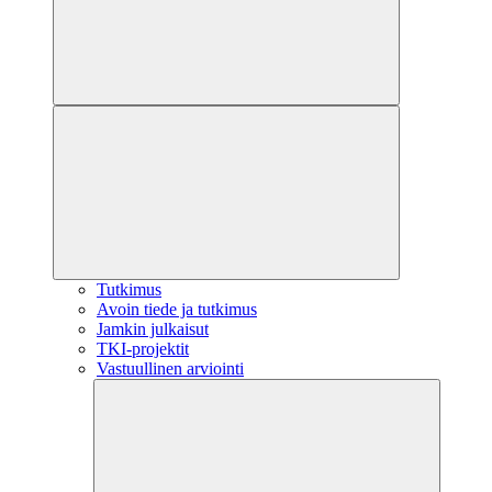
Tutkimus
Avoin tiede ja tutkimus
Jamkin julkaisut
TKI-projektit
Vastuullinen arviointi