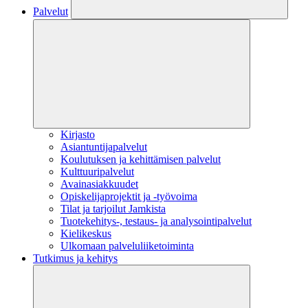
Palvelut
Kirjasto
Asiantuntijapalvelut
Koulutuksen ja kehittämisen palvelut
Kulttuuripalvelut
Avainasiakkuudet
Opiskelijaprojektit​ ja -työvoima
Tilat ja tarjoilut Jamkista
Tuotekehitys-, testaus- ja analysointipalvelut
Kielikeskus
Ulkomaan palveluliiketoiminta
Tutkimus ja kehitys