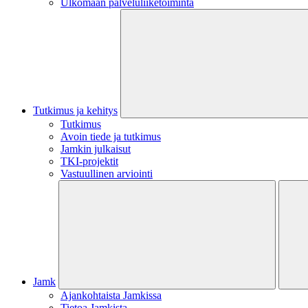
Ulkomaan palveluliiketoiminta
Tutkimus ja kehitys
Tutkimus
Avoin tiede ja tutkimus
Jamkin julkaisut
TKI-projektit
Vastuullinen arviointi
Jamk
Ajankohtaista Jamkissa
Tietoa Jamkista