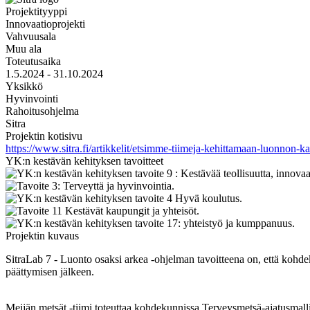
Projektityyppi
Innovaatioprojekti
Vahvuusala
Muu ala
Toteutusaika
1.5.2024 - 31.10.2024
Yksikkö
Hyvinvointi
Rahoitusohjelma
Sitra
Projektin kotisivu
https://www.sitra.fi/artikkelit/etsimme-tiimeja-kehittamaan-luonnon-
YK:n kestävän kehityksen tavoitteet
Projektin kuvaus
SitraLab 7 - Luonto osaksi arkea -ohjelman tavoitteena on, että kohde
päättymisen jälkeen.
Meijän metsät -tiimi toteuttaa kohdekunnissa Terveysmetsä-ajatusmall