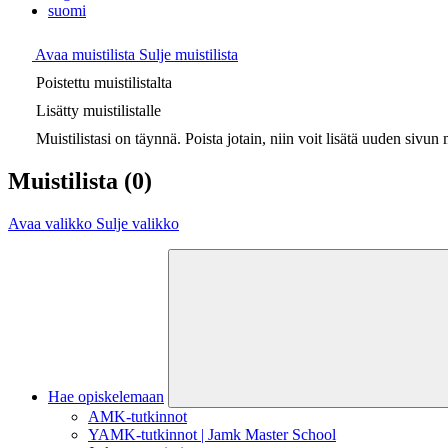
suomi
Avaa muistilista
Sulje muistilista
Poistettu muistilistalta
Lisätty muistilistalle
Muistilistasi on täynnä. Poista jotain, niin voit lisätä uuden sivun m
Muistilista
(0)
Avaa valikko
Sulje valikko
Hae opiskelemaan
AMK-tutkinnot
YAMK-tutkinnot | Jamk Master School