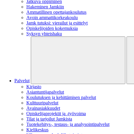
Jatkuva oppiminen
Hakeminen Jamkiin
Ammatillinen opettajankoulutus
Avoin ammattikorkeakoulu
Jamk tutuksi: vierailut ja esittelyt
Opiskelijoiden kokemuksia
Syksyn yhteishaku
Palvelut
Kirjasto
Asiantuntijapalvelut
Koulutuksen ja kehittämisen palvelut
Kulttuuripalvelut
Avainasiakkuudet
Opiskelijaprojektit​ ja -työvoima
Tilat ja tarjoilut Jamkista
Tuotekehitys-, testaus- ja analysointipalvelut
Kielikeskus