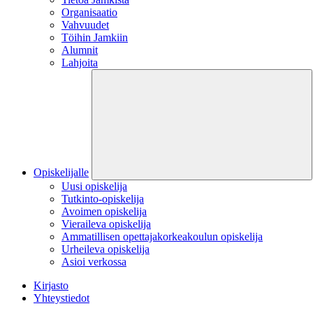
Organisaatio
Vahvuudet
Töihin Jamkiin
Alumnit
Lahjoita
Opiskelijalle
Uusi opiskelija
Tutkinto-opiskelija
Avoimen opiskelija
Vieraileva opiskelija
Ammatillisen opettajakorkeakoulun opiskelija
Urheileva opiskelija
Asioi verkossa
Kirjasto
Yhteystiedot