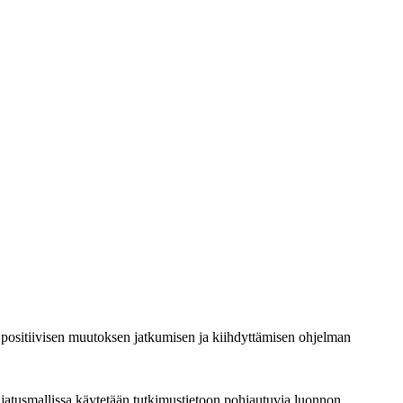
t positiivisen muutoksen jatkumisen ja kiihdyttämisen ohjelman
ajatusmallissa käytetään tutkimustietoon pohjautuvia luonnon