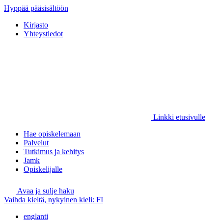
Hyppää pääsisältöön
Kirjasto
Yhteystiedot
Linkki etusivulle
Hae opiskelemaan
Palvelut
Tutkimus ja kehitys
Jamk
Opiskelijalle
Avaa ja sulje haku
Vaihda kieltä, nykyinen kieli:
FI
englanti