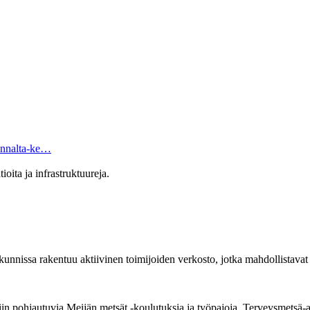
kannalta-ke…
kunnissa rakentuu aktiivinen toimijoiden verkosto, jotka mahdollistava
iin pohjautuvia Meijän metsät -koulutuksia ja työpajoja. Terveysmetsä-