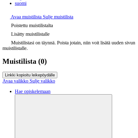
suomi
Avaa muistilista
Sulje muistilista
Poistettu muistilistalta
Lisätty muistilistalle
Muistilistasi on täynnä. Poista jotain, niin voit lisätä uuden sivun
muistilistalle.
Muistilista
(0)
Linkki kopioitu leikepöydälle
Avaa valikko
Sulje valikko
Hae opiskelemaan