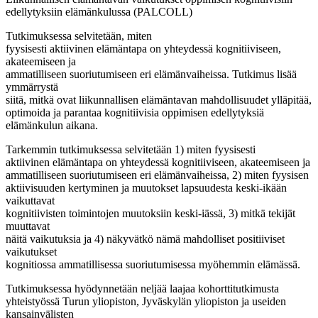
edellytyksiin elämänkulussa (PALCOLL)
Tutkimuksessa selvitetään, miten
fyysisesti aktiivinen elämäntapa on yhteydessä kognitiiviseen,
akateemiseen ja
ammatilliseen suoriutumiseen eri elämänvaiheissa. Tutkimus lisää
ymmärrystä
siitä, mitkä ovat liikunnallisen elämäntavan mahdollisuudet ylläpitää,
optimoida ja parantaa kognitiivisia oppimisen edellytyksiä
elämänkulun aikana.
Tarkemmin tutkimuksessa selvitetään 1) miten fyysisesti
aktiivinen elämäntapa on yhteydessä kognitiiviseen, akateemiseen ja
ammatilliseen suoriutumiseen eri elämänvaiheissa, 2) miten fyysisen
aktiivisuuden kertyminen ja muutokset lapsuudesta keski-ikään
vaikuttavat
kognitiivisten toimintojen muutoksiin keski-iässä, 3) mitkä tekijät
muuttavat
näitä vaikutuksia ja 4) näkyvätkö nämä mahdolliset positiiviset
vaikutukset
kognitiossa ammatillisessa suoriutumisessa myöhemmin elämässä.
Tutkimuksessa hyödynnetään neljää laajaa kohorttitutkimusta
yhteistyössä Turun yliopiston, Jyväskylän yliopiston ja useiden
kansainvälisten