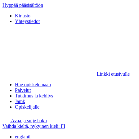
Hyppää pääsisältöön
Kirjasto
Yhteystiedot
Linkki etusivulle
Hae opiskelemaan
Palvelut
Tutkimus ja kehitys
Jamk
Opiskelijalle
Avaa ja sulje haku
Vaihda kieltä, nykyinen kieli:
FI
englanti