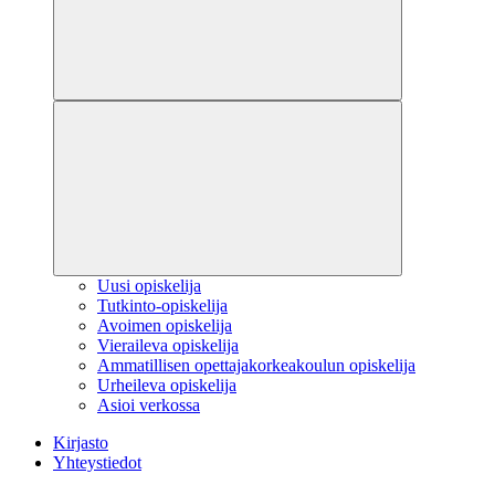
Uusi opiskelija
Tutkinto-opiskelija
Avoimen opiskelija
Vieraileva opiskelija
Ammatillisen opettajakorkeakoulun opiskelija
Urheileva opiskelija
Asioi verkossa
Kirjasto
Yhteystiedot