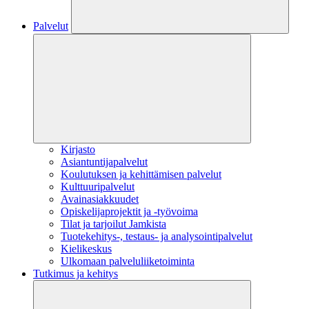
Palvelut
Kirjasto
Asiantuntijapalvelut
Koulutuksen ja kehittämisen palvelut
Kulttuuripalvelut
Avainasiakkuudet
Opiskelijaprojektit​ ja -työvoima
Tilat ja tarjoilut Jamkista
Tuotekehitys-, testaus- ja analysointipalvelut
Kielikeskus
Ulkomaan palveluliiketoiminta
Tutkimus ja kehitys