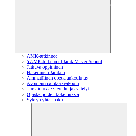
AMK-tutkinnot
YAMK-tutkinnot | Jamk Master School
Jatkuva oppiminen
Hakeminen Jamkiin
Ammatillinen opettajankoulutus
Avoin ammattikorkeakoulu
Jamk tutuksi: vierailut ja esittelyt
Opiskelijoiden kokemuksia
Syksyn yhteishaku