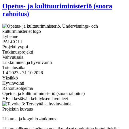
Opetus- ja kulttuuriministeriö (suora
rahoitus)
Lyhenne
PALCOLL
Projektityyppi
Tutkimusprojekti
Vahvuusala
Liikkuminen ja hyvinvointi
Toteutusaika
1.4.2023 - 31.10.2026
Yksikkö
Hyvinvointi
Rahoitusohjelma
Opetus- ja kulttuuriministeriö (suora rahoitus)
YK:n kestävän kehityksen tavoitteet
Projektin kuvaus
Liikunta ja kognitio -tutkimus
Liikunnallisen elämäntavan vaikutukset oppimisen kognitiivisiin