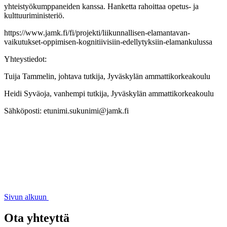
yhteistyökumppaneiden kanssa. Hanketta rahoittaa opetus- ja
kulttuuriministeriö.
https://www.jamk.fi/fi/projekti/liikunnallisen-elamantavan-
vaikutukset-oppimisen-kognitiivisiin-edellytyksiin-elamankulussa
Yhteystiedot:
Tuija Tammelin, johtava tutkija, Jyväskylän ammattikorkeakoulu
Heidi Syväoja, vanhempi tutkija, Jyväskylän ammattikorkeakoulu
Sähköposti: etunimi.sukunimi@jamk.fi
Sivun alkuun
Ota yhteyttä