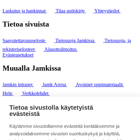
Laskutus ja hankinnat
Tilaa uutiskirje
Yhteystiedot
Tietoa sivuista
Saavutettavuusseloste
Tietosuoja Jamkissa
Tietosuoja- ja
rekisteriselosteet
Alasottoilmoitus
Evästeasetukset
Muualla Jamkissa
Jamkin intranet
Jamk Arena
Avoimet oppimateriaalit
Help
Verkkolehdet
Pl 207 | 40101 Jyväskylä
puh. +358 20 743 8100
Tietoa sivustolla käytetyistä
fax. +358 14 449 9694
evästeistä
Käytämme sivustollamme evästeitä kerätäksemme ja
analysoidaksemme sivuston suorituskykyä ja käyttöä,