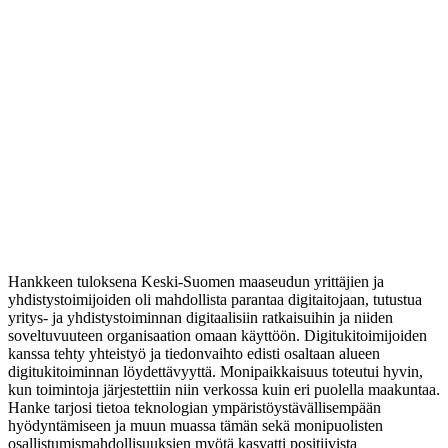
Hankkeen tuloksena Keski-Suomen maaseudun yrittäjien ja
yhdistystoimijoiden oli mahdollista parantaa digitaitojaan, tutustua
yritys- ja yhdistystoiminnan digitaalisiin ratkaisuihin ja niiden
soveltuvuuteen organisaation omaan käyttöön. Digitukitoimijoiden
kanssa tehty yhteistyö ja tiedonvaihto edisti osaltaan alueen
digitukitoiminnan löydettävyyttä. Monipaikkaisuus toteutui hyvin,
kun toimintoja järjestettiin niin verkossa kuin eri puolella maakuntaa.
Hanke tarjosi tietoa teknologian ympäristöystävällisempään
hyödyntämiseen ja muun muassa tämän sekä monipuolisten
osallistumismahdollisuuksien myötä kasvatti positiivista