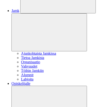
Jamk
Ajankohtaista Jamkissa
Tietoa Jamkista
Organisaatio
Vahvuudet
Töihin Jamkiin
Alumnit
Lahjoita
Opiskelijalle