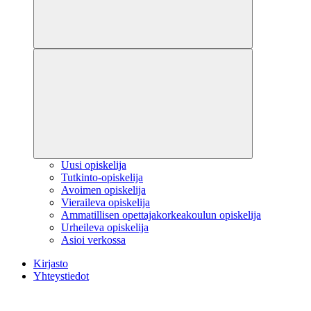
Uusi opiskelija
Tutkinto-opiskelija
Avoimen opiskelija
Vieraileva opiskelija
Ammatillisen opettajakorkeakoulun opiskelija
Urheileva opiskelija
Asioi verkossa
Kirjasto
Yhteystiedot