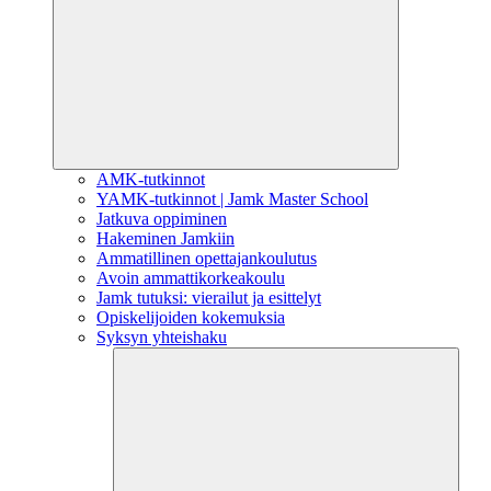
AMK-tutkinnot
YAMK-tutkinnot | Jamk Master School
Jatkuva oppiminen
Hakeminen Jamkiin
Ammatillinen opettajankoulutus
Avoin ammattikorkeakoulu
Jamk tutuksi: vierailut ja esittelyt
Opiskelijoiden kokemuksia
Syksyn yhteishaku