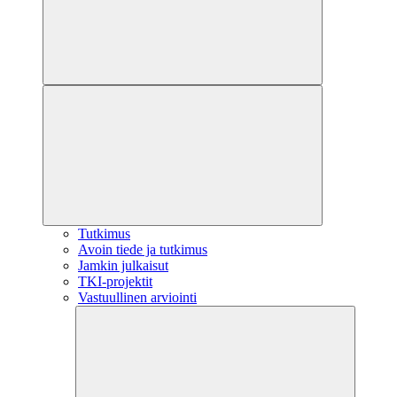
Tutkimus
Avoin tiede ja tutkimus
Jamkin julkaisut
TKI-projektit
Vastuullinen arviointi