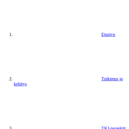
Etusivu
Tutkimus ja
kehitys
TKI-projektit