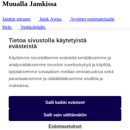
Muualla Jamkissa
Jamkin intranet
Jamk Arena
Avoimet oppimateriaalit
Help
Verkkolehdet
Pl 207 | 40101 Jyväskylä
puh. +358 20 743 8100
Tietoa sivustolla käytetyistä
fax. +358 14 449 9694
evästeistä
Käytämme sivustollamme evästeitä kerätäksemme ja
analysoidaksemme sivuston suorituskykyä ja käyttöä,
tarjotaksemme sosiaalisen median ominaisuuksia sekä
parantaaksemme ja räätälöidäksemme sisältöä ja
mainoksia.
Salli kaikki evästeet
Salli vain välttämätön
Evästeasetukset