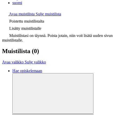
suomi
Avaa muistilista
Sulje muistilista
Poistettu muistilistalta
Lisätty muistilistalle
Muistilistasi on täynnä. Poista jotain, niin voit lisätä uuden sivun
muistilistalle.
Muistilista
(0)
Avaa valikko
Sulje valikko
Hae opiskelemaan