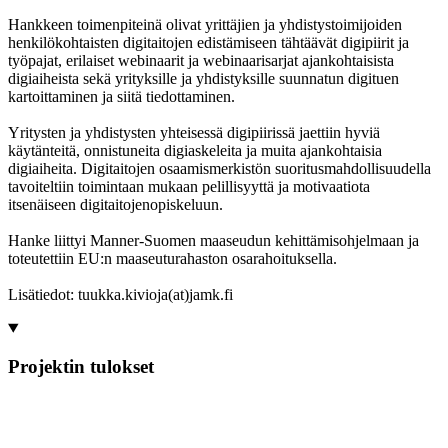
Hankkeen toimenpiteinä olivat yrittäjien ja yhdistystoimijoiden
henkilökohtaisten digitaitojen edistämiseen tähtäävät digipiirit ja
työpajat, erilaiset webinaarit ja webinaarisarjat ajankohtaisista
digiaiheista sekä yrityksille ja yhdistyksille suunnatun digituen
kartoittaminen ja siitä tiedottaminen.
Yritysten ja yhdistysten yhteisessä digipiirissä jaettiin hyviä
käytänteitä, onnistuneita digiaskeleita ja muita ajankohtaisia
digiaiheita. Digitaitojen osaamismerkistön suoritusmahdollisuudella
tavoiteltiin toimintaan mukaan pelillisyyttä ja motivaatiota
itsenäiseen digitaitojenopiskeluun.
Hanke liittyi Manner-Suomen maaseudun kehittämisohjelmaan ja
toteutettiin EU:n maaseuturahaston osarahoituksella.
Lisätiedot: tuukka.kivioja(at)jamk.fi
Projektin tulokset