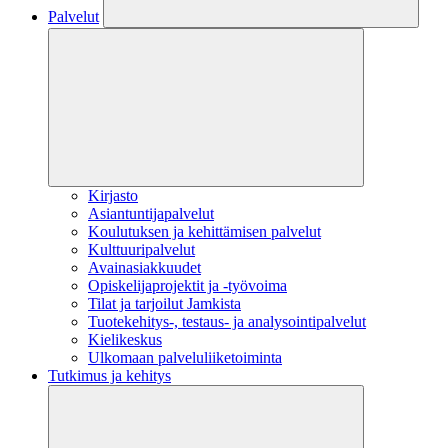
Palvelut
Kirjasto
Asiantuntijapalvelut
Koulutuksen ja kehittämisen palvelut
Kulttuuripalvelut
Avainasiakkuudet
Opiskelijaprojektit​ ja -työvoima
Tilat ja tarjoilut Jamkista
Tuotekehitys-, testaus- ja analysointipalvelut
Kielikeskus
Ulkomaan palveluliiketoiminta
Tutkimus ja kehitys