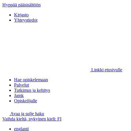
Hyppää pääsisältöön
Kirjasto
Yhteystiedot
Linkki etusivulle
Hae opiskelemaan
Palvelut
Tutkimus ja kehitys
Jamk
Opiskelijalle
Avaa ja sulje haku
Vaihda kieltä, nykyinen kieli:
FI
englanti