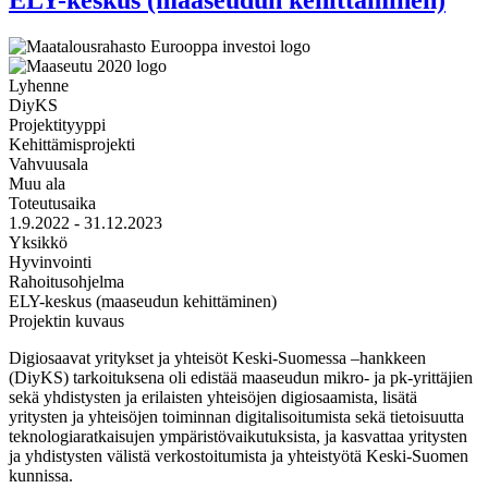
Lyhenne
DiyKS
Projektityyppi
Kehittämisprojekti
Vahvuusala
Muu ala
Toteutusaika
1.9.2022 - 31.12.2023
Yksikkö
Hyvinvointi
Rahoitusohjelma
ELY-keskus (maaseudun kehittäminen)
Projektin kuvaus
Digiosaavat yritykset ja yhteisöt Keski-Suomessa –hankkeen
(DiyKS) tarkoituksena oli edistää maaseudun mikro- ja pk-yrittäjien
sekä yhdistysten ja erilaisten yhteisöjen digiosaamista, lisätä
yritysten ja yhteisöjen toiminnan digitalisoitumista sekä tietoisuutta
teknologiaratkaisujen ympäristövaikutuksista, ja kasvattaa yritysten
ja yhdistysten välistä verkostoitumista ja yhteistyötä Keski-Suomen
kunnissa.