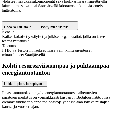
yhdisteet, savukaasukomponentit sekä hiukkasmäärät siirrettävillä
laitteilla missä vain tai Saarijärvellä laboratorion kiinteäasenteisilla
laitteistoilla.
Lisää muistilistalle
Lisätty muistilistalle
Kenelle
Kaikenkokoiset yksityiset ja julkiset organisaatiot, joilla on tarve
teettää mittauksia
Toteutus
FTIR- ja Testori-mittaukset missä vain, kiinteäasenteiset
mittauslaitteet Saarijärvellä
Kohti resurssiviisaampaa ja puhtaampaa
energiantuotantoa
Linkki kopioitu leikepöydälle
Ilmastonmuutoksen myötä energiantuotannosta aiheutuvien
päästöjen merkitys on voimakkaasti kasvanut. Biotalousinstituutissa
olemme tutkineet pienpolton päästöjä yhdessä alan laitevalmistajien
kanssa jo vuosien ajan.