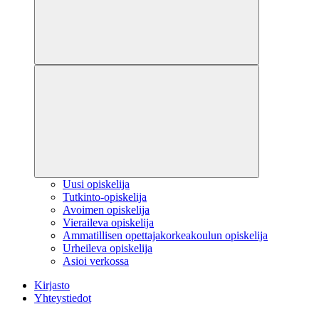
Uusi opiskelija
Tutkinto-opiskelija
Avoimen opiskelija
Vieraileva opiskelija
Ammatillisen opettajakorkeakoulun opiskelija
Urheileva opiskelija
Asioi verkossa
Kirjasto
Yhteystiedot