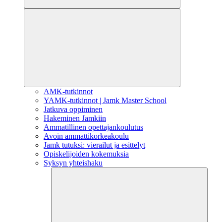
AMK-tutkinnot
YAMK-tutkinnot | Jamk Master School
Jatkuva oppiminen
Hakeminen Jamkiin
Ammatillinen opettajankoulutus
Avoin ammattikorkeakoulu
Jamk tutuksi: vierailut ja esittelyt
Opiskelijoiden kokemuksia
Syksyn yhteishaku