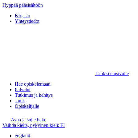
Hyppää pääsisältöön
Kirjasto
Yhteystiedot
Linkki etusivulle
Hae opiskelemaan
Palvelut
Tutkimus ja kehitys
Jamk
Opiskelijalle
Avaa ja sulje haku
Vaihda kieltä, nykyinen kieli:
FI
englanti