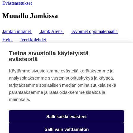
Evästeasetukset
Muualla Jamkissa
Jamkin intranet
Jamk Arena
Avoimet oppimateriaalit
Help
Verkkolehdet
Pl 207 | 40101 Jyväskylä
puh. +358 20 743 8100
Tietoa sivustolla käytetyistä
fax. +358 14 449 9694
evästeistä
Käytämme sivustollamme evästeitä kerätäksemme ja
analysoidaksemme sivuston suorituskykyä ja käyttöä,
tarjotaksemme sosiaalisen median ominaisuuksia sekä
parantaaksemme ja räätälöidäksemme sisältöä ja
mainoksia.
Salli kaikki evästeet
Salli vain välttämätön