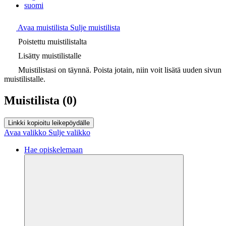
suomi
Avaa muistilista
Sulje muistilista
Poistettu muistilistalta
Lisätty muistilistalle
Muistilistasi on täynnä. Poista jotain, niin voit lisätä uuden sivun
muistilistalle.
Muistilista
(0)
Linkki kopioitu leikepöydälle
Avaa valikko
Sulje valikko
Hae opiskelemaan