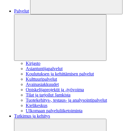
Palvelut
Kirjasto
Asiantuntijapalvelut
Koulutuksen ja kehittämisen palvelut
Kulttuuripalvelut
Avainasiakkuudet
Opiskelijaprojektit​ ja -työvoima
Tilat ja tarjoilut Jamkista
Tuotekehitys-, testaus- ja analysointipalvelut
Kielikeskus
Ulkomaan palveluliiketoiminta
Tutkimus ja kehitys