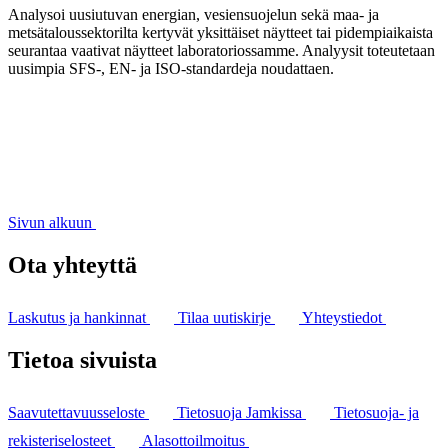
Analysoi uusiutuvan energian, vesiensuojelun sekä maa- ja
metsätaloussektorilta kertyvät yksittäiset näytteet tai pidempiaikaista
seurantaa vaativat näytteet laboratoriossamme. Analyysit toteutetaan
uusimpia SFS-, EN- ja ISO-standardeja noudattaen.
Sivun alkuun
Ota yhteyttä
Laskutus ja hankinnat
Tilaa uutiskirje
Yhteystiedot
Tietoa sivuista
Saavutettavuusseloste
Tietosuoja Jamkissa
Tietosuoja- ja
rekisteriselosteet
Alasottoilmoitus