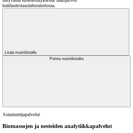
liittyvässä tuotekehityksessä Saarijärven
kattilantestauslaboratoriossa.
Lisää muistilistalle
Poista muistilistalta
Asiantuntijapalvelut
Biomassojen ja nesteiden analytiikkapalvelut