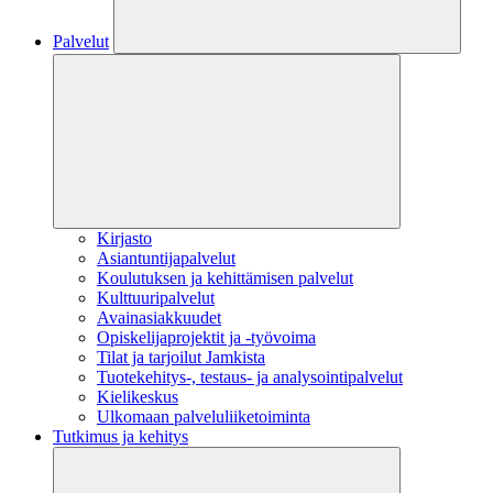
Palvelut
Kirjasto
Asiantuntijapalvelut
Koulutuksen ja kehittämisen palvelut
Kulttuuripalvelut
Avainasiakkuudet
Opiskelijaprojektit​ ja -työvoima
Tilat ja tarjoilut Jamkista
Tuotekehitys-, testaus- ja analysointipalvelut
Kielikeskus
Ulkomaan palveluliiketoiminta
Tutkimus ja kehitys