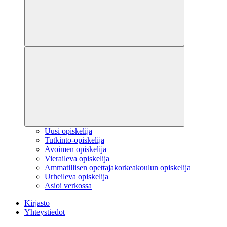
Uusi opiskelija
Tutkinto-opiskelija
Avoimen opiskelija
Vieraileva opiskelija
Ammatillisen opettajakorkeakoulun opiskelija
Urheileva opiskelija
Asioi verkossa
Kirjasto
Yhteystiedot