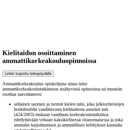
Kielitaidon osoittaminen
ammattikorkeakouluopinnoissa
Linkki kopioitu leikepöydälle
Ammattikorkeakoulun opiskelijana sinun tulee
ammattikorkeakoulututkintoon sisältyvissä opinnoissa tai muutoin
osoittaa saavuttaneesi
sellainen suomen ja ruotsin kielen taito, joka julkisyhteisöjen
henkilöstöltä vaadittavasta kielitaidosta annetun lain
(424/2003) mukaan vaaditaan korkeakoulututkintoa
edellyttävään virkaan kaksikielisessä viranomaisessa ja joka
ammatin harjoittamisen ja ammatillisen kehityksen kannalta