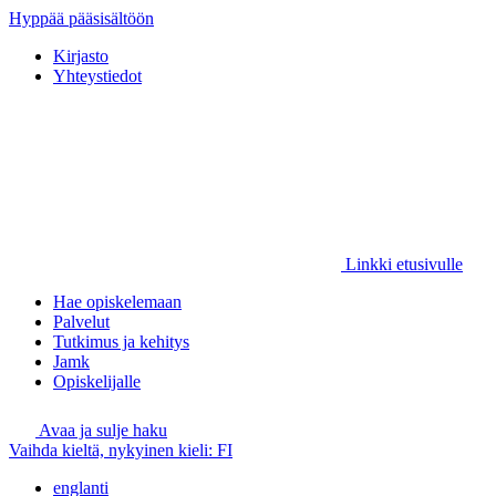
Hyppää pääsisältöön
Kirjasto
Yhteystiedot
Linkki etusivulle
Hae opiskelemaan
Palvelut
Tutkimus ja kehitys
Jamk
Opiskelijalle
Avaa ja sulje haku
Vaihda kieltä, nykyinen kieli:
FI
englanti