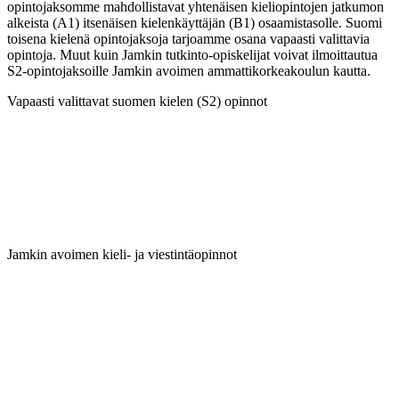
opintojaksomme mahdollistavat yhtenäisen kieliopintojen jatkumon
alkeista (A1) itsenäisen kielenkäyttäjän (B1) osaamistasolle. Suomi
toisena kielenä opintojaksoja tarjoamme osana vapaasti valittavia
opintoja. Muut kuin Jamkin tutkinto-opiskelijat voivat ilmoittautua
S2-opintojaksoille Jamkin avoimen ammattikorkeakoulun kautta.
Vapaasti valittavat suomen kielen (S2) opinnot
Jamkin avoimen kieli- ja viestintäopinnot