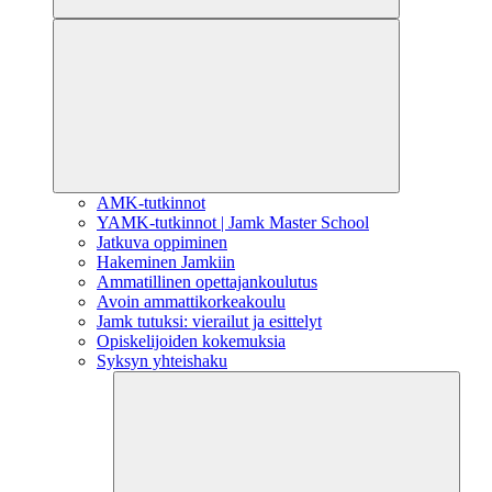
AMK-tutkinnot
YAMK-tutkinnot | Jamk Master School
Jatkuva oppiminen
Hakeminen Jamkiin
Ammatillinen opettajankoulutus
Avoin ammattikorkeakoulu
Jamk tutuksi: vierailut ja esittelyt
Opiskelijoiden kokemuksia
Syksyn yhteishaku