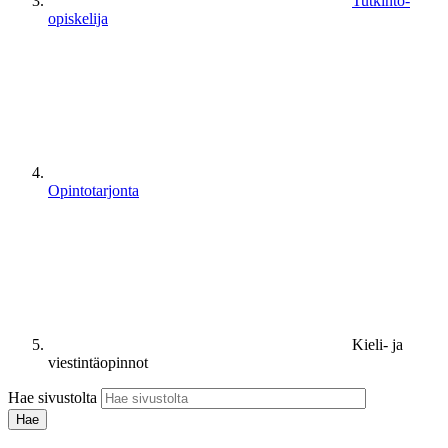
Tutkinto-
opiskelija
Opintotarjonta
Kieli- ja
viestintäopinnot
Hae sivustolta