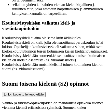
on tarpeellinen; sekä
sellainen yhden tai kahden vieraan kielen kirjallinen ja
suullinen taito, joka ammatin harjoittamisen ja ammatillisen
kehityksen kannalta on tarpeellinen.
Koulusivistyskielen vaikutus kieli- ja
viestintäopintoihin
Koulusivistyskieli ei aina ole sama kuin äidinkielesi.
Koulusivistyskieli on kieli, jolla olet suorittanut peruskoulun ja/tai
lukion. Opiskelijan koulusivistyskieli vaikuttaa siihen, mitkä ovat
korkeakoulututkinnon toisen kotimaisen kielen kielitaitovaatimukset.
Koulusivistyskieleltään suomenkieliset osoittavat toisen kotimaisen
kielen eli ruotsin osaamista (ns. virkamiesruotsi).
Koulusivistyskieleltään ruotsinkielisillä toinen kotimainen kieli on
suomi (ns. virkamiessuomi).
Suomi toisena kielenä (S2) opinnot
Linkki kopioitu leikepöydälle
Vaihto- ja tutkinto-opiskelijoiden on mahdollista opiskella suomea
vieraana kielenä eritasoisissa ryhmissä. Suomen kielen