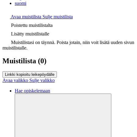
suomi
Avaa muistilista
Sulje muistilista
Poistettu muistilistalta
Lisätty muistilistalle
Muistilistasi on täynnä. Poista jotain, niin voit lisätä uuden sivun
muistilistalle.
Muistilista
(0)
Linkki kopioitu leikepöydälle
Avaa valikko
Sulje valikko
Hae opiskelemaan