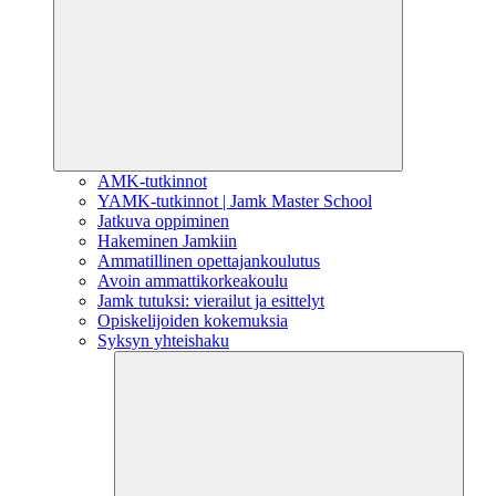
AMK-tutkinnot
YAMK-tutkinnot | Jamk Master School
Jatkuva oppiminen
Hakeminen Jamkiin
Ammatillinen opettajankoulutus
Avoin ammattikorkeakoulu
Jamk tutuksi: vierailut ja esittelyt
Opiskelijoiden kokemuksia
Syksyn yhteishaku