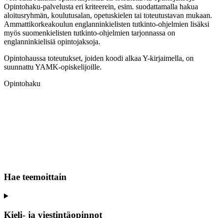
Opintohaku-palvelusta eri kriteerein, esim. suodattamalla hakua
aloitusryhmän, koulutusalan, opetuskielen tai toteutustavan mukaan.
Ammattikorkeakoulun englanninkielisten tutkinto-ohjelmien lisäksi
myös suomenkielisten tutkinto-ohjelmien tarjonnassa on
englanninkielisiä opintojaksoja.
Opintohaussa toteutukset, joiden koodi alkaa Y-kirjaimella, on
suunnattu YAMK-opiskelijoille.
Opintohaku
Hae teemoittain
Kieli- ja viestintäopinnot