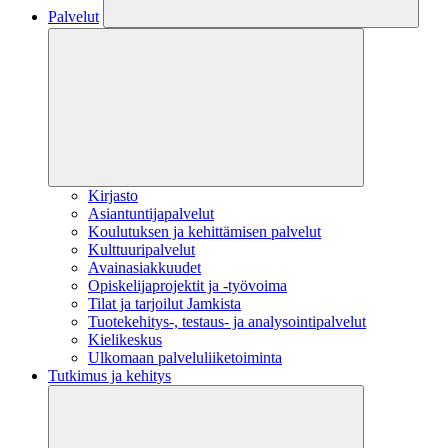
Palvelut
Kirjasto
Asiantuntijapalvelut
Koulutuksen ja kehittämisen palvelut
Kulttuuripalvelut
Avainasiakkuudet
Opiskelijaprojektit​ ja -työvoima
Tilat ja tarjoilut Jamkista
Tuotekehitys-, testaus- ja analysointipalvelut
Kielikeskus
Ulkomaan palveluliiketoiminta
Tutkimus ja kehitys