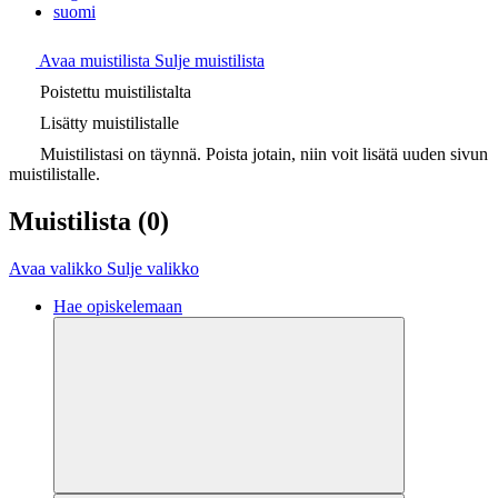
suomi
Avaa muistilista
Sulje muistilista
Poistettu muistilistalta
Lisätty muistilistalle
Muistilistasi on täynnä. Poista jotain, niin voit lisätä uuden sivun
muistilistalle.
Muistilista
(0)
Avaa valikko
Sulje valikko
Hae opiskelemaan