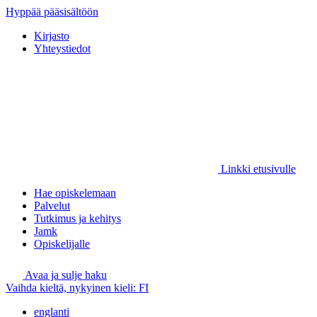
Hyppää pääsisältöön
Kirjasto
Yhteystiedot
Linkki etusivulle
Hae opiskelemaan
Palvelut
Tutkimus ja kehitys
Jamk
Opiskelijalle
Avaa ja sulje haku
Vaihda kieltä, nykyinen kieli:
FI
englanti