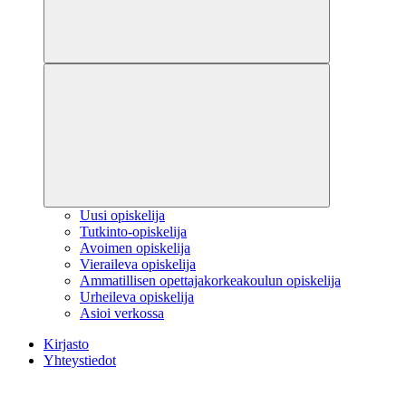
Uusi opiskelija
Tutkinto-opiskelija
Avoimen opiskelija
Vieraileva opiskelija
Ammatillisen opettajakorkeakoulun opiskelija
Urheileva opiskelija
Asioi verkossa
Kirjasto
Yhteystiedot