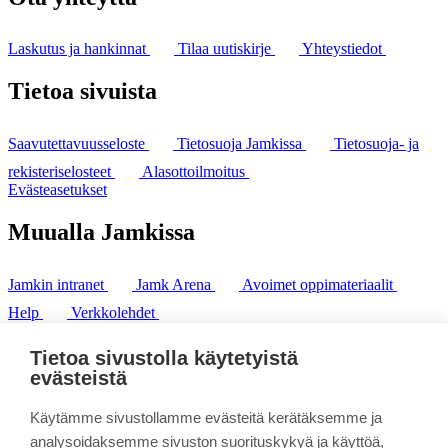
Laskutus ja hankinnat
Tilaa uutiskirje
Yhteystiedot
Tietoa sivuista
Saavutettavuusseloste
Tietosuoja Jamkissa
Tietosuoja- ja
rekisteriselosteet
Alasottoilmoitus
Evästeasetukset
Muualla Jamkissa
Jamkin intranet
Jamk Arena
Avoimet oppimateriaalit
Help
Verkkolehdet
Pl 207 | 40101 Jyväskylä
puh. +358 20 743 8100
Tietoa sivustolla käytetyistä
fax. +358 14 449 9694
evästeistä
Käytämme sivustollamme evästeitä kerätäksemme ja
analysoidaksemme sivuston suorituskykyä ja käyttöä,