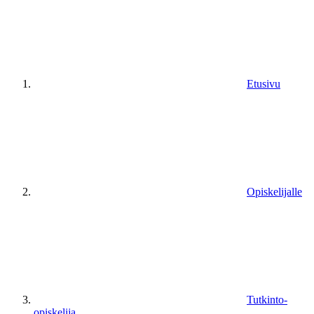
Etusivu
Opiskelijalle
Tutkinto-
opiskelija