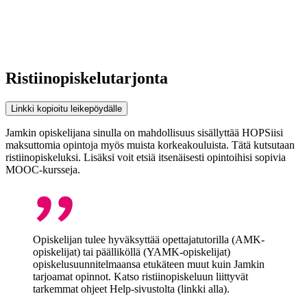
Ristiinopiskelutarjonta
Linkki kopioitu leikepöydälle
Jamkin opiskelijana sinulla on mahdollisuus sisällyttää HOPSiisi
maksuttomia opintoja myös muista korkeakouluista. Tätä kutsutaan
ristiinopiskeluksi. Lisäksi voit etsiä itsenäisesti opintoihisi sopivia
MOOC-kursseja.
Opiskelijan tulee hyväksyttää opettajatutorilla (AMK-
opiskelijat) tai päälliköllä (YAMK-opiskelijat)
opiskelusuunnitelmaansa etukäteen muut kuin Jamkin
tarjoamat opinnot. Katso ristiinopiskeluun liittyvät
tarkemmat ohjeet Help-sivustolta (linkki alla).