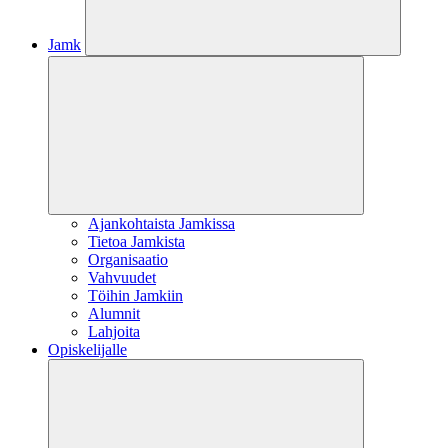
Jamk
Ajankohtaista Jamkissa
Tietoa Jamkista
Organisaatio
Vahvuudet
Töihin Jamkiin
Alumnit
Lahjoita
Opiskelijalle