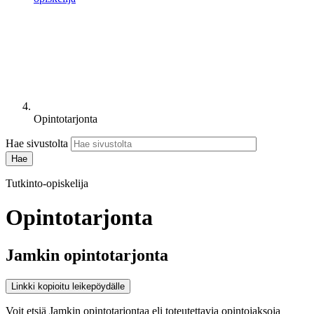
Opintotarjonta
Hae sivustolta
Tutkinto-opiskelija
Opintotarjonta
Jamkin opintotarjonta
Linkki kopioitu leikepöydälle
Voit etsiä Jamkin opintotarjontaa eli toteutettavia opintojaksoja