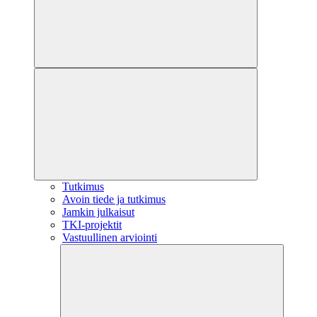
Tutkimus
Avoin tiede ja tutkimus
Jamkin julkaisut
TKI-projektit
Vastuullinen arviointi