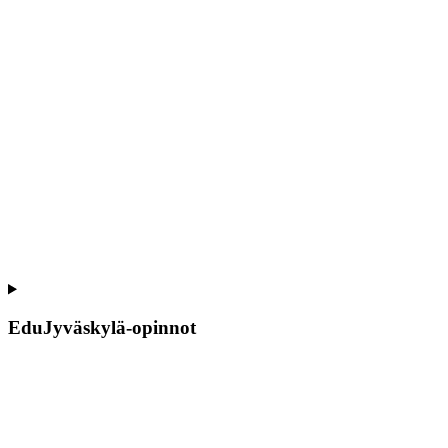
EduJyväskylä-opinnot