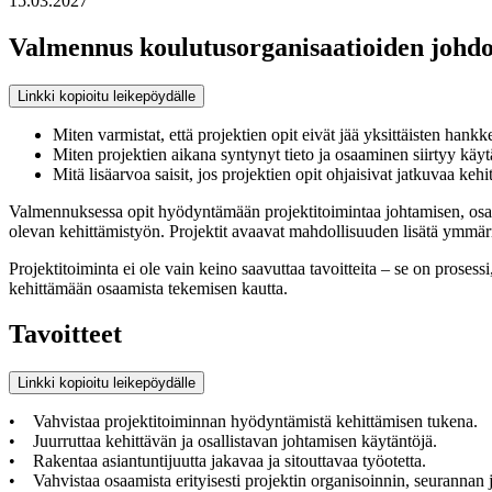
15.03.2027
Valmennus koulutusorganisaatioiden johdo
Linkki kopioitu leikepöydälle
Miten varmistat, että projektien opit eivät jää yksittäisten hank
Miten projektien aikana syntynyt tieto ja osaaminen siirtyy käyt
Mitä lisäarvoa saisit, jos projektien opit ohjaisivat jatkuvaa kehi
Valmennuksessa opit hyödyntämään projektitoimintaa johtamisen, osaami
olevan kehittämistyön. Projektit avaavat mahdollisuuden lisätä ymmärr
Projektitoiminta ei ole vain keino saavuttaa tavoitteita – se on prose
kehittämään osaamista tekemisen kautta.
Tavoitteet
Linkki kopioitu leikepöydälle
• Vahvistaa projektitoiminnan hyödyntämistä kehittämisen tukena.
• Juurruttaa kehittävän ja osallistavan johtamisen käytäntöjä.
• Rakentaa asiantuntijuutta jakavaa ja sitouttavaa työotetta.
• Vahvistaa osaamista erityisesti projektin organisoinnin, seurannan j