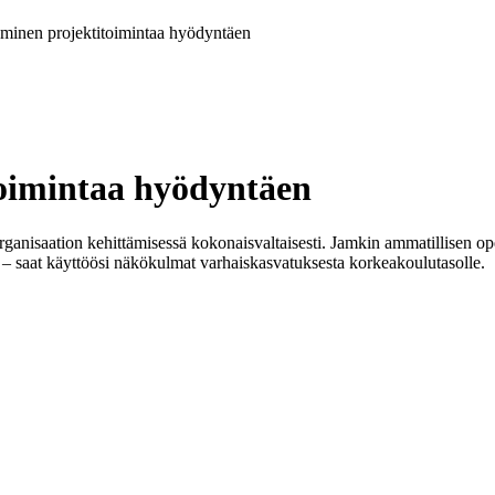
aminen projektitoimintaa hyödyntäen
toimintaa hyödyntäen
ganisaation kehittämisessä kokonaisvaltaisesti. Jamkin ammatillisen o
– saat käyttöösi näkökulmat varhaiskasvatuksesta korkeakoulutasolle.