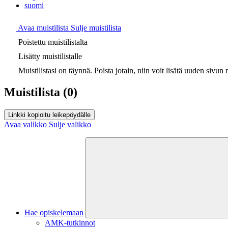
suomi
Avaa muistilista
Sulje muistilista
Poistettu muistilistalta
Lisätty muistilistalle
Muistilistasi on täynnä. Poista jotain, niin voit lisätä uuden sivun m
Muistilista
(0)
Linkki kopioitu leikepöydälle
Avaa valikko
Sulje valikko
Hae opiskelemaan
AMK-tutkinnot