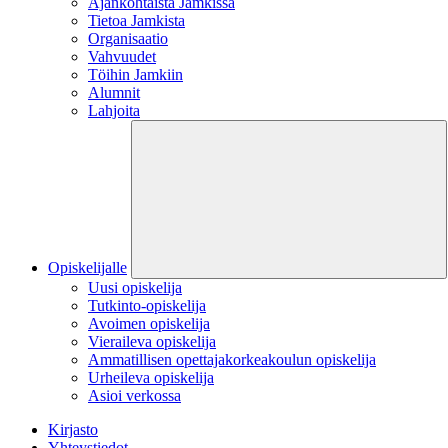
Ajankohtaista Jamkissa
Tietoa Jamkista
Organisaatio
Vahvuudet
Töihin Jamkiin
Alumnit
Lahjoita
Opiskelijalle
Uusi opiskelija
Tutkinto-opiskelija
Avoimen opiskelija
Vieraileva opiskelija
Ammatillisen opettajakorkeakoulun opiskelija
Urheileva opiskelija
Asioi verkossa
Kirjasto
Yhteystiedot