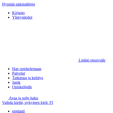
Hyppää pääsisältöön
Kirjasto
Yhteystiedot
Linkki etusivulle
Hae opiskelemaan
Palvelut
Tutkimus ja kehitys
Jamk
Opiskelijalle
Avaa ja sulje haku
Vaihda kieltä, nykyinen kieli:
FI
englanti