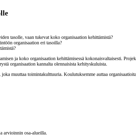
lle
keiden tasolle, vaan tukevat koko organisaation kehittämistä?
äntöön organisaation eri tasoilla?
ttämistä?
sen ja koko organisaation kehittämisessä kokonaisvaltaisesti. Projektit
ystä organisaation kannalta olennaisista kehityskuluista.
ssi, joka muuttaa toimintakulttuuria. Koulutuksemme auttaa organisaatioi
a arvioinnin osa-alueilla.