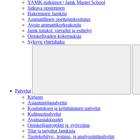
YAMK-tutkinnot | Jamk Master School
Jatkuva oppiminen
Hakeminen Jamkiin
Ammatillinen opettajankoulutus
Avoin ammattikorkeakoulu
Jamk tutuksi: vierailut ja esittelyt
Opiskelijoiden kokemuksia
Syksyn yhteishaku
Palvelut
Kirjasto
Asiantuntijapalvelut
Koulutuksen ja kehittämisen palvelut
Kulttuuripalvelut
Avainasiakkuudet
Opiskelijaprojektit​ ja -työvoima
Tilat ja tarjoilut Jamkista
Tuotekehitys-, testaus- ja analysointipalvelut