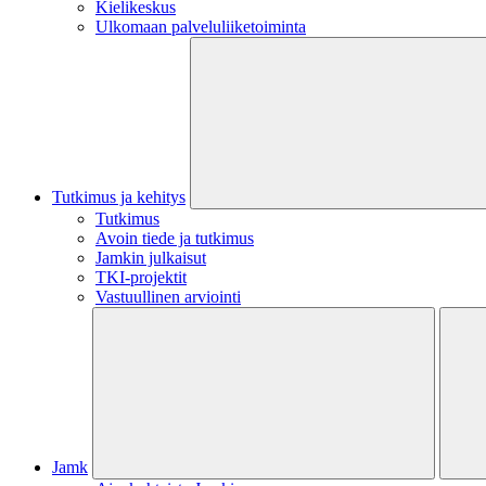
Kielikeskus
Ulkomaan palveluliiketoiminta
Tutkimus ja kehitys
Tutkimus
Avoin tiede ja tutkimus
Jamkin julkaisut
TKI-projektit
Vastuullinen arviointi
Jamk