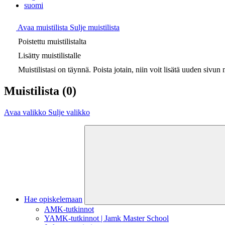
suomi
Avaa muistilista
Sulje muistilista
Poistettu muistilistalta
Lisätty muistilistalle
Muistilistasi on täynnä. Poista jotain, niin voit lisätä uuden sivun m
Muistilista
(0)
Avaa valikko
Sulje valikko
Hae opiskelemaan
AMK-tutkinnot
YAMK-tutkinnot | Jamk Master School