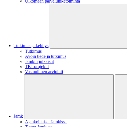
Ulkomaan palveluliiketoiminta
Tutkimus ja kehitys
Tutkimus
Avoin tiede ja tutkimus
Jamkin julkaisut
TKI-projektit
Vastuullinen arviointi
Jamk
Ajankohtaista Jamkissa
Tietoa Jamkista