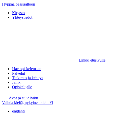
Hyppää pääsisältöön
Kirjasto
Yhteystiedot
Linkki etusivulle
Hae opiskelemaan
Palvelut
Tutkimus ja kehitys
Jamk
Opiskelijalle
Avaa ja sulje haku
Vaihda kieltä, nykyinen kieli:
FI
englanti