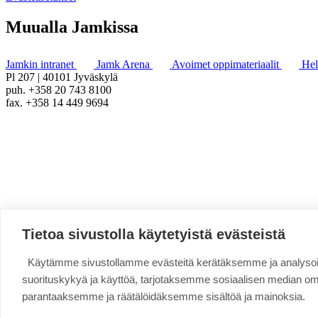
Muualla Jamkissa
Jamkin intranet
Jamk Arena
Avoimet oppimateriaalit
He
Pl 207 | 40101 Jyväskylä
puh. +358 20 743 8100
fax. +358 14 449 9694
Tietoa sivustolla käytetyistä evästeistä
Käytämme sivustollamme evästeitä kerätäksemme ja analys
suorituskykyä ja käyttöä, tarjotaksemme sosiaalisen median o
parantaaksemme ja räätälöidäksemme sisältöä ja mainoksia.