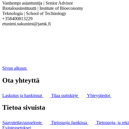
Vanhempi asiantuntija | Senior Advisor
Biotalousinstituutti | Institute of Bioeconomy
Teknologia | School of Technology
+358400813229
etunimi.sukunimi@jamk.fi
Sivun alkuun
Ota yhteyttä
Laskutus ja hankinnat
Tilaa uutiskirje
Yhteystiedot
Tietoa sivuista
Saavutettavuusseloste
Tietosuoja Jamkissa
Tietosuoja- ja reki
Evästeasetukset