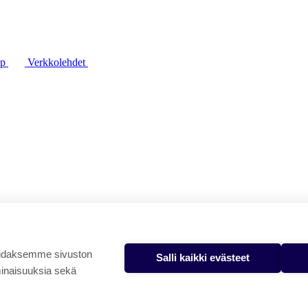
lp
Verkkolehdet
oidaksemme sivuston
Salli kaikki evästeet
minaisuuksia sekä