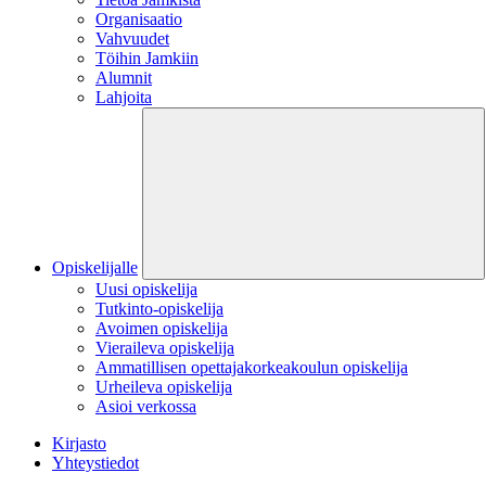
Organisaatio
Vahvuudet
Töihin Jamkiin
Alumnit
Lahjoita
Opiskelijalle
Uusi opiskelija
Tutkinto-opiskelija
Avoimen opiskelija
Vieraileva opiskelija
Ammatillisen opettajakorkeakoulun opiskelija
Urheileva opiskelija
Asioi verkossa
Kirjasto
Yhteystiedot