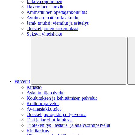
Jatkuva oppiminen
Hakeminen Jamkiin
Ammatillinen opettajankoulutus
Avoin ammattikorkeakoulu
Jamk tutuksi: vierailut ja esittelyt
Opiskelijoiden kokemuksia
Syksyn yhteishaku
Palvelut
Kirjasto
Asiantuntijapalvelut
Koulutuksen ja kehittämisen palvelut
Kulttuuripalvelut
Avainasiakkuudet
Opiskelijaprojektit​ ja -työvoima
Tilat ja tarjoilut Jamkista
Tuotekehitys-, testaus- ja analysointipalvelut
Kielikeskus