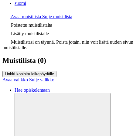
suomi
Avaa muistilista
Sulje muistilista
Poistettu muistilistalta
Lisätty muistilistalle
Muistilistasi on täynnä. Poista jotain, niin voit lisätä uuden sivun
muistilistalle.
Muistilista
(0)
Linkki kopioitu leikepöydälle
Avaa valikko
Sulje valikko
Hae opiskelemaan