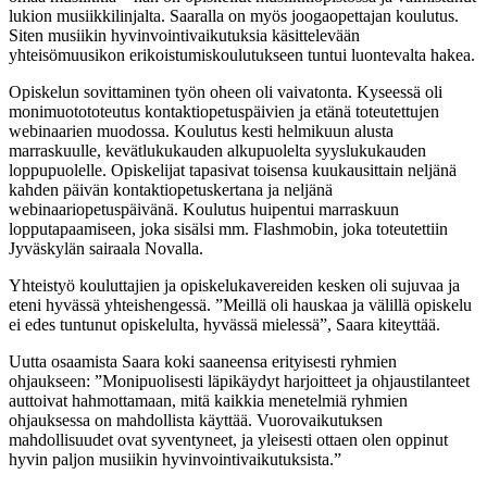
lukion musiikkilinjalta. Saaralla on myös joogaopettajan koulutus.
Siten musiikin hyvinvointivaikutuksia käsittelevään
yhteisömuusikon erikoistumiskoulutukseen tuntui luontevalta hakea.
Opiskelun sovittaminen työn oheen oli vaivatonta. Kyseessä oli
monimuotototeutus kontaktiopetuspäivien ja etänä toteutettujen
webinaarien muodossa. Koulutus kesti helmikuun alusta
marraskuulle, kevätlukukauden alkupuolelta syyslukukauden
loppupuolelle. Opiskelijat tapasivat toisensa kuukausittain neljänä
kahden päivän kontaktiopetuskertana ja neljänä
webinaariopetuspäivänä. Koulutus huipentui marraskuun
lopputapaamiseen, joka sisälsi mm. Flashmobin, joka toteutettiin
Jyväskylän sairaala Novalla.
Yhteistyö kouluttajien ja opiskelukavereiden kesken oli sujuvaa ja
eteni hyvässä yhteishengessä.
”Meillä oli hauskaa ja välillä opiskelu
ei edes tuntunut opiskelulta, hyvässä mielessä”, Saara kiteyttää.
Uutta osaamista Saara koki saaneensa erityisesti ryhmien
ohjaukseen: ”Monipuolisesti läpikäydyt harjoitteet ja ohjaustilanteet
auttoivat hahmottamaan, mitä kaikkia menetelmiä ryhmien
ohjauksessa on mahdollista käyttää. Vuorovaikutuksen
mahdollisuudet ovat syventyneet, ja yleisesti ottaen olen oppinut
hyvin paljon musiikin hyvinvointivaikutuksista.”