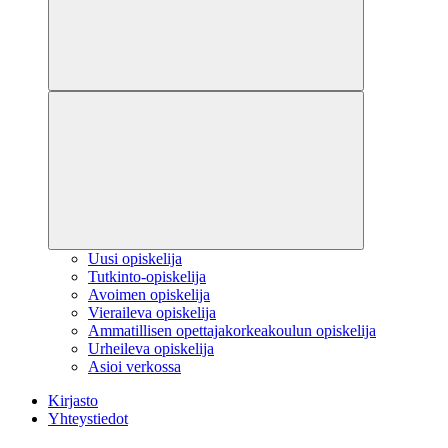
Uusi opiskelija
Tutkinto-opiskelija
Avoimen opiskelija
Vieraileva opiskelija
Ammatillisen opettajakorkeakoulun opiskelija
Urheileva opiskelija
Asioi verkossa
Kirjasto
Yhteystiedot