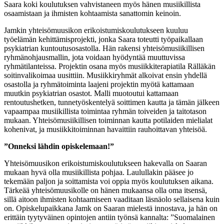
Saara koki koulutuksen vahvistaneen myös hänen musiikillista
osaamistaan ja ihmisten kohtaamista sanattomin keinoin.
Jamkin yhteisömuusikon erikoistumiskoulutukseen kuuluu
työelämän kehittämisprojekti, jonka Saara toteutti työpaikallaan
psykiatrian kuntoutusosastolla. Hän rakensi yhteisömusiikillisen
ryhmänohjausmallin, jota voidaan hyödyntää muuttuvissa
ryhmätilanteissa. Projektin osana myös musiikkiterapiatila Rälläkän
soitinvalikoimaa uusittiin. Musiikkiryhmät alkoivat ensin yhdellä
osastolla ja ryhmätoiminta laajeni projektin myötä kattamaan
muutkin psykiatrian osastot. Malli muotoutui kattamaan
rentoutushetken, tunnetyöskentelyä soittimen kautta ja tämän jälkeen
vapaampaa musiikillista toimintaa ryhmän toiveiden ja taitotason
mukaan. Yhteisömusiikillisen toiminnan kautta potilaiden mielialat
kohenivat, ja musiikkitoiminnan havaittiin rauhoittavan yhteisöä.
”Onneksi lähdin opiskelemaan!”
Yhteisömuusikon erikoistumiskoulutukseen hakevalla on Saaran
mukaan hyvä olla musiikillista pohjaa. Laulullakin pääsee jo
tekemään paljon ja soittamista voi oppia myös koulutuksen aikana.
Tärkeää yhteisömuusikolle on hänen mukaansa olla oma itsensä,
sillä aitoon ihmisten kohtaamiseen vaaditaan läsnäolo sellaisena kuin
on. Opiskelupaikkana Jamk on Saaran mielestä innostava, ja hän on
erittäin tyytyväinen opintojen antiin työnsä kannalta: ”Suomalainen