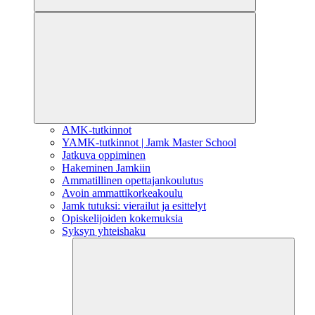
AMK-tutkinnot
YAMK-tutkinnot | Jamk Master School
Jatkuva oppiminen
Hakeminen Jamkiin
Ammatillinen opettajankoulutus
Avoin ammattikorkeakoulu
Jamk tutuksi: vierailut ja esittelyt
Opiskelijoiden kokemuksia
Syksyn yhteishaku