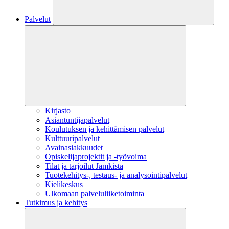
Palvelut
Kirjasto
Asiantuntijapalvelut
Koulutuksen ja kehittämisen palvelut
Kulttuuripalvelut
Avainasiakkuudet
Opiskelijaprojektit​ ja -työvoima
Tilat ja tarjoilut Jamkista
Tuotekehitys-, testaus- ja analysointipalvelut
Kielikeskus
Ulkomaan palveluliiketoiminta
Tutkimus ja kehitys