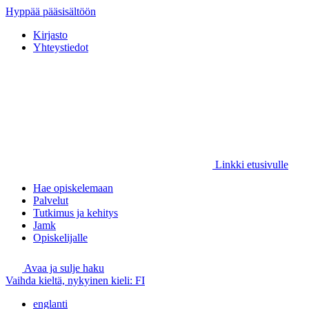
Hyppää pääsisältöön
Kirjasto
Yhteystiedot
Linkki etusivulle
Hae opiskelemaan
Palvelut
Tutkimus ja kehitys
Jamk
Opiskelijalle
Avaa ja sulje haku
Vaihda kieltä, nykyinen kieli:
FI
englanti