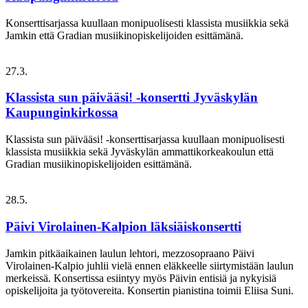
Konserttisarjassa kuullaan monipuolisesti klassista musiikkia sekä
Jamkin että Gradian musiikinopiskelijoiden esittämänä.
27.3.
Klassista sun päivääsi! -konsertti Jyväskylän
Kaupunginkirkossa
Klassista sun päivääsi! -konserttisarjassa kuullaan monipuolisesti
klassista musiikkia sekä Jyväskylän ammattikorkeakoulun että
Gradian musiikinopiskelijoiden esittämänä.
28.5.
Päivi Virolainen-Kalpion läksiäiskonsertti
Jamkin pitkäaikainen laulun lehtori, mezzosopraano Päivi
Virolainen-Kalpio juhlii vielä ennen eläkkeelle siirtymistään laulun
merkeissä. Konsertissa esiintyy myös Päivin entisiä ja nykyisiä
opiskelijoita ja työtovereita. Konsertin pianistina toimii Eliisa Suni.