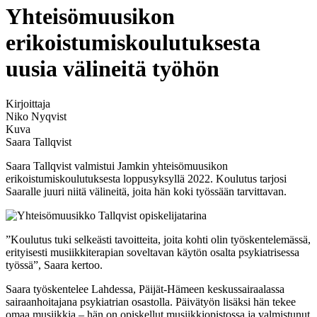
Yhteisömuusikon
erikoistumiskoulutuksesta
uusia välineitä työhön
Kirjoittaja
Niko Nyqvist
Kuva
Saara Tallqvist
Saara Tallqvist valmistui Jamkin yhteisömuusikon
erikoistumiskoulutuksesta loppusyksyllä 2022. Koulutus tarjosi
Saaralle juuri niitä välineitä, joita hän koki työssään tarvittavan.
”Koulutus tuki selkeästi tavoitteita, joita kohti olin työskentelemässä,
erityisesti musiikkiterapian soveltavan käytön osalta psykiatrisessa
työssä”, Saara kertoo.
Saara työskentelee Lahdessa, Päijät-Hämeen keskussairaalassa
sairaanhoitajana psykiatrian osastolla. Päivätyön lisäksi hän tekee
omaa musiikkia – hän on opiskellut musiikkiopistossa ja valmistunut