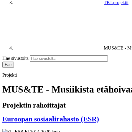
TKI-projektit
MUS&TE - Musii
Hae sivustolta
Projekti
MUS&TE - Musiikista etähoivaa
Projektin rahoittajat
Euroopan sosiaalirahasto (ESR)