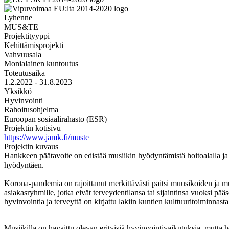
Lyhenne
MUS&TE
Projektityyppi
Kehittämisprojekti
Vahvuusala
Monialainen kuntoutus
Toteutusaika
1.2.2022 - 31.8.2023
Yksikkö
Hyvinvointi
Rahoitusohjelma
Euroopan sosiaalirahasto (ESR)
Projektin kotisivu
https://www.jamk.fi/muste
Projektin kuvaus
Hankkeen päätavoite on edistää musiikin hyödyntämistä hoitoalalla ja 
hyödyntäen.
Korona-pandemia on rajoittanut merkittävästi paitsi muusikoiden ja muid
asiakasryhmille, jotka eivät terveydentilansa tai sijaintinsa vuoksi pä
hyvinvointia ja terveyttä on kirjattu lakiin kuntien kulttuuritoiminnast
Musiikilla on havaittu olevan erityisiä hyvinvointivaikutuksia, mutta h