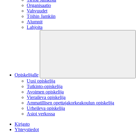
Organisaatio
Vahvuudet
Töihin Jamkiin
Alumnit
Lahjoita
Opiskelijalle
Uusi opiskelija
Tutkinto-opiskelija
Avoimen opiskelija
Vieraileva opiskelija
Ammatillisen opettajakorkeakoulun opiskelija
Urheileva opiskelija
Asioi verkossa
Kirjasto
Yhteystiedot