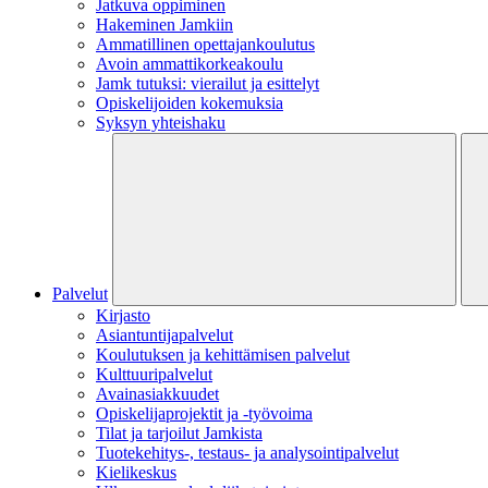
Jatkuva oppiminen
Hakeminen Jamkiin
Ammatillinen opettajankoulutus
Avoin ammattikorkeakoulu
Jamk tutuksi: vierailut ja esittelyt
Opiskelijoiden kokemuksia
Syksyn yhteishaku
Palvelut
Kirjasto
Asiantuntijapalvelut
Koulutuksen ja kehittämisen palvelut
Kulttuuripalvelut
Avainasiakkuudet
Opiskelijaprojektit​ ja -työvoima
Tilat ja tarjoilut Jamkista
Tuotekehitys-, testaus- ja analysointipalvelut
Kielikeskus