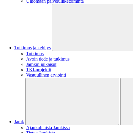
Ulkomaan palveluliiketoiminta
Tutkimus ja kehitys
Tutkimus
Avoin tiede ja tutkimus
Jamkin julkaisut
TKI-projektit
Vastuullinen arviointi
Jamk
Ajankohtaista Jamkissa
Tietoa Jamkista