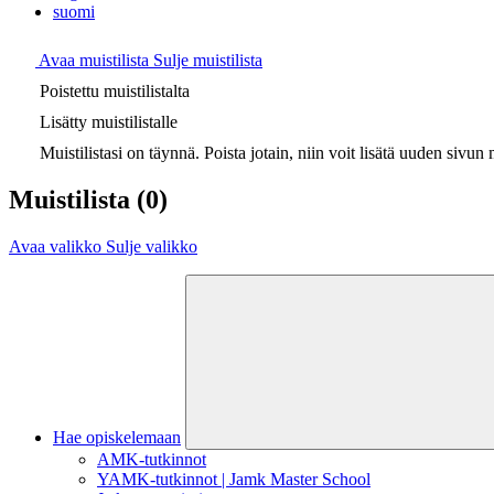
suomi
Avaa muistilista
Sulje muistilista
Poistettu muistilistalta
Lisätty muistilistalle
Muistilistasi on täynnä. Poista jotain, niin voit lisätä uuden sivun m
Muistilista
(0)
Avaa valikko
Sulje valikko
Hae opiskelemaan
AMK-tutkinnot
YAMK-tutkinnot | Jamk Master School