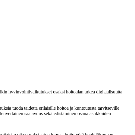
kin hyvinvointivaikutukset osaksi hoitoalan arkea digitaalisuutta
ia tuoda taidetta erilaisille hoitoa ja kuntoutusta tarvitseville
n yhdenvertainen saatavuus sekä edistäminen osana asukkaiden
voitaisiin ottaa osaksi arjen luovaa hoitotyötä henkilökunnan