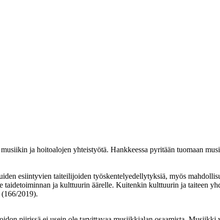
musiikin ja hoitoalojen yhteistyötä. Hankkeessa pyritään tuomaan musii
en esiintyvien taiteilijoiden työskentelyedellytyksiä, myös mahdollisuuks
äse taidetoiminnan ja kulttuurin äärelle. Kuitenkin kulttuurin ja taitee
a (166/2019).
oidon piirissä ei usein ole tarvittavaa musiikkialan osaamista. Musiikki 