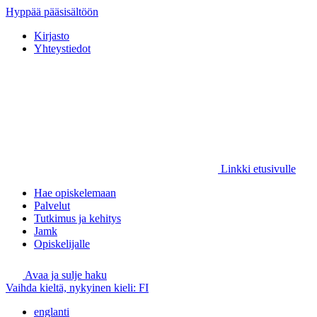
Hyppää pääsisältöön
Kirjasto
Yhteystiedot
Linkki etusivulle
Hae opiskelemaan
Palvelut
Tutkimus ja kehitys
Jamk
Opiskelijalle
Avaa ja sulje haku
Vaihda kieltä, nykyinen kieli:
FI
englanti