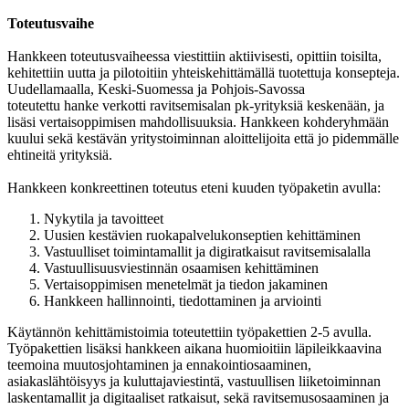
Toteutusvaihe
Hankkeen toteutusvaiheessa viestittiin aktiivisesti, opittiin toisilta,
kehitettiin uutta ja pilotoitiin yhteiskehittämällä tuotettuja konsepteja.
Uudellamaalla, Keski-Suomessa ja Pohjois-Savossa
toteutettu hanke verkotti ravitsemisalan pk-yrityksiä keskenään, ja
lisäsi vertaisoppimisen mahdollisuuksia. Hankkeen kohderyhmään
kuului sekä kestävän yritystoiminnan aloittelijoita että jo pidemmälle
ehtineitä yrityksiä.
Hankkeen konkreettinen toteutus eteni kuuden työpaketin avulla:
Nykytila ja tavoitteet
Uusien kestävien ruokapalvelukonseptien kehittäminen
Vastuulliset toimintamallit ja digiratkaisut ravitsemisalalla
Vastuullisuusviestinnän osaamisen kehittäminen
Vertaisoppimisen menetelmät ja tiedon jakaminen
Hankkeen hallinnointi, tiedottaminen ja arviointi
Käytännön kehittämistoimia toteutettiin työpakettien 2-5 avulla.
Työpakettien lisäksi hankkeen aikana huomioitiin läpileikkaavina
teemoina muutosjohtaminen ja ennakointiosaaminen,
asiakaslähtöisyys ja kuluttajaviestintä, vastuullisen liiketoiminnan
laskentamallit ja digitaaliset ratkaisut, sekä ravitsemusosaaminen ja