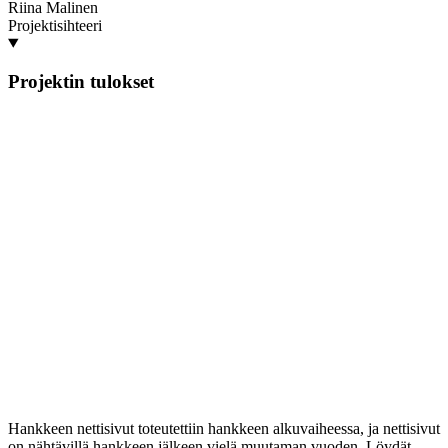
Riina Malinen
Projektisihteeri
Projektin tulokset
Hankkeen nettisivut toteutettiin hankkeen alkuvaiheessa, ja nettisivut
on nähtävillä hankkeen jälkeen vielä muutaman vuoden. Löydät