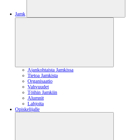
Jamk
Ajankohtaista Jamkissa
Tietoa Jamkista
Organisaatio
Vahvuudet
Töihin Jamkiin
Alumnit
Lahjoita
Opiskelijalle