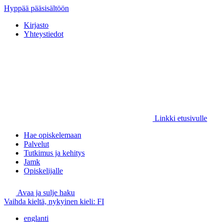
Hyppää pääsisältöön
Kirjasto
Yhteystiedot
Linkki etusivulle
Hae opiskelemaan
Palvelut
Tutkimus ja kehitys
Jamk
Opiskelijalle
Avaa ja sulje haku
Vaihda kieltä, nykyinen kieli:
FI
englanti