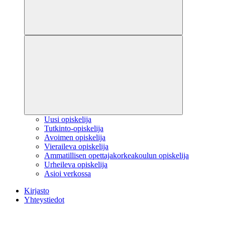
Uusi opiskelija
Tutkinto-opiskelija
Avoimen opiskelija
Vieraileva opiskelija
Ammatillisen opettajakorkeakoulun opiskelija
Urheileva opiskelija
Asioi verkossa
Kirjasto
Yhteystiedot