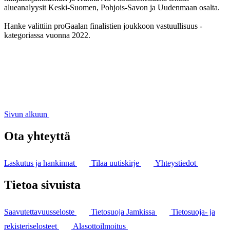
alueanalyysit Keski-Suomen, Pohjois-Savon ja Uudenmaan osalta.
Hanke valittiin proGaalan finalistien joukkoon vastuullisuus -
kategoriassa vuonna 2022.
Sivun alkuun
Ota yhteyttä
Laskutus ja hankinnat
Tilaa uutiskirje
Yhteystiedot
Tietoa sivuista
Saavutettavuusseloste
Tietosuoja Jamkissa
Tietosuoja- ja
rekisteriselosteet
Alasottoilmoitus