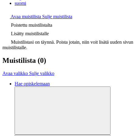
suomi
Avaa muistilista
Sulje muistilista
Poistettu muistilistalta
Lisätty muistilistalle
Muistilistasi on täynnä. Poista jotain, niin voit lisätä uuden sivun
muistilistalle.
Muistilista
(0)
Avaa valikko
Sulje valikko
Hae opiskelemaan