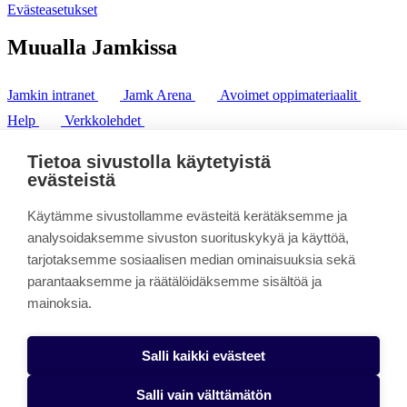
Evästeasetukset
Muualla Jamkissa
Jamkin intranet
Jamk Arena
Avoimet oppimateriaalit
Help
Verkkolehdet
Pl 207 | 40101 Jyväskylä
puh. +358 20 743 8100
Tietoa sivustolla käytetyistä
fax. +358 14 449 9694
evästeistä
Käytämme sivustollamme evästeitä kerätäksemme ja
analysoidaksemme sivuston suorituskykyä ja käyttöä,
tarjotaksemme sosiaalisen median ominaisuuksia sekä
parantaaksemme ja räätälöidäksemme sisältöä ja
mainoksia.
Salli kaikki evästeet
Salli vain välttämätön