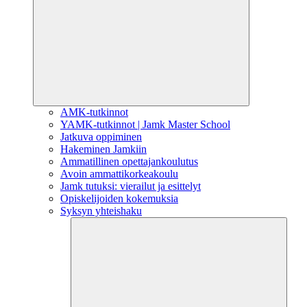
AMK-tutkinnot
YAMK-tutkinnot | Jamk Master School
Jatkuva oppiminen
Hakeminen Jamkiin
Ammatillinen opettajankoulutus
Avoin ammattikorkeakoulu
Jamk tutuksi: vierailut ja esittelyt
Opiskelijoiden kokemuksia
Syksyn yhteishaku