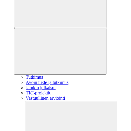
Tutkimus
Avoin tiede ja tutkimus
Jamkin julkaisut
TKI-projektit
Vastuullinen arviointi