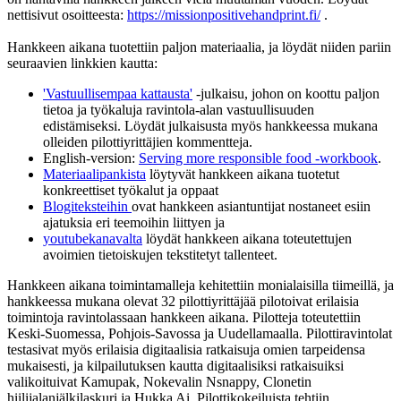
nettisivut osoitteesta:
https://missionpositivehandprint.fi/
.
Hankkeen aikana tuotettiin paljon materiaalia, ja löydät niiden pariin
seuraavien linkkien kautta:
'Vastuullisempaa kattausta'
-julkaisu, johon on koottu paljon
tietoa ja työkaluja ravintola-alan vastuullisuuden
edistämiseksi. Löydät julkaisusta myös hankkeessa mukana
olleiden pilottiyrittäjien kommentteja.
English-version:
Serving more responsible food -workbook
.
Materiaalipankista
löytyvät hankkeen aikana tuotetut
konkreettiset työkalut ja oppaat
Blogiteksteihin
ovat hankkeen asiantuntijat nostaneet esiin
ajatuksia eri teemoihin liittyen ja
youtubekanavalta
löydät hankkeen aikana toteutettujen
avoimien tietoiskujen tekstitetyt tallenteet.
Hankkeen aikana toimintamalleja kehitettiin monialaisilla tiimeillä, ja
hankkeessa mukana olevat 32 pilottiyrittäjää pilotoivat erilaisia
toimintoja ravintolassaan hankkeen aikana. Pilotteja toteutettiin
Keski-Suomessa, Pohjois-Savossa ja Uudellamaalla. Pilottiravintolat
testasivat myös erilaisia digitaalisia ratkaisuja omien tarpeidensa
mukaisesti, ja kilpailutuksen kautta digitaalisiksi ratkaisuiksi
valikoituivat Kamupak, Nokevalin Nsnappy, Clonetin
hiilijalanjälkilaskuri ja Hukka Ai. Pilottikokeiluista tehtiin