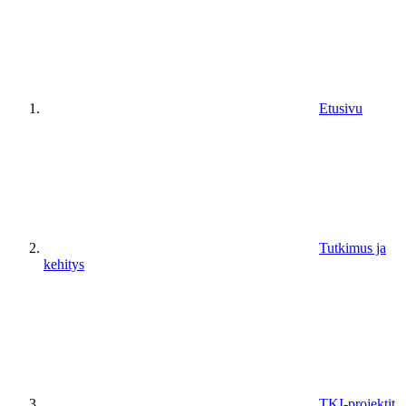
Etusivu
Tutkimus ja
kehitys
TKI-projektit