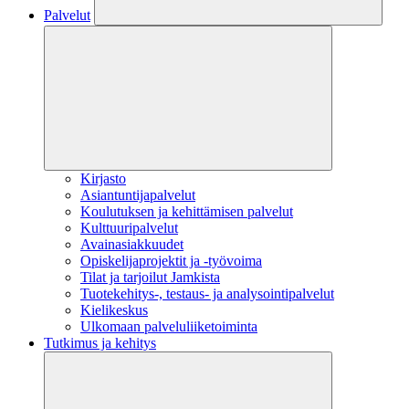
Palvelut
Kirjasto
Asiantuntijapalvelut
Koulutuksen ja kehittämisen palvelut
Kulttuuripalvelut
Avainasiakkuudet
Opiskelijaprojektit​ ja -työvoima
Tilat ja tarjoilut Jamkista
Tuotekehitys-, testaus- ja analysointipalvelut
Kielikeskus
Ulkomaan palveluliiketoiminta
Tutkimus ja kehitys