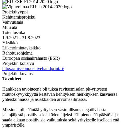
Projektityyppi
Kehittämisprojekti
Vahvuusala
Muu ala
Toteutusaika
1.9.2021 - 31.8.2023
Yksikkö
Liiketoimintayksikkö
Rahoitusohjelma
Euroopan sosiaalirahasto (ESR)
Projektin kotisivu
https://missionpositivehandprint.fi/
Projektin kuvaus
Tavoitteet
Hankkeen tavoitteena oli tukea ravitsemisalan pk-yritysten
muutoskyvykkyyttä kestävän kehityksen merkityksen kasvaessa
yhteiskunnassa ja asiakkaiden arvomaailmassa.
Missiona oli kääntää yrityksen vastuullisuus negatiivisesta
jalanjäljestä positiiviseksi kädenjäljeksi. Eli pienentää päästöjä ja
saada aikaan positiivisia vaikutuksia sekä yritykselle itselleen että
ympäristölle.