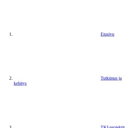
Etusivu
Tutkimus ja
kehitys
TKI-projektit