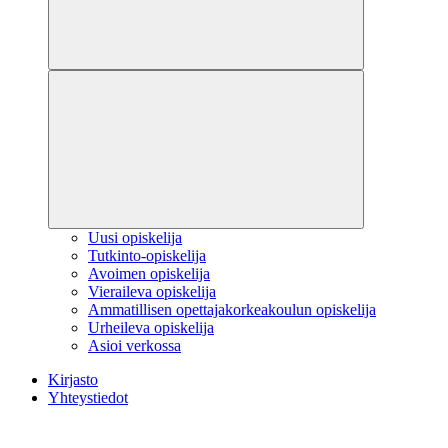
Uusi opiskelija
Tutkinto-opiskelija
Avoimen opiskelija
Vieraileva opiskelija
Ammatillisen opettajakorkeakoulun opiskelija
Urheileva opiskelija
Asioi verkossa
Kirjasto
Yhteystiedot