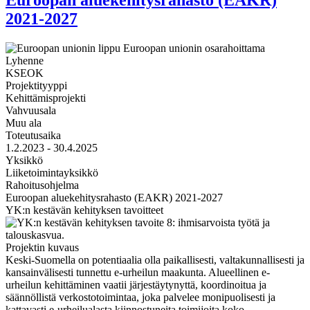
2021-2027
Lyhenne
KSEOK
Projektityyppi
Kehittämisprojekti
Vahvuusala
Muu ala
Toteutusaika
1.2.2023 - 30.4.2025
Yksikkö
Liiketoimintayksikkö
Rahoitusohjelma
Euroopan aluekehitysrahasto (EAKR) 2021-2027
YK:n kestävän kehityksen tavoitteet
Projektin kuvaus
Keski-Suomella on potentiaalia olla paikallisesti, valtakunnallisesti ja
kansainvälisesti tunnettu e-urheilun maakunta. Alueellinen e-
urheilun kehittäminen vaatii järjestäytynyttä, koordinoitua ja
säännöllistä verkostotoimintaa, joka palvelee monipuolisesti ja
kattavasti e-urheilualasta kiinnostuneita toimijoita koko