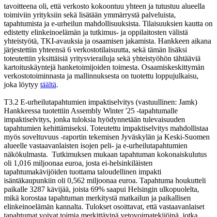
tavoitteena oli, että verkosto kokoontuu yhteen ja tutustuu alueella
toimiviin yrityksiin sekä lisätään ymmärrystä palveluista,
tapahtumista ja e-urheilun mahdollisuuksista. Tilaisuuksien kautta on
edistetty elinkeinoelämän ja tutkimus- ja oppilaitosten välistä
yhteistyötä, TKI-avauksia ja osaamisen jakamista. Hankkeen aikana
järjestettiin yhteensä 6 verkostotilaisuutta, sekä tämän lisäksi
toteutettiin yksittäisiä yritysvierailuja sekä yhteistyöhön tähtääviä
kartoituskäyntejä hanketoimijoiden toimesta. Osaamiskeskittymän
verkostotoiminnasta ja mallinnuksesta on tuotettu loppujulkaisu,
joka löytyy
täältä
.
T3.2 E-urheilutapahtumien impaktiselvitys (vastuullinen: Jamk)
Hankkeessa tuotettiin Assembly Winter '25 -tapahtumalle
impaktiselvitys, jonka tuloksia hyödynnetään tulevaisuuden
tapahtumien kehittämiseksi. Toteutettu impaktiselvitys mahdollistaa
myös soveltuvuus -raportin tekemisen Jyväskylän ja Keski-Suomen
alueelle vastaavanlaisten isojen peli- ja e-urheilutapahtumien
näkökulmasta.
Tutkimuksen mukaan tapahtuman kokonaiskulutus
oli 1,016 miljoonaa euroa, josta ei-helsinkiläisten
tapahtumakävijöiden tuottama taloudellinen impakti
isäntäkaupunkiin oli 0,562 miljoonaa euroa. Tapahtuma houkutteli
paikalle 3287 kävijää, joista 69% saapui Helsingin ulkopuolelta,
mikä korostaa tapahtuman merkitystä matkailun ja paikallisen
elinkeinoelämän kannalta. Tulokset osoittavat, että vastaavanlaiset
tapahtumat voivat toimia merkittävinä vetovoimatekijöinä, jotka