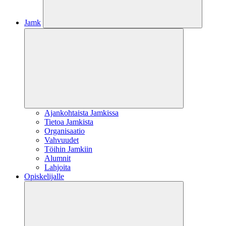
Jamk
Ajankohtaista Jamkissa
Tietoa Jamkista
Organisaatio
Vahvuudet
Töihin Jamkiin
Alumnit
Lahjoita
Opiskelijalle