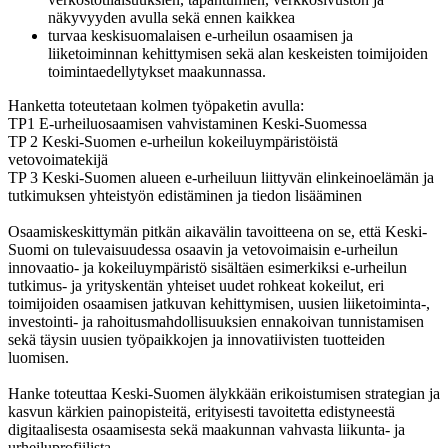
näkyvyyden avulla sekä ennen kaikkea
turvaa keskisuomalaisen e-urheilun osaamisen ja
liiketoiminnan kehittymisen sekä alan keskeisten toimijoiden
toimintaedellytykset maakunnassa.
Hanketta toteutetaan kolmen työpaketin avulla:
TP1 E-urheiluosaamisen vahvistaminen Keski-Suomessa
TP 2 Keski-Suomen e-urheilun kokeiluympäristöistä
vetovoimatekijä
TP 3 Keski-Suomen alueen e-urheiluun liittyvän elinkeinoelämän ja
tutkimuksen yhteistyön edistäminen ja tiedon lisääminen
Osaamiskeskittymän pitkän aikavälin tavoitteena on se, että Keski-
Suomi on tulevaisuudessa osaavin ja vetovoimaisin e-urheilun
innovaatio- ja kokeiluympäristö sisältäen esimerkiksi e-urheilun
tutkimus- ja yrityskentän yhteiset uudet rohkeat kokeilut, eri
toimijoiden osaamisen jatkuvan kehittymisen, uusien liiketoiminta-,
investointi- ja rahoitusmahdollisuuksien ennakoivan tunnistamisen
sekä täysin uusien työpaikkojen ja innovatiivisten tuotteiden
luomisen.
Hanke toteuttaa Keski-Suomen älykkään erikoistumisen strategian ja
kasvun kärkien painopisteitä, erityisesti tavoitetta edistyneestä
digitaalisesta osaamisesta sekä maakunnan vahvasta liikunta- ja
urheiluprofiilista.