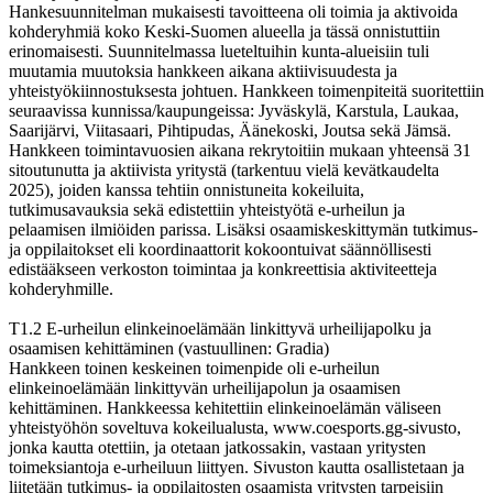
Hankesuunnitelman mukaisesti tavoitteena oli toimia ja aktivoida
kohderyhmiä koko Keski-Suomen alueella ja tässä onnistuttiin
erinomaisesti. Suunnitelmassa lueteltuihin kunta-alueisiin tuli
muutamia muutoksia hankkeen aikana aktiivisuudesta ja
yhteistyökiinnostuksesta johtuen. Hankkeen toimenpiteitä suoritettiin
seuraavissa kunnissa/kaupungeissa: Jyväskylä, Karstula, Laukaa,
Saarijärvi, Viitasaari, Pihtipudas, Äänekoski, Joutsa sekä Jämsä.
Hankkeen toimintavuosien aikana rekrytoitiin mukaan yhteensä 31
sitoutunutta ja aktiivista yritystä (tarkentuu vielä kevätkaudelta
2025), joiden kanssa tehtiin onnistuneita kokeiluita,
tutkimusavauksia sekä edistettiin yhteistyötä e-urheilun ja
pelaamisen ilmiöiden parissa. Lisäksi osaamiskeskittymän tutkimus-
ja oppilaitokset eli koordinaattorit kokoontuivat säännöllisesti
edistääkseen verkoston toimintaa ja konkreettisia aktiviteetteja
kohderyhmille.
T1.2 E-urheilun elinkeinoelämään linkittyvä urheilijapolku ja
osaamisen kehittäminen (vastuullinen: Gradia)
Hankkeen toinen keskeinen toimenpide oli e-urheilun
elinkeinoelämään linkittyvän urheilijapolun ja osaamisen
kehittäminen. Hankkeessa kehitettiin elinkeinoelämän väliseen
yhteistyöhön soveltuva kokeilualusta, www.coesports.gg-sivusto,
jonka kautta otettiin, ja otetaan jatkossakin, vastaan yritysten
toimeksiantoja e-urheiluun liittyen. Sivuston kautta osallistetaan ja
liitetään tutkimus- ja oppilaitosten osaamista yritysten tarpeisiin