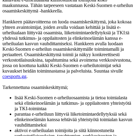
maakunnassa. Tähän tarpeeseen vastataan Keski-Suomen e-urheilun
osaamiskeskittymä -hankkeella.
Hankkeen päätavoitteena on luoda osaamiskeskittymä, joka kokoaa
yhteen avaintoimijat, joiden avulla voidaan kehittää ja lisätä e-
urheilualaan liittyvää osaamista, liiketoimintaedellytyksiä ja TKI:tä
yhdessä tutkimus- ja oppilaitosten ja elinkeinoelämän kanssa e-
urheilualan kasvun vauhdittamiseksi. Hankkeen avulla luodaan
Keski-Suomen e-urheilun osaamiskeskittymälle toimintamalli ja
periaatteet. Osaamiskeskittymä toimii ja näkyy konkreettisesti
verkostotilaisuuksina, tapahtumina sekä avoimena verkkosivustona,
jossa on koottuna kaikki Keski-Suomen e-urheilutoimijat sekä
kuvaukset heidän toiminnastansa ja palveluista. Suuntaa sivulle
coesports.gg
.
Tarkennettuna osaamiskeskittymä;
lisää Keski-Suomen e-urheiluosaamista ja tietoa toimialasta
sekä elinkeinoelämän ja tutkimus- ja oppilaitosten yhteistyötä
ja TKI-toimintaa
parantaa e-urheiluun liittyviä liiketoimintaedellytyksiä sekä
elinkeinoelämän kanssa tehtävää yhteistyötä toimialan kasvun
vauhdittamiseksi
aktivoi e-urheilualan toimijoita ja siitä kiinnostuneita
verkostotilaisuuksien, tapahtumien, verkkosivuston ja