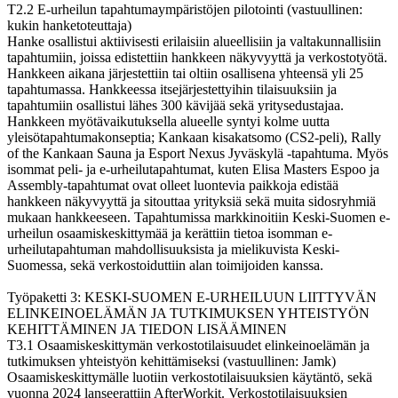
T2.2 E-urheilun tapahtumaympäristöjen pilotointi (vastuullinen:
kukin hanketoteuttaja)
Hanke osallistui aktiivisesti erilaisiin alueellisiin ja valtakunnallisiin
tapahtumiin, joissa edistettiin hankkeen näkyvyyttä ja verkostotyötä.
Hankkeen aikana järjestettiin tai oltiin osallisena yhteensä yli 25
tapahtumassa. Hankkeessa itsejärjestettyihin tilaisuuksiin ja
tapahtumiin osallistui lähes 300 kävijää sekä yritysedustajaa.
Hankkeen myötävaikutuksella alueelle syntyi kolme uutta
yleisötapahtumakonseptia; Kankaan kisakatsomo (CS2-peli), Rally
of the Kankaan Sauna ja Esport Nexus Jyväskylä -tapahtuma. Myös
isommat peli- ja e-urheilutapahtumat, kuten Elisa Masters Espoo ja
Assembly-tapahtumat ovat olleet luontevia paikkoja edistää
hankkeen näkyvyyttä ja sitouttaa yrityksiä sekä muita sidosryhmiä
mukaan hankkeeseen. Tapahtumissa markkinoitiin Keski-Suomen e-
urheilun osaamiskeskittymää ja kerättiin tietoa isomman e-
urheilutapahtuman mahdollisuuksista ja mielikuvista Keski-
Suomessa, sekä verkostoiduttiin alan toimijoiden kanssa.
Työpaketti 3: KESKI-SUOMEN E-URHEILUUN LIITTYVÄN
ELINKEINOELÄMÄN JA TUTKIMUKSEN YHTEISTYÖN
KEHITTÄMINEN JA TIEDON LISÄÄMINEN
T3.1 Osaamiskeskittymän verkostotilaisuudet elinkeinoelämän ja
tutkimuksen yhteistyön kehittämiseksi (vastuullinen: Jamk)
Osaamiskeskittymälle luotiin verkostotilaisuuksien käytäntö, sekä
vuonna 2024 lanseerattiin AfterWorkit. Verkostotilaisuuksien