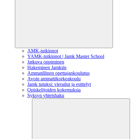
AMK-tutkinnot
YAMK-tutkinnot | Jamk Master School
Jatkuva oppiminen
Hakeminen Jamkiin
Ammatillinen opettajankoulutus
Avoin ammattikorkeakoulu
Jamk tutuksi: vierailut ja esittelyt
Opiskelijoiden kokemuksia
Syksyn yhteishaku