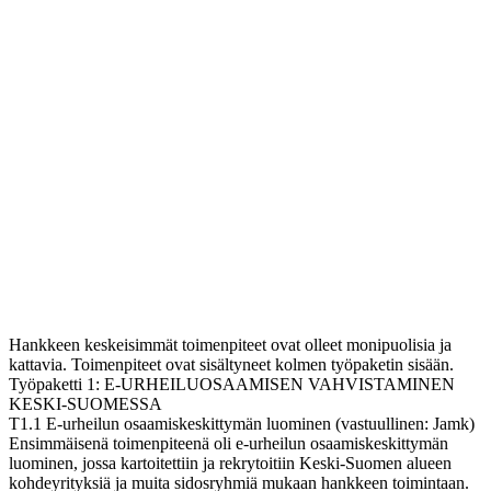
Hankkeen keskeisimmät toimenpiteet ovat olleet monipuolisia ja
kattavia. Toimenpiteet ovat sisältyneet kolmen työpaketin sisään.
Työpaketti 1: E-URHEILUOSAAMISEN VAHVISTAMINEN
KESKI-SUOMESSA
T1.1 E-urheilun osaamiskeskittymän luominen (vastuullinen: Jamk)
Ensimmäisenä toimenpiteenä oli e-urheilun osaamiskeskittymän
luominen, jossa kartoitettiin ja rekrytoitiin Keski-Suomen alueen
kohdeyrityksiä ja muita sidosryhmiä mukaan hankkeen toimintaan.