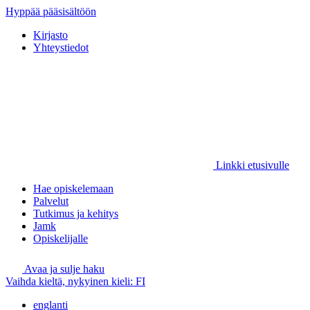
Hyppää pääsisältöön
Kirjasto
Yhteystiedot
Linkki etusivulle
Hae opiskelemaan
Palvelut
Tutkimus ja kehitys
Jamk
Opiskelijalle
Avaa ja sulje haku
Vaihda kieltä, nykyinen kieli:
FI
englanti