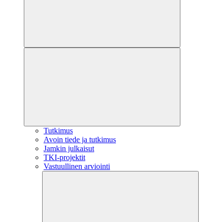
Tutkimus
Avoin tiede ja tutkimus
Jamkin julkaisut
TKI-projektit
Vastuullinen arviointi