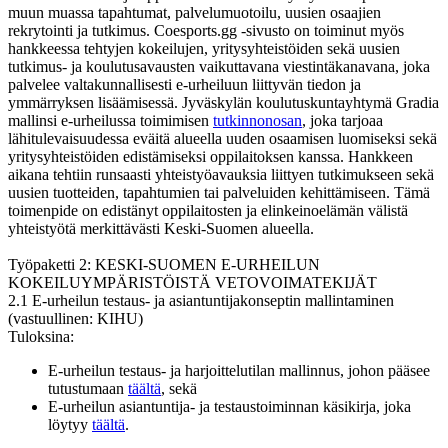
muun muassa tapahtumat, palvelumuotoilu, uusien osaajien
rekrytointi ja tutkimus. Coesports.gg -sivusto on toiminut myös
hankkeessa tehtyjen kokeilujen, yritysyhteistöiden sekä uusien
tutkimus- ja koulutusavausten vaikuttavana viestintäkanavana, joka
palvelee valtakunnallisesti e-urheiluun liittyvän tiedon ja
ymmärryksen lisäämisessä. Jyväskylän koulutuskuntayhtymä Gradia
mallinsi e-urheilussa toimimisen
tutkinnonosan
, joka tarjoaa
lähitulevaisuudessa eväitä alueella uuden osaamisen luomiseksi sekä
yritysyhteistöiden edistämiseksi oppilaitoksen kanssa. Hankkeen
aikana tehtiin runsaasti yhteistyöavauksia liittyen tutkimukseen sekä
uusien tuotteiden, tapahtumien tai palveluiden kehittämiseen. Tämä
toimenpide on edistänyt oppilaitosten ja elinkeinoelämän välistä
yhteistyötä merkittävästi Keski-Suomen alueella.
Työpaketti 2: KESKI-SUOMEN E-URHEILUN
KOKEILUYMPÄRISTÖISTÄ VETOVOIMATEKIJÄT
2.1 E-urheilun testaus- ja asiantuntijakonseptin mallintaminen
(vastuullinen: KIHU)
Tuloksina:
E-urheilun testaus- ja harjoittelutilan mallinnus, johon pääsee
tutustumaan
täältä
, sekä
E-urheilun asiantuntija- ja testaustoiminnan käsikirja, joka
löytyy
täältä
.