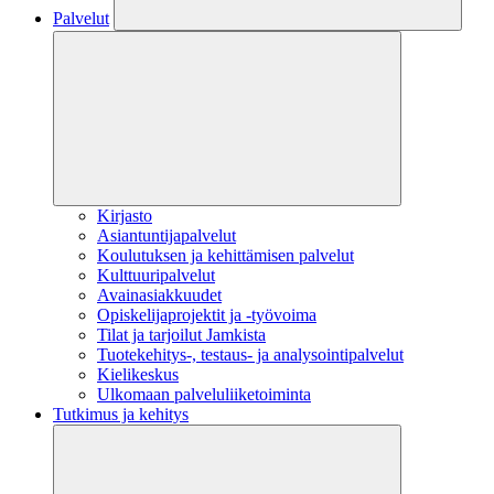
Palvelut
Kirjasto
Asiantuntijapalvelut
Koulutuksen ja kehittämisen palvelut
Kulttuuripalvelut
Avainasiakkuudet
Opiskelijaprojektit​ ja -työvoima
Tilat ja tarjoilut Jamkista
Tuotekehitys-, testaus- ja analysointipalvelut
Kielikeskus
Ulkomaan palveluliiketoiminta
Tutkimus ja kehitys