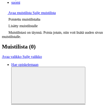
suomi
Avaa muistilista
Sulje muistilista
Poistettu muistilistalta
Lisätty muistilistalle
Muistilistasi on täynnä. Poista jotain, niin voit lisätä uuden sivun
muistilistalle.
Muistilista
(0)
Avaa valikko
Sulje valikko
Hae opiskelemaan