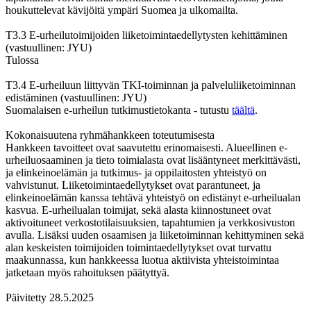
houkuttelevat kävijöitä ympäri Suomea ja ulkomailta.
T3.3 E-urheilutoimijoiden liiketoimintaedellytysten kehittäminen
(vastuullinen: JYU)
Tulossa
T3.4 E-urheiluun liittyvän TKI-toiminnan ja palveluliiketoiminnan
edistäminen (vastuullinen: JYU)
Suomalaisen e-urheilun tutkimustietokanta - tutustu
täältä
.
Kokonaisuutena ryhmähankkeen toteutumisesta
Hankkeen tavoitteet ovat saavutettu erinomaisesti. Alueellinen e-
urheiluosaaminen ja tieto toimialasta ovat lisääntyneet merkittävästi,
ja elinkeinoelämän ja tutkimus- ja oppilaitosten yhteistyö on
vahvistunut. Liiketoimintaedellytykset ovat parantuneet, ja
elinkeinoelämän kanssa tehtävä yhteistyö on edistänyt e-urheilualan
kasvua. E-urheilualan toimijat, sekä alasta kiinnostuneet ovat
aktivoituneet verkostotilaisuuksien, tapahtumien ja verkkosivuston
avulla. Lisäksi uuden osaamisen ja liiketoiminnan kehittyminen sekä
alan keskeisten toimijoiden toimintaedellytykset ovat turvattu
maakunnassa, kun hankkeessa luotua aktiivista yhteistoimintaa
jatketaan myös rahoituksen päätyttyä.
Päivitetty 28.5.2025