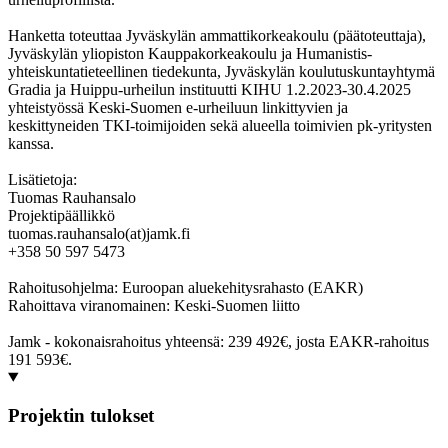
Hanketta toteuttaa Jyväskylän ammattikorkeakoulu (päätoteuttaja),
Jyväskylän yliopiston Kauppakorkeakoulu ja Humanistis-
yhteiskuntatieteellinen tiedekunta, Jyväskylän koulutuskuntayhtymä
Gradia ja Huippu-urheilun instituutti KIHU 1.2.2023-30.4.2025
yhteistyössä Keski-Suomen e-urheiluun linkittyvien ja
keskittyneiden TKI-toimijoiden sekä alueella toimivien pk-yritysten
kanssa.
Lisätietoja:
Tuomas Rauhansalo
Projektipäällikkö
tuomas.rauhansalo(at)jamk.fi
+358 50 597 5473
Rahoitusohjelma: Euroopan aluekehitysrahasto (EAKR)
Rahoittava viranomainen: Keski-Suomen liitto
Jamk - kokonaisrahoitus yhteensä: 239 492€, josta EAKR-rahoitus
191 593€.
Projektin tulokset