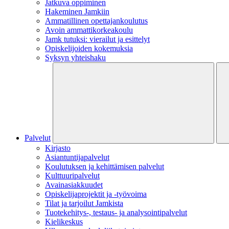
Jatkuva oppiminen
Hakeminen Jamkiin
Ammatillinen opettajankoulutus
Avoin ammattikorkeakoulu
Jamk tutuksi: vierailut ja esittelyt
Opiskelijoiden kokemuksia
Syksyn yhteishaku
Palvelut
Kirjasto
Asiantuntijapalvelut
Koulutuksen ja kehittämisen palvelut
Kulttuuripalvelut
Avainasiakkuudet
Opiskelijaprojektit​ ja -työvoima
Tilat ja tarjoilut Jamkista
Tuotekehitys-, testaus- ja analysointipalvelut
Kielikeskus