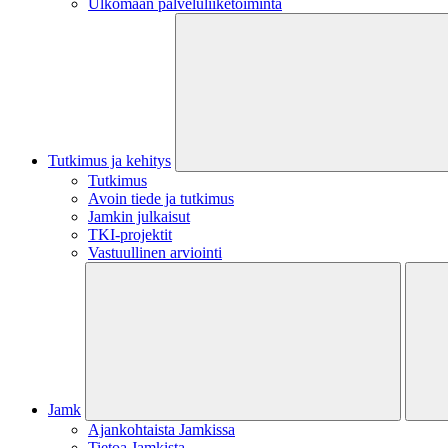
Ulkomaan palveluliiketoiminta
Tutkimus ja kehitys
Tutkimus
Avoin tiede ja tutkimus
Jamkin julkaisut
TKI-projektit
Vastuullinen arviointi
Jamk
Ajankohtaista Jamkissa
Tietoa Jamkista