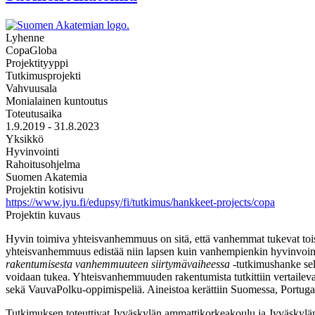
Lyhenne
CopaGloba
Projektityyppi
Tutkimusprojekti
Vahvuusala
Monialainen kuntoutus
Toteutusaika
1.9.2019 - 31.8.2023
Yksikkö
Hyvinvointi
Rahoitusohjelma
Suomen Akatemia
Projektin kotisivu
https://www.jyu.fi/edupsy/fi/tutkimus/hankkeet-projects/copa
Projektin kuvaus
Hyvin toimiva yhteisvanhemmuus on sitä, että vanhemmat tukevat tois
yhteisvanhemmuus edistää niin lapsen kuin vanhempienkin hyvinvo
rakentumisesta vanhemmuuteen siirtymävaiheessa
-
tutkimushanke selv
voidaan tukea. Yhteisvanhemmuuden rakentumista tutkittiin vertaileval
sekä VauvaPolku-oppimispeliä. Aineistoa kerättiin Suomessa, Portugal
Tutkimuksen toteuttivat Jyväskylän ammattikorkeakoulu ja Jyväskylän 