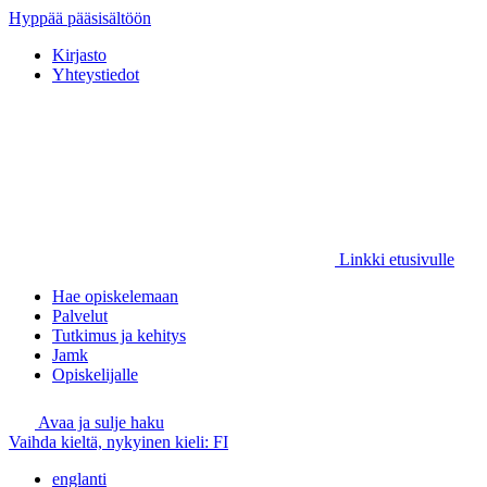
Hyppää pääsisältöön
Kirjasto
Yhteystiedot
Linkki etusivulle
Hae opiskelemaan
Palvelut
Tutkimus ja kehitys
Jamk
Opiskelijalle
Avaa ja sulje haku
Vaihda kieltä, nykyinen kieli:
FI
englanti