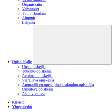
Organisaatio
Vahvuudet
Töihin Jamkiin
Alumnit
Lahjoita
Opiskelijalle
Uusi opiskelija
Tutkinto-opiskelija
Avoimen opiskelija
Vieraileva opiskelija
Ammatillisen opettajakorkeakoulun opiskelija
Urheileva opiskelija
Asioi verkossa
Kirjasto
Yhteystiedot