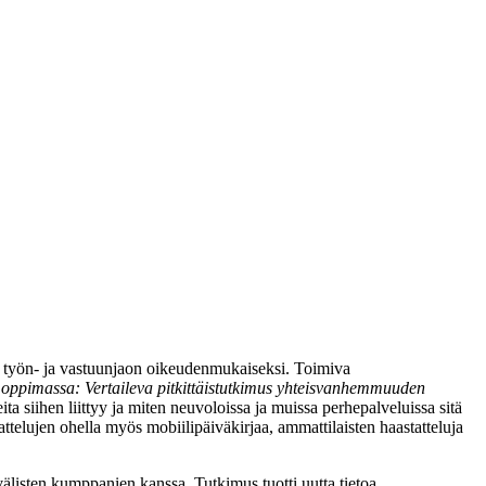
n työn- ja vastuunjaon oikeudenmukaiseksi. Toimiva
ppimassa: Vertaileva pitkittäistutkimus yhteisvanhemmuuden
a siihen liittyy ja miten neuvoloissa ja muissa perhepalveluissa sitä
telujen ohella myös mobiilipäiväkirjaa, ammattilaisten haastatteluja
älisten kumppanien kanssa. Tutkimus tuotti uutta tietoa