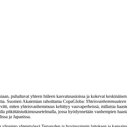
iaan, puhaltavat yhteen hiileen kasvatusasioissa ja kokevat keskinäise
intia. Suomen Akatemian rahoittama CopaGloba:
Yhteisvanhemmuuteen o
itti, miten yhteisvanhemmuus kehittyy vauvaperheissä, millaisia haasteit
la pitkittäistutkimusasetelmalla, jossa hyödynnetään vanhempien haastat
issa ja Japanissa.
yliopisto yhteistyössä Terveyden ja hyvinvoinnin laitoksen ja kansainv