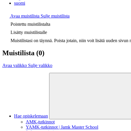
suomi
Avaa muistilista
Sulje muistilista
Poistettu muistilistalta
Lisätty muistilistalle
Muistilistasi on täynnä. Poista jotain, niin voit lisätä uuden sivun m
Muistilista
(0)
Avaa valikko
Sulje valikko
Hae opiskelemaan
AMK-tutkinnot
YAMK-tutkinnot | Jamk Master School