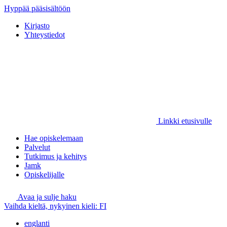
Hyppää pääsisältöön
Kirjasto
Yhteystiedot
Linkki etusivulle
Hae opiskelemaan
Palvelut
Tutkimus ja kehitys
Jamk
Opiskelijalle
Avaa ja sulje haku
Vaihda kieltä, nykyinen kieli:
FI
englanti