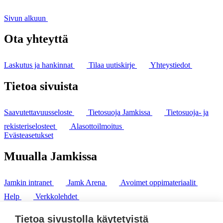
Sivun alkuun
Ota yhteyttä
Laskutus ja hankinnat
Tilaa uutiskirje
Yhteystiedot
Tietoa sivuista
Saavutettavuusseloste
Tietosuoja Jamkissa
Tietosuoja- ja
rekisteriselosteet
Alasottoilmoitus
Evästeasetukset
Muualla Jamkissa
Jamkin intranet
Jamk Arena
Avoimet oppimateriaalit
Help
Verkkolehdet
Pl 207 | 40101 Jyväskylä
puh. +358 20 743 8100
Tietoa sivustolla käytetyistä