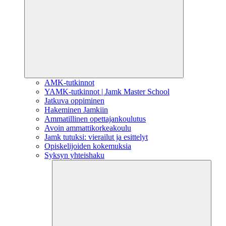
AMK-tutkinnot
YAMK-tutkinnot | Jamk Master School
Jatkuva oppiminen
Hakeminen Jamkiin
Ammatillinen opettajankoulutus
Avoin ammattikorkeakoulu
Jamk tutuksi: vierailut ja esittelyt
Opiskelijoiden kokemuksia
Syksyn yhteishaku