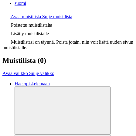
suomi
Avaa muistilista
Sulje muistilista
Poistettu muistilistalta
Lisätty muistilistalle
Muistilistasi on täynnä. Poista jotain, niin voit lisätä uuden sivun
muistilistalle.
Muistilista
(0)
Avaa valikko
Sulje valikko
Hae opiskelemaan