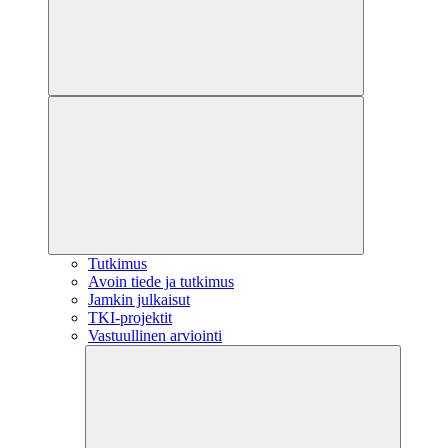
Tutkimus
Avoin tiede ja tutkimus
Jamkin julkaisut
TKI-projektit
Vastuullinen arviointi