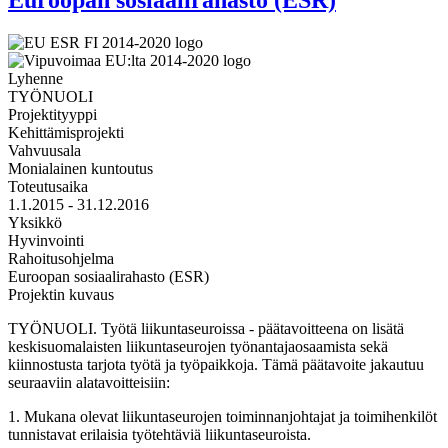
Lyhenne
TYÖNUOLI
Projektityyppi
Kehittämisprojekti
Vahvuusala
Monialainen kuntoutus
Toteutusaika
1.1.2015 - 31.12.2016
Yksikkö
Hyvinvointi
Rahoitusohjelma
Euroopan sosiaalirahasto (ESR)
Projektin kuvaus
TYÖNUOLI. Työtä liikuntaseuroissa - päätavoitteena on lisätä
keskisuomalaisten liikuntaseurojen työnantajaosaamista sekä
kiinnostusta tarjota työtä ja työpaikkoja. Tämä päätavoite jakautuu
seuraaviin alatavoitteisiin:
1. Mukana olevat liikuntaseurojen toiminnanjohtajat ja toimihenkilöt
tunnistavat erilaisia työtehtäviä liikuntaseuroista.