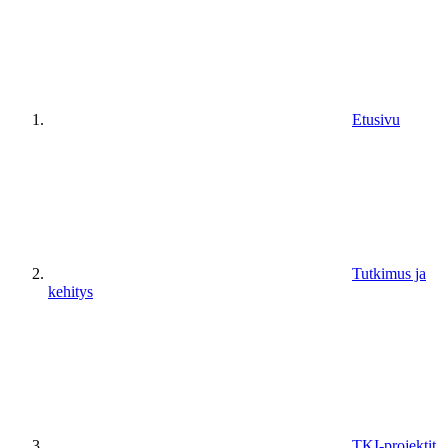
Etusivu
Tutkimus ja
kehitys
TKI-projektit