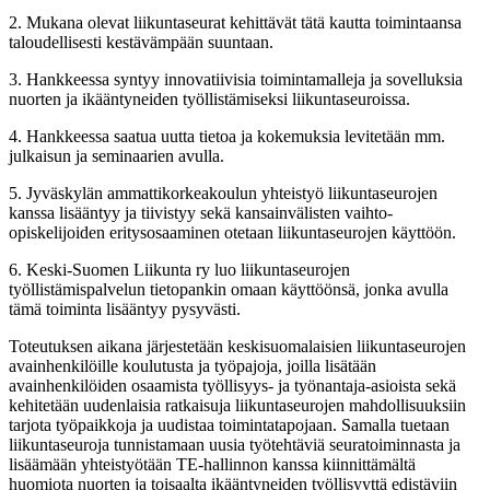
2. Mukana olevat liikuntaseurat kehittävät tätä kautta toimintaansa
taloudellisesti kestävämpään suuntaan.
3. Hankkeessa syntyy innovatiivisia toimintamalleja ja sovelluksia
nuorten ja ikääntyneiden työllistämiseksi liikuntaseuroissa.
4. Hankkeessa saatua uutta tietoa ja kokemuksia levitetään mm.
julkaisun ja seminaarien avulla.
5. Jyväskylän ammattikorkeakoulun yhteistyö liikuntaseurojen
kanssa lisääntyy ja tiivistyy sekä kansainvälisten vaihto-
opiskelijoiden eritysosaaminen otetaan liikuntaseurojen käyttöön.
6. Keski-Suomen Liikunta ry luo liikuntaseurojen
työllistämispalvelun tietopankin omaan käyttöönsä, jonka avulla
tämä toiminta lisääntyy pysyvästi.
Toteutuksen aikana järjestetään keskisuomalaisien liikuntaseurojen
avainhenkilöille koulutusta ja työpajoja, joilla lisätään
avainhenkilöiden osaamista työllisyys- ja työnantaja-asioista sekä
kehitetään uudenlaisia ratkaisuja liikuntaseurojen mahdollisuuksiin
tarjota työpaikkoja ja uudistaa toimintatapojaan. Samalla tuetaan
liikuntaseuroja tunnistamaan uusia työtehtäviä seuratoiminnasta ja
lisäämään yhteistyötään TE-hallinnon kanssa kiinnittämältä
huomiota nuorten ja toisaalta ikääntyneiden työllisyyttä edistäviin