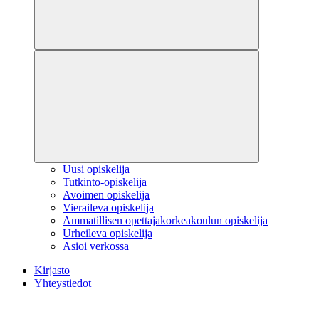
Uusi opiskelija
Tutkinto-opiskelija
Avoimen opiskelija
Vieraileva opiskelija
Ammatillisen opettajakorkeakoulun opiskelija
Urheileva opiskelija
Asioi verkossa
Kirjasto
Yhteystiedot