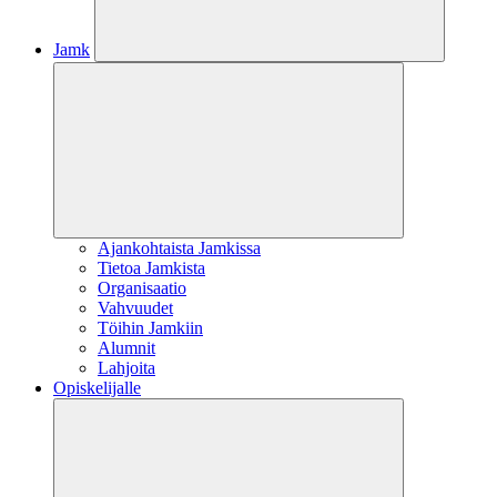
Jamk
Ajankohtaista Jamkissa
Tietoa Jamkista
Organisaatio
Vahvuudet
Töihin Jamkiin
Alumnit
Lahjoita
Opiskelijalle