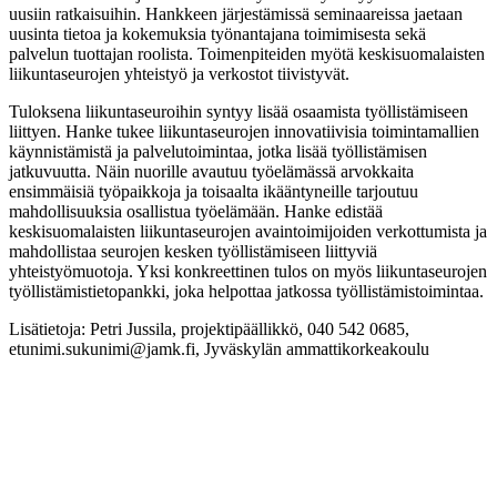
uusiin ratkaisuihin. Hankkeen järjestämissä seminaareissa jaetaan
uusinta tietoa ja kokemuksia työnantajana toimimisesta sekä
palvelun tuottajan roolista. Toimenpiteiden myötä keskisuomalaisten
liikuntaseurojen yhteistyö ja verkostot tiivistyvät.
Tuloksena liikuntaseuroihin syntyy lisää osaamista työllistämiseen
liittyen. Hanke tukee liikuntaseurojen innovatiivisia toimintamallien
käynnistämistä ja palvelutoimintaa, jotka lisää työllistämisen
jatkuvuutta. Näin nuorille avautuu työelämässä arvokkaita
ensimmäisiä työpaikkoja ja toisaalta ikääntyneille tarjoutuu
mahdollisuuksia osallistua työelämään. Hanke edistää
keskisuomalaisten liikuntaseurojen avaintoimijoiden verkottumista ja
mahdollistaa seurojen kesken työllistämiseen liittyviä
yhteistyömuotoja. Yksi konkreettinen tulos on myös liikuntaseurojen
työllistämistietopankki, joka helpottaa jatkossa työllistämistoimintaa.
Lisätietoja: Petri Jussila, projektipäällikkö, 040 542 0685,
etunimi.sukunimi@jamk.fi, Jyväskylän ammattikorkeakoulu