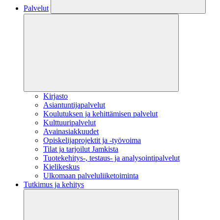
Palvelut
Kirjasto
Asiantuntijapalvelut
Koulutuksen ja kehittämisen palvelut
Kulttuuripalvelut
Avainasiakkuudet
Opiskelijaprojektit​ ja -työvoima
Tilat ja tarjoilut Jamkista
Tuotekehitys-, testaus- ja analysointipalvelut
Kielikeskus
Ulkomaan palveluliiketoiminta
Tutkimus ja kehitys