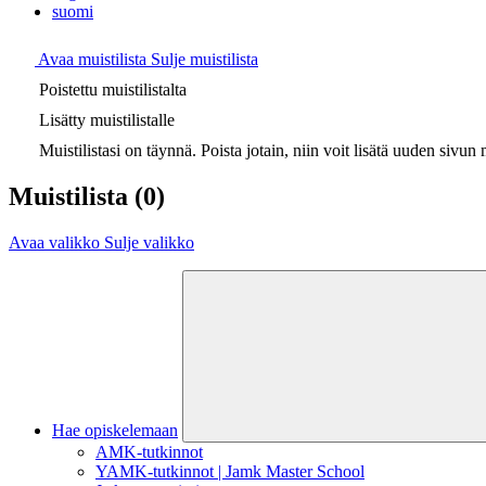
suomi
Avaa muistilista
Sulje muistilista
Poistettu muistilistalta
Lisätty muistilistalle
Muistilistasi on täynnä. Poista jotain, niin voit lisätä uuden sivun m
Muistilista
(0)
Avaa valikko
Sulje valikko
Hae opiskelemaan
AMK-tutkinnot
YAMK-tutkinnot | Jamk Master School