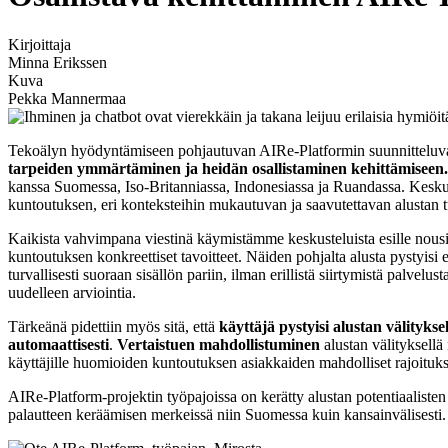
Kirjoittaja
Minna Erikssen
Kuva
Pekka Mannermaa
Tekoälyn hyödyntämiseen pohjautuvan AIRe-Platformin suunnitteluvai
tarpeiden ymmärtäminen ja heidän osallistaminen kehittämiseen.
kanssa Suomessa, Iso-Britanniassa, Indonesiassa ja Ruandassa. Kesk
kuntoutuksen, eri konteksteihin mukautuvan ja saavutettavan alustan tu
Kaikista vahvimpana viestinä käymistämme keskusteluista esille nous
kuntoutuksen konkreettiset tavoitteet. Näiden pohjalta alusta pystyisi eh
turvallisesti suoraan sisällön pariin, ilman erillistä siirtymistä palvelus
uudelleen arviointia.
Tärkeänä pidettiin myös sitä, että
käyttäjä pystyisi alustan välityk
automaattisesti
.
Vertaistuen mahdollistuminen
alustan välityksellä n
käyttäjille huomioiden kuntoutuksen asiakkaiden mahdolliset rajoitu
AIRe-Platform-projektin työpajoissa on kerätty alustan potentiaalisten
palautteen keräämisen merkeissä niin Suomessa kuin kansainvälisesti.