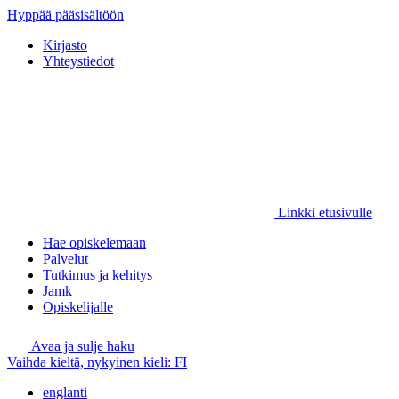
Hyppää pääsisältöön
Kirjasto
Yhteystiedot
Linkki etusivulle
Hae opiskelemaan
Palvelut
Tutkimus ja kehitys
Jamk
Opiskelijalle
Avaa ja sulje haku
Vaihda kieltä, nykyinen kieli:
FI
englanti