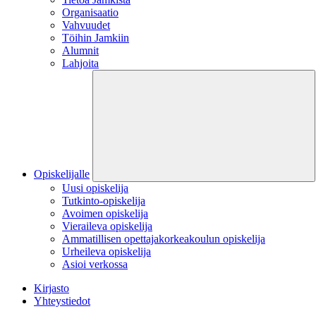
Organisaatio
Vahvuudet
Töihin Jamkiin
Alumnit
Lahjoita
Opiskelijalle
Uusi opiskelija
Tutkinto-opiskelija
Avoimen opiskelija
Vieraileva opiskelija
Ammatillisen opettajakorkeakoulun opiskelija
Urheileva opiskelija
Asioi verkossa
Kirjasto
Yhteystiedot