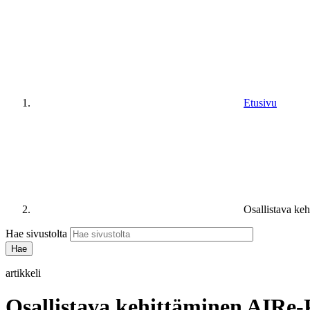
Etusivu
Osallistava ke
Hae sivustolta
artikkeli
Osallistava kehittäminen AIRe-