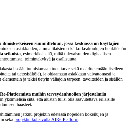
 ihmiskeskeiseen suunnitteluun, jossa keskiössä on käyttäjien
tuksen asiakkaiden, ammattilaisten sekä korkeakoulujen henkilöstön
a seikoista
, esimerkiksi siitä, miltä tulevaisuuden digitaalisen
untoutumista, toimintakykyä ja osallisuutta.
siakasta itseään tunnistamaan tuen tarve sekä määrittelemään itselleen
tteita tai tietosisältöjä), ja ohjaamaan asiakkaan vaivattomasti ja
n elementein ja tekisi tietyin väliajoin tarpeen, tavoitteiden ja sisällön
 AIRe-Platformista muihin terveydenhuollon järjestelmiin
 yksimielisiä siitä, että alustan tulisi olla saavutettava erilaisille
ärtämisen haasteet.
kehittäminen jatkuu projektin edetessä nopeiden kokeilujen ja
orm sekä
projektin kotisivulla AIRe-Platform
.