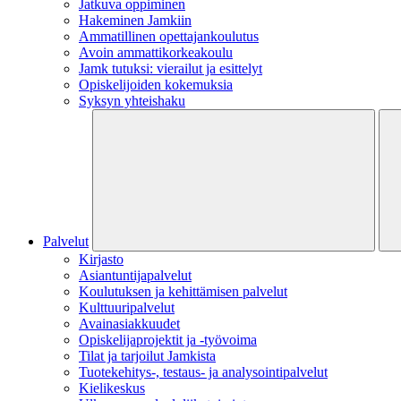
Jatkuva oppiminen
Hakeminen Jamkiin
Ammatillinen opettajankoulutus
Avoin ammattikorkeakoulu
Jamk tutuksi: vierailut ja esittelyt
Opiskelijoiden kokemuksia
Syksyn yhteishaku
Palvelut
Kirjasto
Asiantuntijapalvelut
Koulutuksen ja kehittämisen palvelut
Kulttuuripalvelut
Avainasiakkuudet
Opiskelijaprojektit​ ja -työvoima
Tilat ja tarjoilut Jamkista
Tuotekehitys-, testaus- ja analysointipalvelut
Kielikeskus