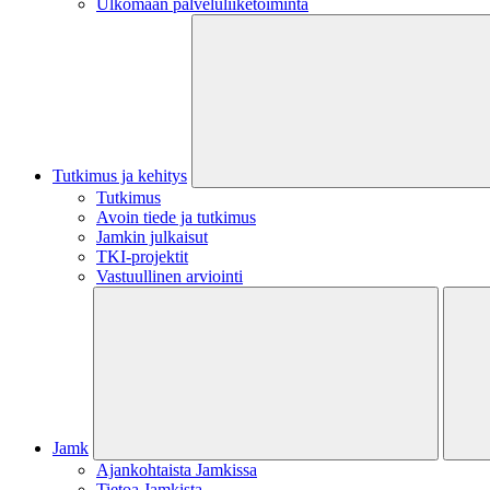
Ulkomaan palveluliiketoiminta
Tutkimus ja kehitys
Tutkimus
Avoin tiede ja tutkimus
Jamkin julkaisut
TKI-projektit
Vastuullinen arviointi
Jamk
Ajankohtaista Jamkissa
Tietoa Jamkista