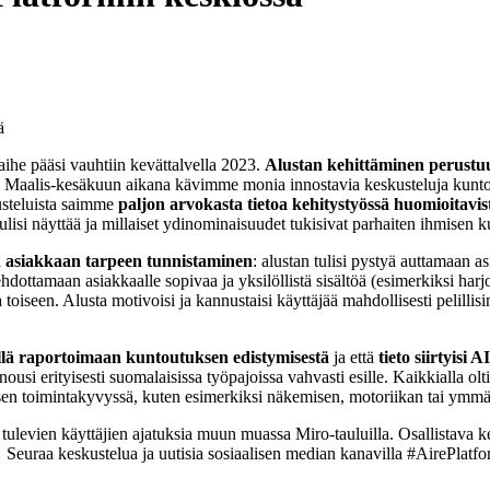
he pääsi vauhtiin kevättalvella 2023.
Alustan kehittäminen perustuu
Maalis-kesäkuun aikana kävimme monia innostavia keskusteluja kuntou
usteluista saimme
paljon arvokasta tietoa kehitystyössä huomioitavist
lisi näyttää ja millaiset ydinominaisuudet tukisivat parhaiten ihmisen k
i
asiakkaan tarpeen tunnistaminen
: alustan tulisi pystyä auttamaan a
dottamaan asiakkaalle sopivaa ja yksilöllistä sisältöä (esimerkiksi harjoi
ta toiseen. Alusta motivoisi ja kannustaisi käyttäjää mahdollisesti pelillisi
sellä raportoimaan kuntoutuksen edistymisestä
ja että
tieto siirtyisi
ousi erityisesti suomalaisissa työpajoissa vahvasti esille. Kaikkialla oltiin
ksen toimintakyvyssä, kuten esimerkiksi näkemisen, motoriikan tai ymm
 tulevien käyttäjien ajatuksia muun muassa Miro-tauluilla. Osallistava 
 Seuraa keskustelua ja uutisia sosiaalisen median kanavilla #AirePlatf