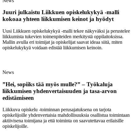
News
Juuri julkaistu Liikkuen opiskelukykyä -malli
kokoaa yhteen liikkumisen keinot ja hyödyt
Uusi Liikkuen opiskelukykyä -malli tekee näkyväksi ja perustelee
liikkumista tukevien toimenpiteiden merkitystä oppilaitoksissa.
Mallin avulla eri toimijat ja opiskelijat saavat ideaa siitä, miten
opiskelukykyä voidaan edistää liikkumisen keinoin.
News
”Hei, sopiiks tää myös mulle?” – Työkaluja
liikkumisen yhdenvertaisuuden ja tasa-arvon
edistämiseen
Liikkuva opiskelu -toiminnan perusajatuksena on tarjota
opiskelijoille yhdenvertaisia mahdollisuuksia osallistua toimintaan
aktiivisena toimijana ja että toiminta on saavutettavaa erilaisille
opiskelijoille.