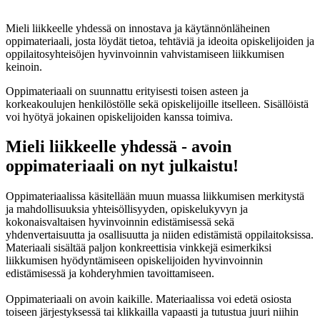
Mieli liikkeelle yhdessä on innostava ja käytännönläheinen
oppimateriaali, josta löydät tietoa, tehtäviä ja ideoita opiskelijoiden ja
oppilaitosyhteisöjen hyvinvoinnin vahvistamiseen liikkumisen
keinoin.
Oppimateriaali on suunnattu erityisesti toisen asteen ja
korkeakoulujen henkilöstölle sekä opiskelijoille itselleen. Sisällöistä
voi hyötyä jokainen opiskelijoiden kanssa toimiva.
Mieli liikkeelle yhdessä - avoin
oppimateriaali on nyt julkaistu!
Oppimateriaalissa käsitellään muun muassa liikkumisen merkitystä
ja mahdollisuuksia yhteisöllisyyden, opiskelukyvyn ja
kokonaisvaltaisen hyvinvoinnin edistämisessä sekä
yhdenvertaisuutta ja osallisuutta ja niiden edistämistä oppilaitoksissa.
Materiaali sisältää paljon konkreettisia vinkkejä esimerkiksi
liikkumisen hyödyntämiseen opiskelijoiden hyvinvoinnin
edistämisessä ja kohderyhmien tavoittamiseen.
Oppimateriaali on avoin kaikille. Materiaalissa voi edetä osiosta
toiseen järjestyksessä tai klikkailla vapaasti ja tutustua juuri niihin