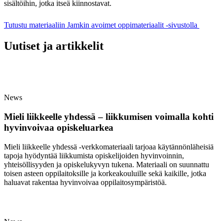
sisältöihin, jotka itseä kiinnostavat.
Tutustu materiaaliin Jamkin avoimet oppimateriaalit -sivustolla
Uutiset ja artikkelit
News
Mieli liikkeelle yhdessä – liikkumisen voimalla kohti
hyvinvoivaa opiskeluarkea
Mieli liikkeelle yhdessä -verkkomateriaali tarjoaa käytännönläheisiä
tapoja hyödyntää liikkumista opiskelijoiden hyvinvoinnin,
yhteisöllisyyden ja opiskelukyvyn tukena. Materiaali on suunnattu
toisen asteen oppilaitoksille ja korkeakouluille sekä kaikille, jotka
haluavat rakentaa hyvinvoivaa oppilaitosympäristöä.