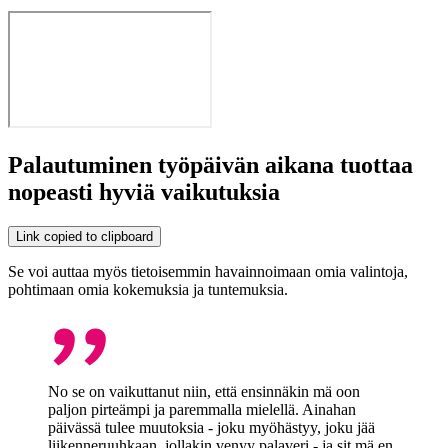
Palautuminen työpäivän aikana tuottaa
nopeasti hyviä vaikutuksia
Link copied to clipboard
Se voi auttaa myös tietoisemmin havainnoimaan omia valintoja,
pohtimaan omia kokemuksia ja tuntemuksia.
No se on vaikuttanut niin, että ensinnäkin mä oon
paljon pirteämpi ja paremmalla mielellä. Ainahan
päivässä tulee muutoksia - joku myöhästyy, joku jää
liikenneruuhkaan, jollakin venyy palaveri - ja sit mä en