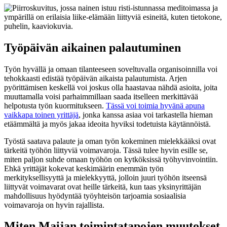
Työpäivän aikainen palautuminen
Työn hyvällä ja omaan tilanteeseen soveltuvalla organisoinnilla voi
tehokkaasti edistää työpäivän aikaista palautumista. Arjen
pyörittämisen keskellä voi joskus olla haastavaa nähdä asioita, joita
muuttamalla voisi parhaimmillaan saada itselleen merkittävää
helpotusta työn kuormitukseen.
Tässä voi toimia hyvänä apuna
vaikkapa toinen yrittäjä
, jonka kanssa asiaa voi tarkastella hieman
etäämmältä ja myös jakaa ideoita hyviksi todetuista käytännöistä.
Työstä saatava palaute ja oman työn kokeminen mielekkääksi ovat
tärkeitä työhön liittyviä voimavaroja. Tässä tulee hyvin esille se,
miten paljon suhde omaan työhön on kytköksissä työhyvinvointiin.
Ehkä yrittäjät kokevat keskimäärin enemmän työn
merkityksellisyyttä ja mielekkyyttä, jolloin juuri työhön itseensä
liittyvät voimavarat ovat heille tärkeitä, kun taas yksinyrittäjän
mahdollisuus hyödyntää työyhteisön tarjoamia sosiaalisia
voimavaroja on hyvin rajallista.
Miten Maijan toimintatapojen muutokset