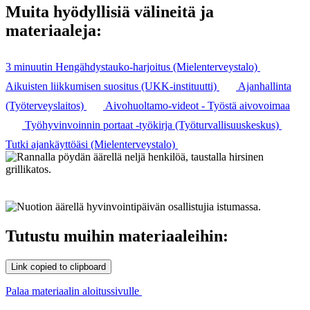
Muita hyödyllisiä välineitä ja
materiaaleja:
3 minuutin Hengähdystauko-harjoitus (Mielenterveystalo)
Aikuisten liikkumisen suositus (UKK-instituutti)
Ajanhallinta
(Työterveyslaitos)
Aivohuoltamo-videot - Työstä aivovoimaa
Työhyvinvoinnin portaat -työkirja (Työturvallisuuskeskus)
Tutki ajankäyttöäsi (Mielenterveystalo)
Tutustu muihin materiaaleihin:
Link copied to clipboard
Palaa materiaalin aloitussivulle