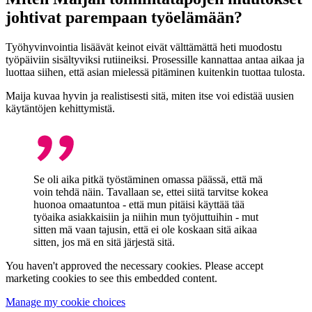
johtivat parempaan työelämään?
Työhyvinvointia lisäävät keinot eivät välttämättä heti muodostu
työpäiviin sisältyviksi rutiineiksi. Prosessille kannattaa antaa aikaa ja
luottaa siihen, että asian mielessä pitäminen kuitenkin tuottaa tulosta.
Maija kuvaa hyvin ja realistisesti sitä, miten itse voi edistää uusien
käytäntöjen kehittymistä.
Se oli aika pitkä työstäminen omassa päässä, että mä
voin tehdä näin. Tavallaan se, ettei siitä tarvitse kokea
huonoa omaatuntoa - että mun pitäisi käyttää tää
työaika asiakkaisiin ja niihin mun työjuttuihin - mut
sitten mä vaan tajusin, että ei ole koskaan sitä aikaa
sitten, jos mä en sitä järjestä sitä.
You haven't approved the necessary cookies. Please accept
marketing cookies to see this embedded content.
Manage my cookie choices