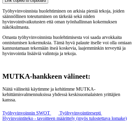
Link copied to clipboard
Työhyvinvoinnista huolehtiminen on arkisia pieniä tekoja, joiden
säännöllinen toteutuminen on tärkeää sekä niiden
hyvinvointivaikutusten että oman työnhallinnan kokemuksen
näkökulmasta.
Omasta työhyvinvoinnista huolehtimisesta voi saada arvokkaita
onnistumisen kokemuksia. Tämä hyvä palaute itselle voi olla omiaan
kannustamaan tekemään itseä koskevia, laajemminkin terveyttä ja
hyvinvointia lisääviä valintoja ja tekoja.
MUTKA-hankkeen välineet:
Näitä välineitä käytimme ja kehitimme MUTKA-
kehittämisvalmennuksissa yhdessä keskisuomalaisten yrittäjien
kanssa.
Työhyvinvoinnin SWOT
Työhyvinvointiresepti
Hyvinvointiteko - tavoitteen määrittely (myös tulostettava lomake)