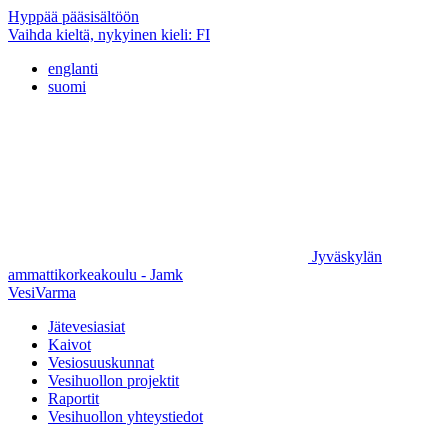
Hyppää pääsisältöön
Vaihda kieltä, nykyinen kieli:
FI
englanti
suomi
Jyväskylän
ammattikorkeakoulu - Jamk
VesiVarma
Jätevesiasiat
Kaivot
Vesiosuuskunnat
Vesihuollon projektit
Raportit
Vesihuollon yhteystiedot