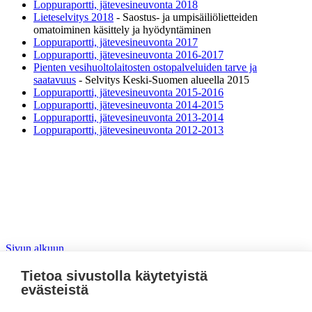
Loppuraportti, jätevesineuvonta 2018
Lieteselvitys 2018
- Saostus- ja umpisäiliölietteiden
omatoiminen käsittely ja hyödyntäminen
Loppuraportti, jätevesineuvonta 2017
Loppuraportti, jätevesineuvonta 2016-2017
Pienten vesihuoltolaitosten ostopalveluiden tarve ja
saatavuus
- Selvitys Keski-Suomen alueella 2015
Loppuraportti, jätevesineuvonta 2015-2016
Loppuraportti, jätevesineuvonta 2014-2015
Loppuraportti, jätevesineuvonta 2013-2014
Loppuraportti, jätevesineuvonta 2012-2013
Sivun alkuun
Tietoa sivustolla käytetyistä
VesiVarma
evästeistä
Linkki kopioitu leikepöydälle