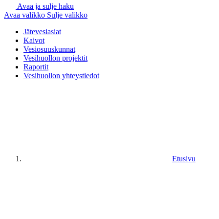
Avaa ja sulje haku
Avaa valikko
Sulje valikko
Jätevesiasiat
Kaivot
Vesiosuuskunnat
Vesihuollon projektit
Raportit
Vesihuollon yhteystiedot
Etusivu