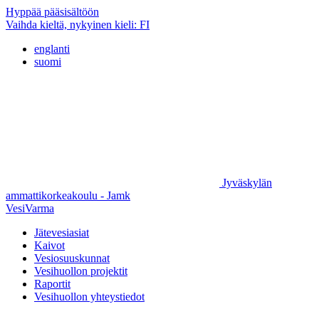
Hyppää pääsisältöön
Vaihda kieltä, nykyinen kieli:
FI
englanti
suomi
Jyväskylän
ammattikorkeakoulu - Jamk
VesiVarma
Jätevesiasiat
Kaivot
Vesiosuuskunnat
Vesihuollon projektit
Raportit
Vesihuollon yhteystiedot