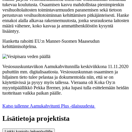
tukevaa koulutusta. Osaamisen kasvu mahdollistaa pienimpienkin
vesihuoltolaitosten toimintavarmuuden paranemisen sekä tietoon
perustuvan vesihuoltotoiminnan kehittämisen pitkäjänteisesti. Hanke
ennakoi alalla alkavaa rakennemuutosta, jonka seurauksena laitosten
määrä vähenee, koko kasvaa ja ammattihenkilöstön kysyntä
lisääntyy.
Hanketta rahoitti EU:n Manner-Suomen Maaseudun
kehittämisohjelma.
Vesiosuuskuntaviikon Aamukahvitunnilla keskiviikkona 11.11.2020
puhuttiin mm. digitalisaatiosta. Vesiosuuskunnan osaaminen ja
hiljainen tieto tulee pelastaa ja dokumentoida niin, että se on
käytettävissä ja pysyy myös tallessa. Vieraana oli Koka Oy:n
myyntipäällikkö Pekka Bremer, joka lupasi tulla esittelemään heidän
tuotteitaan vaikka paikan päälle.
Katso tallenne Aamukahvitunti Plus -tilaisuudesta
Lisätietoja projektista
Linkki kopioitu leikepöydälle