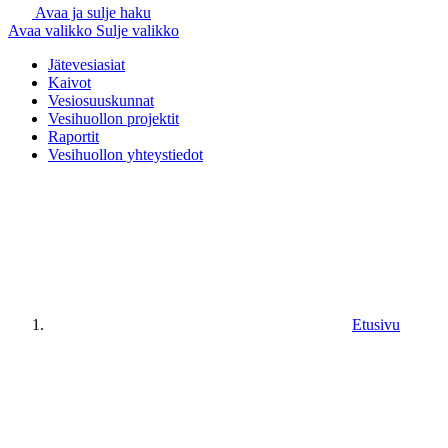
Avaa ja sulje haku
Avaa valikko
Sulje valikko
Jätevesiasiat
Kaivot
Vesiosuuskunnat
Vesihuollon projektit
Raportit
Vesihuollon yhteystiedot
Etusivu