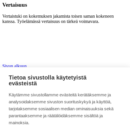
Vertaisuus
Vertaistuki on kokemuksen jakamista toisen saman kokeneen
kanssa. Työelämässä vertaisuus on tärkeä voimavara.
Sivun alkuun
Tietoa sivustolla käytetyistä
MUTKA
evästeistä
Linkki kopioitu leikepöydälle
Käytämme sivustollamme evästeitä kerätäksemme ja
Toimintamalli muutokseen ja kehittämiseen
analysoidaksemme sivuston suorituskykyä ja käyttöä,
Voimavarat ja palautuminen
tarjotaksemme sosiaalisen median ominaisuuksia sekä
Vertaisuus
parantaaksemme ja räätälöidäksemme sisältöä ja
Itsehavainnointi eli reflektio
Artikkeli
mainoksia.
MUTKA-projekti