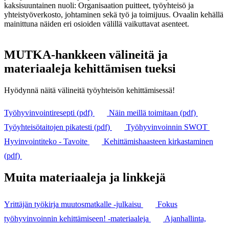
MUTKA-hankkeen välineitä ja
materiaaleja kehittämisen tueksi
Hyödynnä näitä välineitä työyhteisön kehittämisessä!
Työhyvinvointiresepti (pdf)
Näin meillä toimitaan (pdf)
Työyhteisötaitojen pikatesti (pdf)
Työhyvinvoinnin SWOT
Hyvinvointiteko - Tavoite
Kehittämishaasteen kirkastaminen
(pdf)
Muita materiaaleja ja linkkejä
Yrittäjän työkirja muutosmatkalle -julkaisu
Fokus
työhyvinvoinnin kehittämiseen! -materiaaleja
Ajanhallinta,