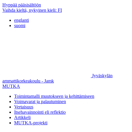
Hyppää pääsisältöön
Vaihda kieltä, nykyinen kieli:
FI
englanti
suomi
Jyväskylän
ammattikorkeakoulu - Jamk
MUTKA
Toimintamalli muutokseen ja kehittämiseen
Voimavarat ja palautuminen
Vertaisuus
Itsehavainnointi eli reflektio
Artikkeli
MUTKA-projekti