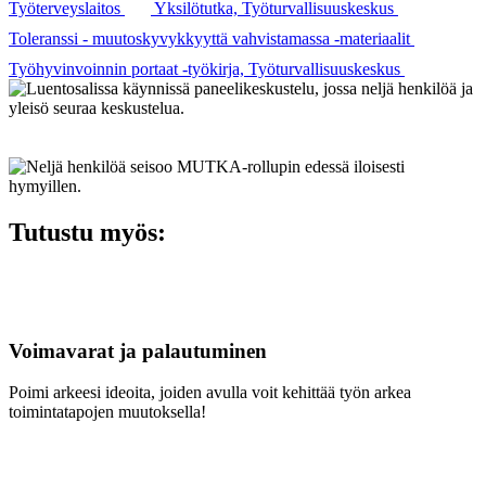
Työterveyslaitos
Yksilötutka, Työturvallisuuskeskus
Toleranssi - muutoskyvykkyyttä vahvistamassa -materiaalit
Työhyvinvoinnin portaat -työkirja, Työturvallisuuskeskus
Tutustu myös:
Voimavarat ja palautuminen
Poimi arkeesi ideoita, joiden avulla voit kehittää työn arkea
toimintatapojen muutoksella!