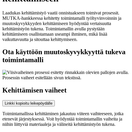
Laadukas kehittämistyö vaatii onnistuakseen toimivat prosessit.
MUTKA-hankkeessa kehitetty toimintamalli työhyvinvoinnin ja
muutoskyvykkyyden kehittämiseen hyödyntää vertaisuutta
kehittämistyön tukena. Toimintamallin avulla pystytään
kehittämiseen osallistamaan useampi ihminen, mikä lisää
vaikuttavuutta ja sitouttaa kehittymiseen.
Ota käyttöön muutoskyvykkyyttä tukeva
toimintamalli
Kehittämisen vaiheet
Linkki kopioitu leikepöydälle
Toimintamallissa kehittäminen jakautuu viiteen vaihteeseen, jotka
etenevät järjestyksessä. Voit hyödyntää toimintamallin vaiheita ja
niihin liittyviä materiaaleja ja välineitä kehittämistyön tukena.