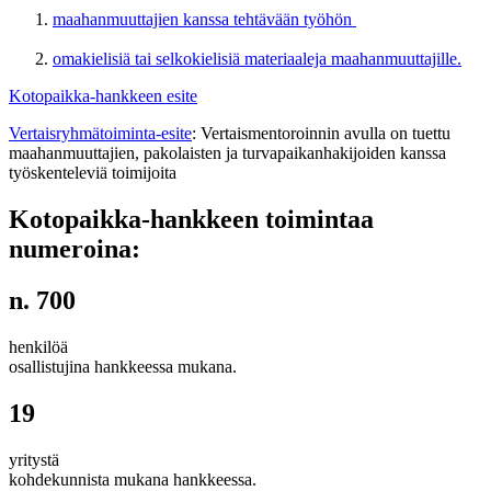
maahanmuuttajien kanssa tehtävään työhön
omakielisiä tai selkokielisiä materiaaleja maahanmuuttajille.
Kotopaikka-hankkeen esite
Vertaisryhmätoiminta-esite
: Vertaismentoroinnin avulla on tuettu
maahanmuuttajien, pakolaisten ja turvapaikanhakijoiden kanssa
työskenteleviä toimijoita
Kotopaikka-hankkeen toimintaa
numeroina:
n. 700
henkilöä
osallistujina hankkeessa mukana.
19
yritystä
kohdekunnista mukana hankkeessa.