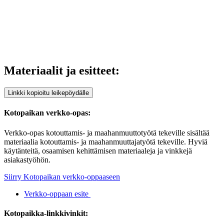
Materiaalit ja esitteet:
Linkki kopioitu leikepöydälle
Kotopaikan verkko-opas:
Verkko-opas kotouttamis- ja maahanmuuttotyötä tekeville sisältää
materiaalia kotouttamis- ja maahanmuuttajatyötä tekeville. Hyviä
käytänteitä, osaamisen kehittämisen materiaaleja ja vinkkejä
asiakastyöhön.
Siirry Kotopaikan verkko-oppaaseen
Verkko-oppaan esite
Kotopaikka-linkkivinkit: