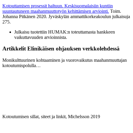
Kotouttamisen prosessit haltuun. Keskisuomalaisiin kuntiin
suuntautuneen maahanmuuttotyön kehittämisen arviointi.
Toim.
Johanna Pitkänen 2020. Jyväskylän ammattikorkeakoulun julkaisuja
275.
Julkaisu tuotettiin HUMAK:n toteuttamasta hankkeen
vaikuttavuuden arvioinnista.
Artikkelit Elinikäisen ohjauksen verkkolehdessä
Monikulttuurinen kohtaaminen ja vuorovaikutus maahanmuuttajan
kotoutumispolulla…
Kotoutumisen sillat, siteet ja linkit, Michelsson 2019