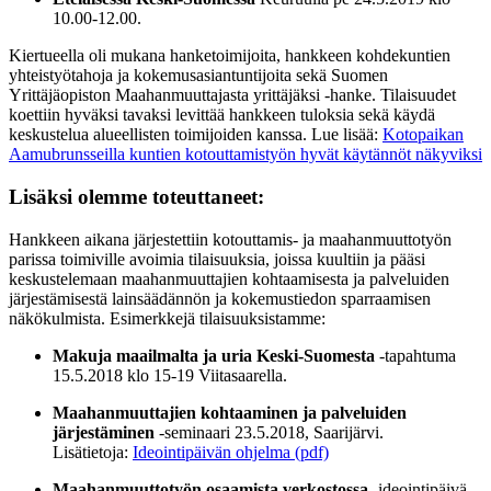
10.00-12.00.
Kiertueella oli mukana hanketoimijoita, hankkeen kohdekuntien
yhteistyötahoja ja kokemusasiantuntijoita sekä Suomen
Yrittäjäopiston Maahanmuuttajasta yrittäjäksi -hanke. Tilaisuudet
koettiin hyväksi tavaksi levittää hankkeen tuloksia sekä käydä
keskustelua alueellisten toimijoiden kanssa. Lue lisää:
Kotopaikan
Aamubrunsseilla kuntien kotouttamistyön hyvät käytännöt näkyviksi
Lisäksi olemme toteuttaneet:
Hankkeen aikana järjestettiin kotouttamis- ja maahanmuuttotyön
parissa toimiville avoimia tilaisuuksia, joissa kuultiin ja pääsi
keskustelemaan maahanmuuttajien kohtaamisesta ja palveluiden
järjestämisestä lainsäädännön ja kokemustiedon sparraamisen
näkökulmista. Esimerkkejä tilaisuuksistamme:
Makuja maailmalta ja uria Keski-Suomesta
-tapahtuma
15.5.2018 klo 15-19 Viitasaarella.
Maahanmuuttajien kohtaaminen ja palveluiden
järjestäminen
-seminaari 23.5.2018, Saarijärvi.
Lisätietoja:
Ideointipäivän ohjelma (pdf)
Maahanmuuttotyön osaamista verkostossa
-ideointipäivä