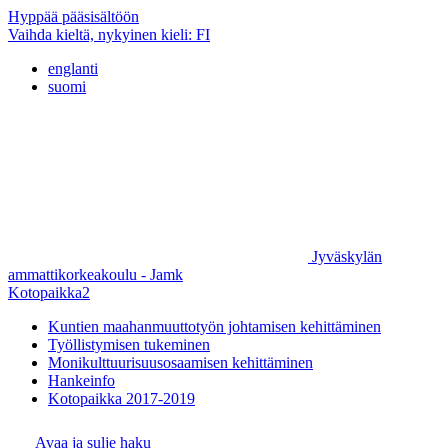
Hyppää pääsisältöön
Vaihda kieltä, nykyinen kieli:
FI
englanti
suomi
Jyväskylän
ammattikorkeakoulu - Jamk
Kotopaikka2
Kuntien maahanmuuttotyön johtamisen kehittäminen
Työllistymisen tukeminen
Monikulttuurisuusosaamisen kehittäminen
Hankeinfo
Kotopaikka 2017-2019
Avaa ja sulje haku