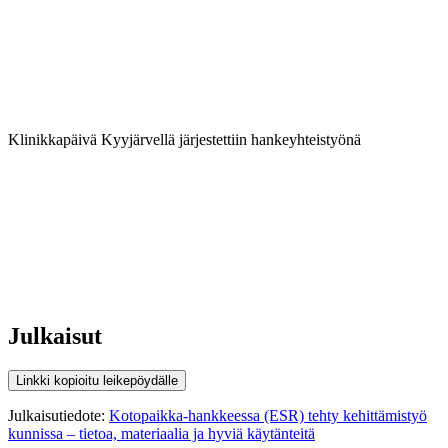
Klinikkapäivä Kyyjärvellä järjestettiin hankeyhteistyönä
Julkaisut
Linkki kopioitu leikepöydälle
Julkaisutiedote:
Kotopaikka-hankkeessa (ESR) tehty kehittämistyö
kunnissa – tietoa, materiaalia ja hyviä käytänteitä