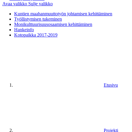
Avaa valikko
Sulje valikko
Kuntien maahanmuuttotyön johtamisen kehittäminen
Työllistymisen tukeminen
Monikulttuurisuusosaamisen kehittäminen
Hankeinfo
Kotopaikka 2017-2019
Etusivu
Projekti