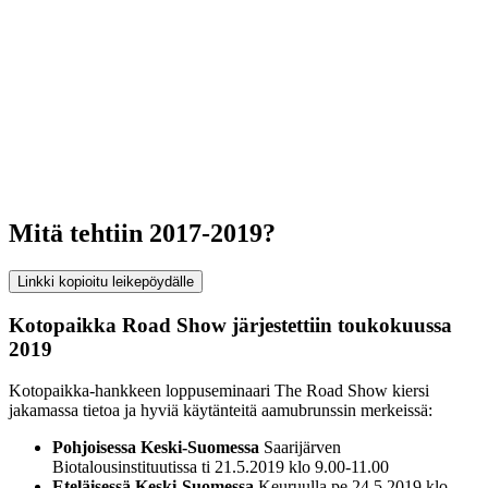
Mitä tehtiin 2017-2019?
Linkki kopioitu leikepöydälle
Kotopaikka Road Show järjestettiin toukokuussa
2019
Kotopaikka-hankkeen loppuseminaari The Road Show kiersi
jakamassa tietoa ja hyviä käytänteitä aamubrunssin merkeissä:
Pohjoisessa Keski-Suomessa
Saarijärven
Biotalousinstituutissa ti 21.5.2019 klo 9.00-11.00
Eteläisessä Keski-Suomessa
Keuruulla pe 24.5.2019 klo