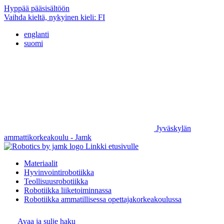
Hyppää pääsisältöön
Vaihda kieltä, nykyinen kieli:
FI
englanti
suomi
Jyväskylän
ammattikorkeakoulu - Jamk
Linkki etusivulle
Materiaalit
Hyvinvointirobotiikka
Teollisuusrobotiikka
Robotiikka liiketoiminnassa
Robotiikka ammatillisessa opettajakorkeakoulussa
Avaa ja sulje haku