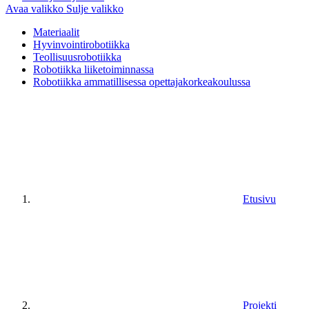
Avaa valikko
Sulje valikko
Materiaalit
Hyvinvointirobotiikka
Teollisuusrobotiikka
Robotiikka liiketoiminnassa
Robotiikka ammatillisessa opettajakorkeakoulussa
Etusivu
Projekti