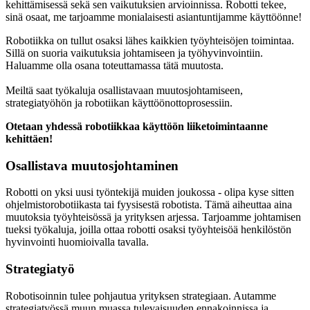
kehittämisessä sekä sen vaikutuksien arvioinnissa. Robotti tekee,
sinä osaat, me tarjoamme monialaisesti asiantuntijamme käyttöönne!
Robotiikka on tullut osaksi lähes kaikkien työyhteisöjen toimintaa.
Sillä on suoria vaikutuksia johtamiseen ja työhyvinvointiin.
Haluamme olla osana toteuttamassa tätä muutosta.
Meiltä saat työkaluja osallistavaan muutosjohtamiseen,
strategiatyöhön ja robotiikan käyttöönottoprosessiin.
Otetaan yhdessä robotiikkaa käyttöön liiketoimintaanne
kehittäen!
Osallistava muutosjohtaminen
Robotti on yksi uusi työntekijä muiden joukossa - olipa kyse sitten
ohjelmistorobotiikasta tai fyysisestä robotista. Tämä aiheuttaa aina
muutoksia työyhteisössä ja yrityksen arjessa. Tarjoamme johtamisen
tueksi työkaluja, joilla ottaa robotti osaksi työyhteisöä henkilöstön
hyvinvointi huomioivalla tavalla.
Strategiatyö
Robotisoinnin tulee pohjautua yrityksen strategiaan. Autamme
strategiatyössä muun muassa tulevaisuuden ennakoinnissa ja