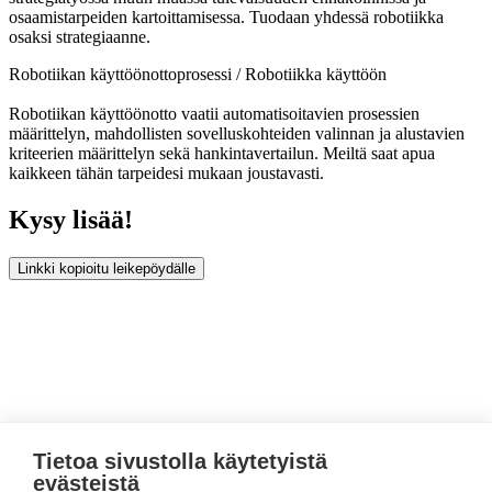
osaamistarpeiden kartoittamisessa. Tuodaan yhdessä robotiikka
osaksi strategiaanne.
Robotiikan käyttöönottoprosessi / Robotiikka käyttöön
Robotiikan käyttöönotto vaatii automatisoitavien prosessien
määrittelyn, mahdollisten sovelluskohteiden valinnan ja alustavien
kriteerien määrittelyn sekä hankintavertailun. Meiltä saat apua
kaikkeen tähän tarpeidesi mukaan joustavasti.
Kysy lisää!
Linkki kopioitu leikepöydälle
Sivun alkuun
Tietoa sivustolla käytetyistä
Robotics by Jamk
evästeistä