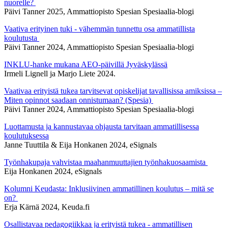
nuorelle?
Päivi Tanner 2025, Ammattiopisto Spesian Spesiaalia-blogi
Vaativa erityinen tuki - vähemmän tunnettu osa ammatillista
koulutusta
Päivi Tanner 2024, Ammattiopisto Spesian Spesiaalia-blogi
INKLU-hanke mukana AEO-päivillä Jyväskylässä
Irmeli Lignell ja Marjo Liete 2024.
Vaativaa erityistä tukea tarvitsevat opiskelijat tavallisissa amiksissa –
Miten opinnot saadaan onnistumaan? (Spesia)
Päivi Tanner 2024, Ammattiopisto Spesian Spesiaalia-blogi
Luottamusta ja kannustavaa ohjausta tarvitaan ammatillisessa
koulutuksessa
Janne Tuuttila & Eija Honkanen 2024, eSignals
Työnhakupaja vahvistaa maahanmuuttajien työnhakuosaamista
Eija Honkanen 2024, eSignals
Kolumni Keudasta: Inklusiivinen ammatillinen koulutus – mitä se
on?
Erja Kärnä 2024, Keuda.fi
Osallistavaa pedagogiikkaa ja erityistä tukea - ammatillisen