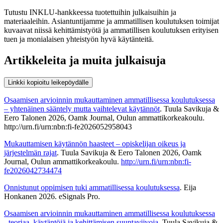
Tutustu INKLU-hankkeessa tuotettuihin julkaisuihin ja
materiaaleihin. Asiantuntijamme ja ammatillisen koulutuksen toimijat
kuvaavat niissä kehittämistyötä ja ammatillisen koulutuksen erityisen
tuen ja monialaisen yhteistyön hyvä käytänteitä.
Artikkeleita ja muita julkaisuja
Linkki kopioitu leikepöydälle
Osaamisen arvioinnin mukauttaminen ammatillisessa koulutuksessa
– yhtenäinen sääntely mutta vaihtelevat käytännöt
. Tuula Savikuja &
Eero Talonen 2026, Oamk Journal, Oulun ammattikorkeakoulu.
http://urn.fi/urn:nbn:fi-fe2026052958043
Mukauttamisen käytännön haasteet – opiskelijan oikeus ja
järjestelmän rajat
. Tuula Savikuja & Eero Talonen 2026, Oamk
Journal, Oulun ammattikorkeakoulu.
http://urn.fi/urn:nbn:fi-
fe2026042734474
Onnistunut oppimisen tuki ammatillisessa koulutuksessa
. Eija
Honkanen 2026. eSignals Pro.
Osaamisen arvioinnin mukauttaminen ammatillisessa koulutuksessa
- teoriaa, käytäntöjä ja kehittämisen suuntaviivoja
. Tuula Savikuja &