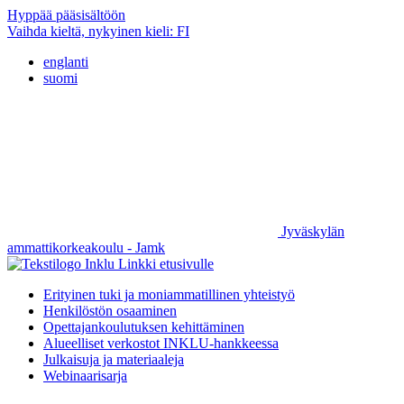
Hyppää pääsisältöön
Vaihda kieltä, nykyinen kieli:
FI
englanti
suomi
Jyväskylän
ammattikorkeakoulu - Jamk
Linkki etusivulle
Erityinen tuki ja moniammatillinen yhteistyö
Henkilöstön osaaminen
Opettajankoulutuksen kehittäminen
Alueelliset verkostot INKLU-hankkeessa
Julkaisuja ja materiaaleja
Webinaarisarja