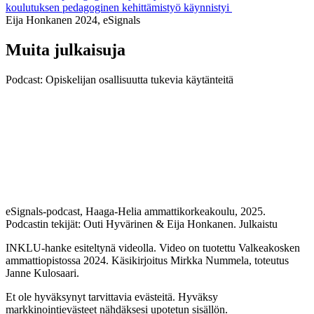
koulutuksen pedagoginen kehittämistyö käynnistyi
Eija Honkanen 2024, eSignals
Muita julkaisuja
Podcast: Opiskelijan osallisuutta tukevia käytänteitä
eSignals-podcast, Haaga-Helia ammattikorkeakoulu, 2025.
Podcastin tekijät: Outi Hyvärinen & Eija Honkanen. Julkaistu
INKLU-hanke esiteltynä videolla. Video on tuotettu Valkeakosken
ammattiopistossa 2024. Käsikirjoitus Mirkka Nummela, toteutus
Janne Kulosaari.
Et ole hyväksynyt tarvittavia evästeitä. Hyväksy
markkinointievästeet nähdäksesi upotetun sisällön.