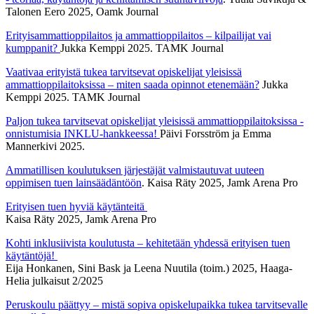
Talonen Eero 2025, Oamk Journal
Erityisammattioppilaitos ja ammattioppilaitos – kilpailijat vai
kumppanit?
Jukka Kemppi 2025. TAMK Journal
Vaativaa erityistä tukea tarvitsevat opiskelijat yleisissä
ammattioppilaitoksissa – miten saada opinnot etenemään?
Jukka
Kemppi 2025. TAMK Journal
Paljon tukea tarvitsevat opiskelijat yleisissä ammattioppilaitoksissa -
onnistumisia INKLU-hankkeessa!
Päivi Forsström ja Emma
Mannerkivi 2025.
Ammatillisen koulutuksen järjestäjät valmistautuvat uuteen
oppimisen tuen lainsäädäntöön
. Kaisa Räty 2025, Jamk Arena Pro
Erityisen tuen hyviä käytänteitä
Kaisa Räty 2025, Jamk Arena Pro
Kohti inklusiivista koulutusta – kehitetään yhdessä erityisen tuen
käytäntöjä!
Eija Honkanen, Sini Bask ja Leena Nuutila (toim.) 2025,
Haaga-
Helia julkaisut 2/2025
Peruskoulu päättyy – mistä sopiva opiskelupaikka tukea tarvitsevalle