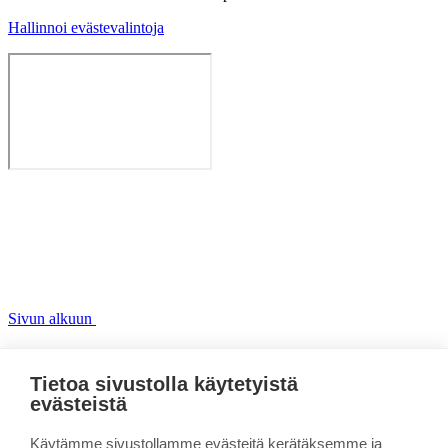
Hallinnoi evästevalintoja
Sivun alkuun
Kohti inklusiivista ammatillista
Tietoa sivustolla käytetyistä
koulutusta
evästeistä
Linkki kopioitu leikepöydälle
Käytämme sivustollamme evästeitä kerätäksemme ja