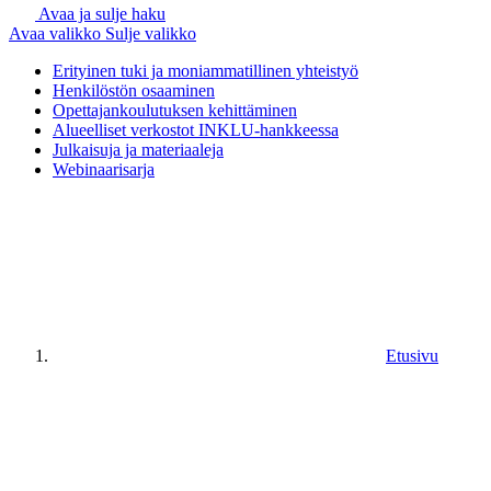
Avaa ja sulje haku
Avaa valikko
Sulje valikko
Erityinen tuki ja moniammatillinen yhteistyö
Henkilöstön osaaminen
Opettajankoulutuksen kehittäminen
Alueelliset verkostot INKLU-hankkeessa
Julkaisuja ja materiaaleja
Webinaarisarja
Etusivu