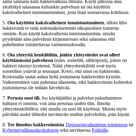
sama salasana kuin hakkeroidussa tilissäsi. Käytä jatkossa aina
yksilöityä salasanaa kuhunkin palveluun tai ota käyttöön
kaksivaiheinen tunnistautuminen, josta lisää seuraavassa kohdassa.
5.
Ota käyttöön kaksivaiheinen tunnistautuminen
, silloin tilisi
hakkerointi ei enää todennäköisemmin ulkopuolisen toimesta
onnistu. Kun käytät kaksivaiheista tunnistautumista, sinulta
pyydetään aina palveluun kirjautuessasi sekä salasanaa että
puhelimitse toimitettavaa varmennuskoodia.
6.
Ota yhteyttä henkilöihin, joiden yhteystiedot ovat olleet
käyttämässäsi palvelussa
(esim. sometilit, sähköposti), johon on
hakkeri iskenyt kyntensä. Näitä yhteyshenkilöitä ovat myös
sometilien ystävät ja seuraajat. Kerro, että sinut on hakkeroitu.
Kertomalla saatat auttaa heitä joutumasta hakkereiden kynsiin.
Vaikeneminen vain pahentaa tilannetta, eikä hakkeroinnin kohteeksi
joutumisessa ole mitään hävettävää.
7.
Perusta uusi tili.
Jos käyttäjätilisi ja palvelun palauttaminen
haltuusi ei onnistu, voit aina perustaa uuden tilin. Ilmoita
yhteyshenkilöillesi, että sinulla on uusi tili käytössä. Muista myös
päivittää uudet tilitiedot tarvittaviin muihin palveluihin, joita käytät.
8.
Tee ilmoitus hakkeroinnista
Tietosuojavaltuutetun toimistoon
tai
Kyberturvallisuuskeskukseen
sekä tarvittaessa
Poliisille
.