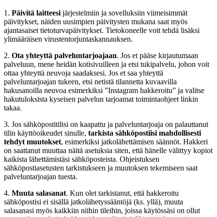
1.
Päivitä laitteesi
järjestelmiin ja sovelluksiin viimeisimmät
päivitykset, näiden uusimpien päivitysten mukana saat myös
ajantasaiset tietoturvapäivitykset. Tietokoneelle voit tehdä lisäksi
ylimääräisen virustentorjuntaskannauksen.
2.
Ota yhteyttä palveluntarjoajaan
. Jos et pääse kirjautumaan
palveluun, mene heidän kotisivuilleen ja etsi tukipalvelu, johon voit
ottaa yhteyttä neuvoja saadaksesi. Jos et saa yhteyttä
palveluntarjoajan tukeen, etsi netistä tilannetta kuvaavilla
hakusanoilla neuvoa esimerkiksi ”Instagram hakkeroitu” ja valitse
hakutuloksista kyseisen palvelun tarjoamat toimintaohjeet linkin
takaa.
3. Jos sähköpostitilisi on kaapattu ja palveluntarjoaja on palauttanut
tilin käyttöoikeudet sinulle,
tarkista sähköpostiisi mahdollisesti
tehdyt muutokset
, esimerkiksi jatkolähettämisen säännöt. Hakkeri
on saattanut muuttaa näitä asetuksia siten, että hänelle välittyy kopiot
kaikista lähettämistäsi sähköposteista. Ohjeistuksen
sähköpostiasetusten tarkistukseen ja muutoksen tekemiseen saat
palveluntarjoajan tuesta.
4.
Muuta salasanat
. Kun olet tarkistanut, että hakkeroitu
sähköpostisi ei sisällä jatkolähetyssääntöjä (ks. yllä), muuta
salasanasi myös kaikkiin niihin tileihin, joissa käytössäsi on ollut