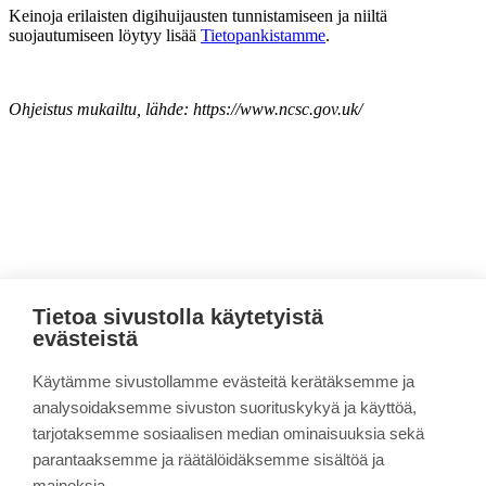
Keinoja erilaisten digihuijausten tunnistamiseen ja niiltä
suojautumiseen löytyy lisää
Tietopankistamme
.
Ohjeistus mukailtu, lähde: https://www.ncsc.gov.uk/
Sivun alkuun
Tietoa sivustolla käytetyistä
CYBERDI
evästeistä
Käytämme sivustollamme evästeitä kerätäksemme ja
Linkki kopioitu leikepöydälle
analysoidaksemme sivuston suorituskykyä ja käyttöä,
Tietopankki
tarjotaksemme sosiaalisen median ominaisuuksia sekä
Materiaalia nuorille
parantaaksemme ja räätälöidäksemme sisältöä ja
Yhteistyössä
CYBERDI-tiimi
mainoksia.