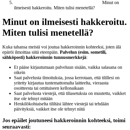
Minut on
ilmeisesti hakkeroitu. Miten tulisi menetellä?
Minut on ilmeisesti hakkeroitu.
Miten tulisi menetellä?
Kuka tahansa meistä voi joutua hakkeroinnin kohteeksi, joten älä
epäröi ilmoittaa siitä eteenpäin.
Palvelun (esim. sometili,
sähköposti) hakkeroinnin tunnusmerkkejä
:
Et pääse kirjautumaan palveluun sisään, vaikka salasana on
oikein
Saat palvelusta ilmoituksia, jossa kerrotaan, että tilillesi on
yritetty kirjautua tuntemattomalta laitteelta, vieraasta
osoitteesta tai omituiseen kellonaikaan
Saat palvelusta viestejä, että tiliasetuksia on muutettu, vaikket
itse ole tehnyt mitään
Henkilökohtaiselta tililtäsi lähtee viestejä tai tehdään
päivityksiä, vaikket itse ole tehnyt niitä
Jos epäilet joutuneesi hakkeroinnin kohteeksi, toimi
seuraavasti: