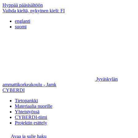
Hyppää pääsisältöön
Vaihda kieltä, nykyinen kieli:
FI
englanti
suomi
Jyväskylän
ammattikorkeakoulu - Jamk
CYBERDI
Tietopankki
Materiaalia nuorille
Yhteistyössä
CYBERDI-tiimi
Projektin esittely
Avaa ja sulje haku