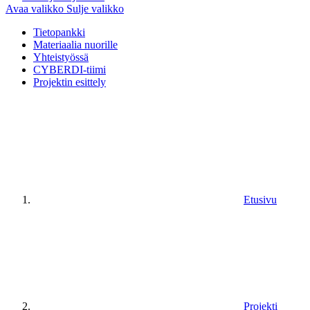
Avaa valikko
Sulje valikko
Tietopankki
Materiaalia nuorille
Yhteistyössä
CYBERDI-tiimi
Projektin esittely
Etusivu
Projekti