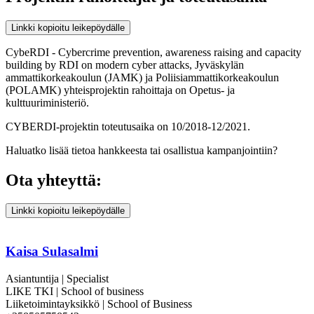
Linkki kopioitu leikepöydälle
CybeRDI - Cybercrime prevention, awareness raising and capacity
building by RDI on modern cyber attacks, Jyväskylän
ammattikorkeakoulun (JAMK) ja Poliisiammattikorkeakoulun
(POLAMK) yhteisprojektin rahoittaja on Opetus- ja
kulttuuriministeriö.
CYBERDI-projektin toteutusaika on 10/2018-12/2021.
Haluatko lisää tietoa hankkeesta tai osallistua kampanjointiin?
Ota yhteyttä:
Linkki kopioitu leikepöydälle
Kaisa Sulasalmi
Asiantuntija | Specialist
LIKE TKI | School of business
Liiketoimintayksikkö | School of Business