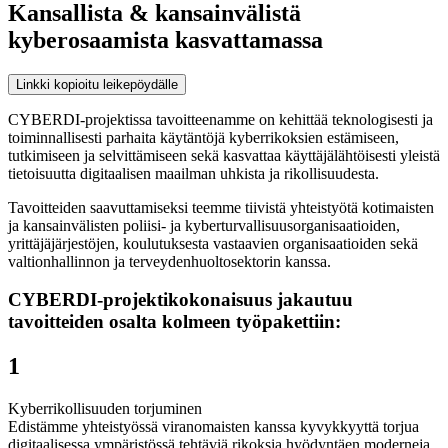
Kansallista & kansainvälistä
kyberosaamista kasvattamassa
Linkki kopioitu leikepöydälle
CYBERDI-projektissa tavoitteenamme on kehittää teknologisesti ja
toiminnallisesti parhaita käytäntöjä kyberrikoksien estämiseen,
tutkimiseen ja selvittämiseen sekä kasvattaa käyttäjälähtöisesti yleistä
tietoisuutta digitaalisen maailman uhkista ja rikollisuudesta.
Tavoitteiden saavuttamiseksi teemme tiivistä yhteistyötä kotimaisten
ja kansainvälisten poliisi- ja kyberturvallisuusorganisaatioiden,
yrittäjäjärjestöjen, koulutuksesta vastaavien organisaatioiden sekä
valtionhallinnon ja terveydenhuoltosektorin kanssa.
CYBERDI-projektikokonaisuus jakautuu
tavoitteiden osalta kolmeen työpakettiin:
1
Kyberrikollisuuden torjuminen
Edistämme yhteistyössä viranomaisten kanssa kyvykkyyttä torjua
digitaalisessa ympäristössä tehtäviä rikoksia hyödyntäen moderneja