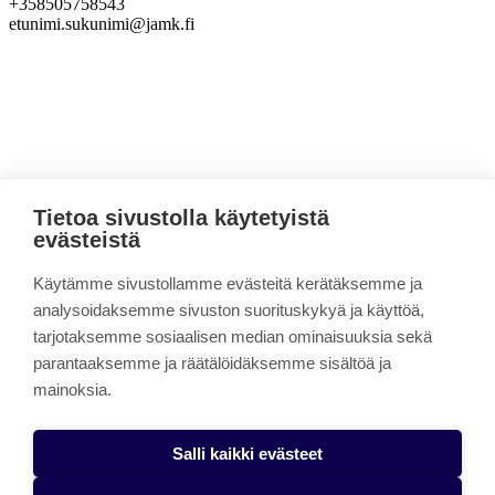
+358505758543
etunimi.sukunimi@jamk.fi
Sivun alkuun
Tietoa sivustolla käytetyistä
CYBERDI
evästeistä
Käytämme sivustollamme evästeitä kerätäksemme ja
Linkki kopioitu leikepöydälle
analysoidaksemme sivuston suorituskykyä ja käyttöä,
Tietopankki
tarjotaksemme sosiaalisen median ominaisuuksia sekä
Materiaalia nuorille
parantaaksemme ja räätälöidäksemme sisältöä ja
Yhteistyössä
CYBERDI-tiimi
mainoksia.
Projektin esittely
Evästeasetukset
Salli kaikki evästeet
CYBERDI