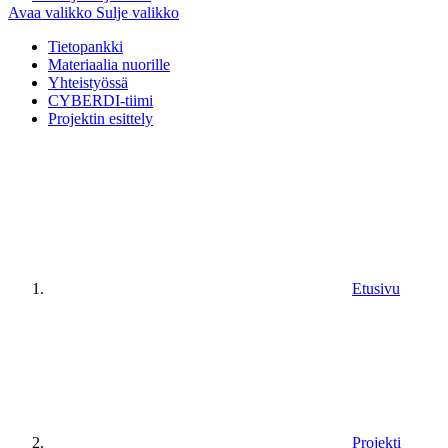
Avaa valikko
Sulje valikko
Tietopankki
Materiaalia nuorille
Yhteistyössä
CYBERDI-tiimi
Projektin esittely
Etusivu
Projekti