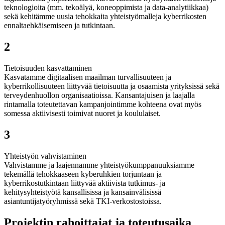
teknologioita (mm. tekoälyä, koneoppimista ja data-analytiikkaa)
sekä kehitämme uusia tehokkaita yhteistyömalleja kyberrikosten
ennaltaehkäisemiseen ja tutkintaan.
2
Tietoisuuden kasvattaminen
Kasvatamme digitaalisen maailman turvallisuuteen ja
kyberrikollisuuteen liittyvää tietoisuutta ja osaamista yrityksissä sekä
terveydenhuollon organisaatioissa. Kansantajuisen ja laajalla
rintamalla toteutettavan kampanjointimme kohteena ovat myös
somessa aktiivisesti toimivat nuoret ja koululaiset.
3
Yhteistyön vahvistaminen
Vahvistamme ja laajennamme yhteistyökumppanuuksiamme
tekemällä tehokkaaseen kyberuhkien torjuntaan ja
kyberrikostutkintaan liittyvää aktiivista tutkimus- ja
kehitysyhteistyötä kansallisissa ja kansainvälisissä
asiantuntijatyöryhmissä sekä TKI-verkostostoissa.
Projektin rahoittajat ja toteutusaika