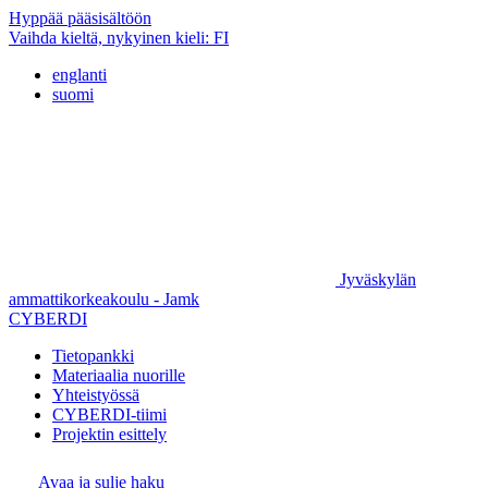
Hyppää pääsisältöön
Vaihda kieltä, nykyinen kieli:
FI
englanti
suomi
Jyväskylän
ammattikorkeakoulu - Jamk
CYBERDI
Tietopankki
Materiaalia nuorille
Yhteistyössä
CYBERDI-tiimi
Projektin esittely
Avaa ja sulje haku