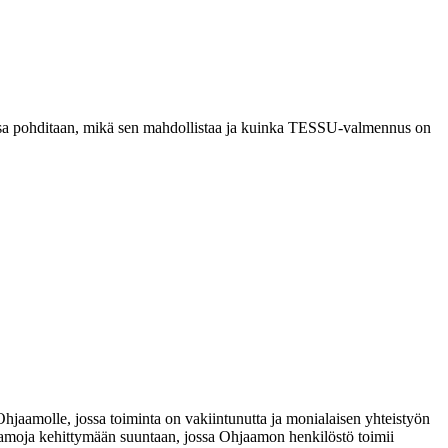
lissa pohditaan, mikä sen mahdollistaa ja kuinka TESSU-valmennus on
jaamolle, jossa toiminta on vakiintunutta ja monialaisen yhteistyön
amoja kehittymään suuntaan, jossa Ohjaamon henkilöstö toimii