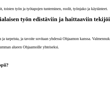
, toisten työn ja työtapojen tunteminen, roolit, työnjako ja käytänteet.
aisen työn edistäviin ja haittaaviin tekijöi
a tarpeista, ja tavoite sovitaan yhdessä Ohjaamon kanssa. Valmennukset
eamman alueen Ohjaamoille yhteiseksi.
pii?