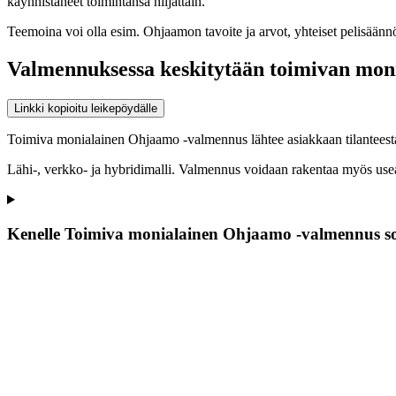
käynnistäneet toimintansa hiljattain.
Teemoina voi olla esim. Ohjaamon tavoite ja arvot, yhteiset pelisäännöt
Valmennuksessa keskitytään toimivan monial
Linkki kopioitu leikepöydälle
Toimiva monialainen Ohjaamo -valmennus lähtee asiakkaan tilanteesta j
Lähi-, verkko- ja hybridimalli. Valmennus voidaan rakentaa myös us
Kenelle Toimiva monialainen Ohjaamo -valmennus so