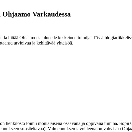
a Ohjaamo Varkaudessa
ut kehittää Ohjaamosta alueelle keskeinen toimija. Tässä blogiartikke
taansa arvioivaa ja kehittävää yhteisöä.
henkilöstö toimii monialaisena osaavana ja oppivana tiiminä. Sopii Oh
nnukseen suositeltavaa). Valmennuksen tavoitteena on vahvistaa Ohja