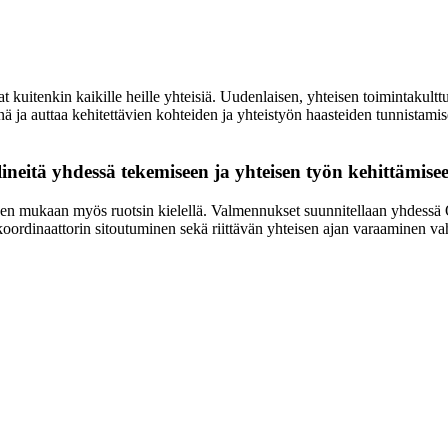
 kuitenkin kaikille heille yhteisiä. Uudenlaisen, yhteisen toimintakulttu
ja auttaa kehitettävien kohteiden ja yhteistyön haasteiden tunnistamis
neitä yhdessä tekemiseen ja yhteisen työn kehittämise
rpeen mukaan myös ruotsin kielellä. Valmennukset suunnitellaan yhdessä 
 koordinaattorin sitoutuminen sekä riittävän yhteisen ajan varaaminen v