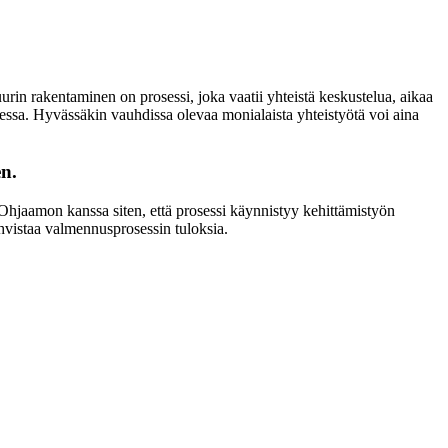
urin rakentaminen on prosessi, joka vaatii yhteistä keskustelua, aikaa
essa. Hyvässäkin vauhdissa olevaa monialaista yhteistyötä voi aina
en.
Ohjaamon kanssa siten, että prosessi käynnistyy kehittämistyön
ahvistaa valmennusprosessin tuloksia.