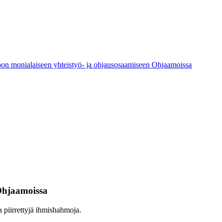
n monialaiseen yhteistyö- ja ohjausosaamiseen Ohjaamoissa
 Ohjaamoissa