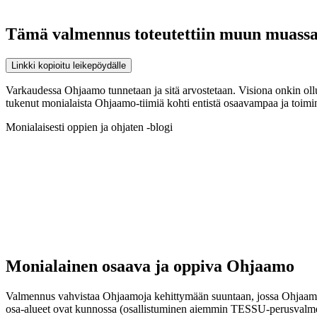
Tämä valmennus toteutettiin muun muass
Linkki kopioitu leikepöydälle
Varkaudessa Ohjaamo tunnetaan ja sitä arvostetaan. Visiona onkin oll
tukenut monialaista Ohjaamo-tiimiä kohti entistä osaavampaa ja toimin
Monialaisesti oppien ja ohjaten -blogi
Monialainen osaava ja oppiva Ohjaamo
Valmennus vahvistaa Ohjaamoja kehittymään suuntaan, jossa Ohjaamon 
osa-alueet ovat kunnossa (osallistuminen aiemmin TESSU-perusvalme