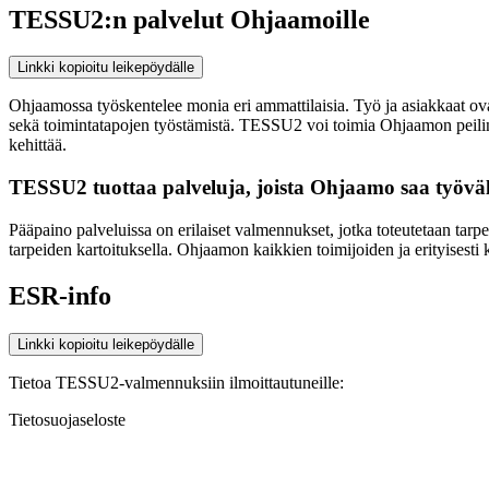
TESSU2:n palvelut Ohjaamoille
Linkki kopioitu leikepöydälle
Ohjaamossa työskentelee monia eri ammattilaisia. Työ ja asiakkaat ovat
sekä toimintatapojen työstämistä. TESSU2 voi toimia Ohjaamon peilinä 
kehittää.
TESSU2 tuottaa palveluja, joista Ohjaamo saa työväli
Pääpaino palveluissa on erilaiset valmennukset, jotka toteutetaan ta
tarpeiden kartoituksella. Ohjaamon kaikkien toimijoiden ja erityisesti
ESR-info
Linkki kopioitu leikepöydälle
Tietoa TESSU2-valmennuksiin ilmoittautuneille:
Tietosuojaseloste