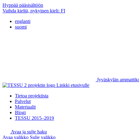
Hyppää pääsisältöön
Vaihda kieltä, nykyinen kieli:
FI
englanti
suomi
Jyväskylän ammattik
Linkki etusivulle
Tietoa projektista
Palvelut
Materiaalit
Blogi
TESSU 2015–2019
Avaa ja sulje haku
Avaa valikko
Sulje valikko