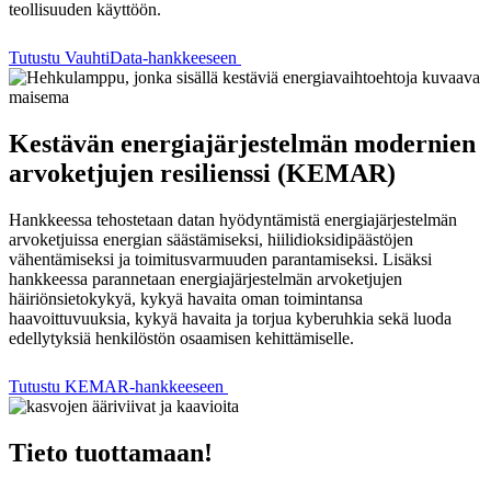
teollisuuden käyttöön.
Tutustu VauhtiData-hankkeeseen
Kestävän energiajärjestelmän modernien
arvoketjujen resilienssi (KEMAR)
Hankkeessa tehostetaan datan hyödyntämistä energiajärjestelmän
arvoketjuissa energian säästämiseksi, hiilidioksidipäästöjen
vähentämiseksi ja toimitusvarmuuden parantamiseksi. Lisäksi
hankkeessa parannetaan energiajärjestelmän arvoketjujen
häiriönsietokykyä, kykyä havaita oman toimintansa
haavoittuvuuksia, kykyä havaita ja torjua kyberuhkia sekä luoda
edellytyksiä henkilöstön osaamisen kehittämiselle.
Tutustu KEMAR-hankkeeseen
Tieto tuottamaan!