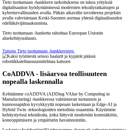
Tieto tuottamaan -hankkeen tarkoituksena on tukea yrityksiä
digitalisaation hyödyntämisessä modernien tekoälyratkaisujen ja
kyberturvallisuuden avulla. Pitkän aikavälin tavoitteena projektin
avulla vahvistetaan Keski-Suomen asemaa yhtenä digitaalisuuden
edelläkävijämaakunnista.
Tieto tuottamaan -hanketta rahoittaa Euroopan Unionin
aluekehitysrahasto.
Tutustu Tieto tuottamaan -hankkeeseen
CoADDVA - lisäarvoa teollisuuteen
nopealla laskennalla
Kehitämme coADDVA (ADDing VAlue by Computing in
Manufacturing) -hankkeessa valmistavan tuotannon ja
kunnossapidon kyvykkyyttä nopeaan laskentaan ja Edge-AI ja
Hybrid Twin -teknologioiden metodista osaamista. Käytämme
kehitystyössä tekniikoita, jotka liittyvät moderniin konenäköön,
koneoppimiseen ja ympäristön havainnointiin.
Laskentaa hyödyntämällä tehostamme alueen pk-yritysten toimintaa