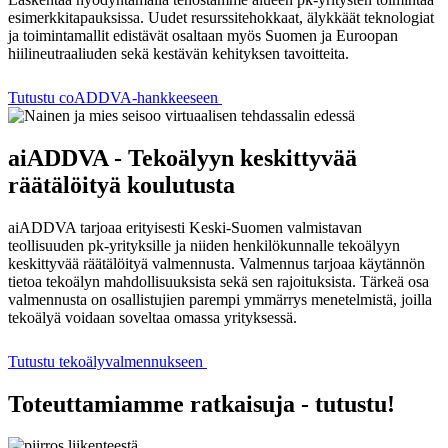
esimerkkitapauksissa. Uudet resurssitehokkaat, älykkäät teknologiat
ja toimintamallit edistävät osaltaan myös Suomen ja Euroopan
hiilineutraaliuden sekä kestävän kehityksen tavoitteita.
Tutustu coADDVA-hankkeeseen
aiADDVA - Tekoälyyn keskittyvää
räätälöityä koulutusta
aiADDVA tarjoaa erityisesti Keski-Suomen valmistavan
teollisuuden pk-yrityksille ja niiden henkilökunnalle tekoälyyn
keskittyvää räätälöityä valmennusta. Valmennus tarjoaa käytännön
tietoa tekoälyn mahdollisuuksista sekä sen rajoituksista. Tärkeä osa
valmennusta on osallistujien parempi ymmärrys menetelmistä, joilla
tekoälyä voidaan soveltaa omassa yrityksessä.
Tutustu tekoälyvalmennukseen
Toteuttamiamme ratkaisuja - tutustu!