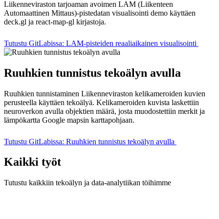
Liikenneviraston tarjoaman avoimen LAM (Liikenteen
Automaattinen Mittaus)-pistedatan visualisointi demo käyttäen
deck.gl ja react-map-gl kirjastoja.
Tutustu GitLabissa: LAM-pisteiden reaaliaikainen visualisointi
Ruuhkien tunnistus tekoälyn avulla
Ruuhkien tunnistaminen Liikenneviraston kelikameroiden kuvien
perusteella käyttäen tekoälyä. Kelikameroiden kuvista laskettiin
neuroverkon avulla objektien määrä, josta muodostettiin merkit ja
lämpökartta Google mapsin karttapohjaan.
Tutustu GitLabissa: Ruuhkien tunnistus tekoälyn avulla
Kaikki työt
Tutustu kaikkiin tekoälyn ja data-analytiikan töihimme