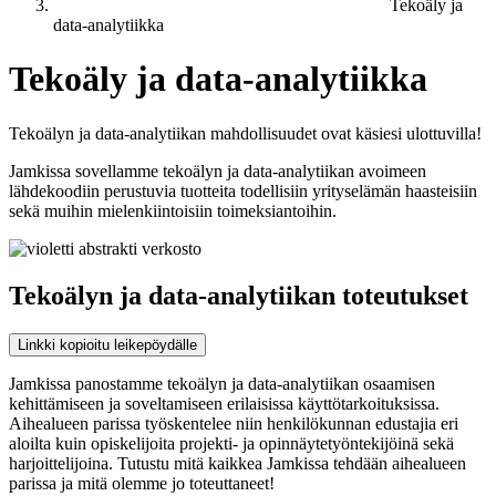
Tekoäly ja
data-analytiikka
Tekoäly ja data-analytiikka
Tekoälyn ja data-analytiikan mahdollisuudet ovat käsiesi ulottuvilla!
Jamkissa sovellamme tekoälyn ja data-analytiikan avoimeen
lähdekoodiin perustuvia tuotteita todellisiin yrityselämän haasteisiin
sekä muihin mielenkiintoisiin toimeksiantoihin.
Tekoälyn ja data-analytiikan toteutukset
Linkki kopioitu leikepöydälle
Jamkissa panostamme tekoälyn ja data-analytiikan osaamisen
kehittämiseen ja soveltamiseen erilaisissa käyttötarkoituksissa.
Aihealueen parissa työskentelee niin henkilökunnan edustajia eri
aloilta kuin opiskelijoita projekti- ja opinnäytetyöntekijöinä sekä
harjoittelijoina. Tutustu mitä kaikkea Jamkissa tehdään aihealueen
parissa ja mitä olemme jo toteuttaneet!