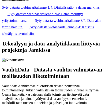
Syty datasta webinaaritallenne 1/4: Digitalisaatio ja datan merkitys
Syty datasta webinaaritallenne 2/4: Datan merkitys
yritystoiminnassa
Syty datasta webinaaritallenne 3/4: Data alan
termit haltuun
Syty datasta webinaaritallenne 4/4: Katsaus
tekoälyn saavutuksiin
Tekoälyyn ja data-analytiikkaan liittyviä
projekteja Jamkissa
VauhtiData - Datasta vauhtia valmistavan
teollisuuden liiketoimintaan
Vauhtidata-hankkeessa pilotoidaan dataan perustuvia
toimintamalleja, tukien valmistavan teollisuuden vihreää siirtymää.
Osana hanketta kasvatetaan alalla toimivien tietämystä data-
analytiikasta ja taitoa hyödyntää data-analyysimenetelmiä,
mahdollistaen uusien tuotteiden ja palvelujen innovoinnin