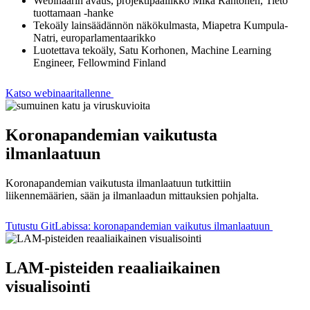
Webinaarin avaus, projektipäällikkö Mika Rantonen, Tieto
tuottamaan -hanke
Tekoäly lainsäädännön näkökulmasta, Miapetra Kumpula-
Natri, europarlamentaarikko
Luotettava tekoäly, Satu Korhonen, Machine Learning
Engineer, Fellowmind Finland
Katso webinaaritallenne
Koronapandemian vaikutusta
ilmanlaatuun
Koronapandemian vaikutusta ilmanlaatuun tutkittiin
liikennemäärien, sään ja ilmanlaadun mittauksien pohjalta.
Tutustu GitLabissa: koronapandemian vaikutus ilmanlaatuun
LAM-pisteiden reaaliaikainen
visualisointi