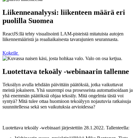
Liikenneanalyysi: liikenteen määrä eri
puolilla Suomea
ReactJS:llä tehty visualisointi LAM-pisteistä mitatuista autojen
liikennemääristä ja reaaliaikaisesta tavarajunien seurannasta.
Kokeile
Luotettava tekoäly -webinaarin tallenne
Tekoälyn avulla tehdään päivittäin päätöksiä, jotka vaikuttavat
meistä jokaiseen. Yhä suurempi osa prosesseista automatisoidaan ja
yhä enemmän päätöksiä ohjaa tekoäly. Mitä ongelmia tästä voi
syntyä? Mitä tulee ottaa huomioon tekoälyyn nojautuvia ratkaisuja
suunnitellessa sekä sen vaikutuksia arvioidessa?
Luotettava tekoäly -webinaari järjestettiin 28.1.2022. Tallenteella: