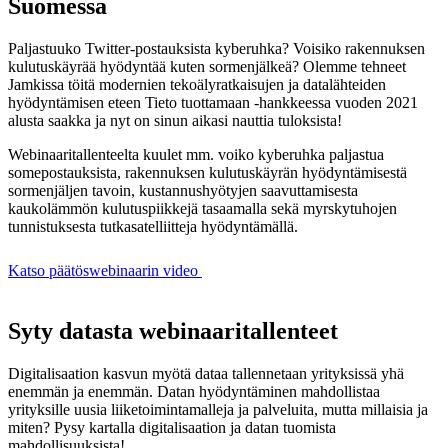
Suomessa
Paljastuuko Twitter-postauksista kyberuhka? Voisiko rakennuksen
kulutuskäyrää hyödyntää kuten sormenjälkeä? Olemme tehneet
Jamkissa töitä modernien tekoälyratkaisujen ja datalähteiden
hyödyntämisen eteen Tieto tuottamaan -hankkeessa vuoden 2021
alusta saakka ja nyt on sinun aikasi nauttia tuloksista!
Webinaaritallenteelta kuulet mm. voiko kyberuhka paljastua
somepostauksista, rakennuksen kulutuskäyrän hyödyntämisestä
sormenjäljen tavoin, kustannushyötyjen saavuttamisesta
kaukolämmön kulutuspiikkejä tasaamalla sekä myrskytuhojen
tunnistuksesta tutkasatelliitteja hyödyntämällä.
Katso päätöswebinaarin video
Syty datasta webinaaritallenteet
Digitalisaation kasvun myötä dataa tallennetaan yrityksissä yhä
enemmän ja enemmän. Datan hyödyntäminen mahdollistaa
yrityksille uusia liiketoimintamalleja ja palveluita, mutta millaisia ja
miten? Pysy kartalla digitalisaation ja datan tuomista
mahdollisuuksista!