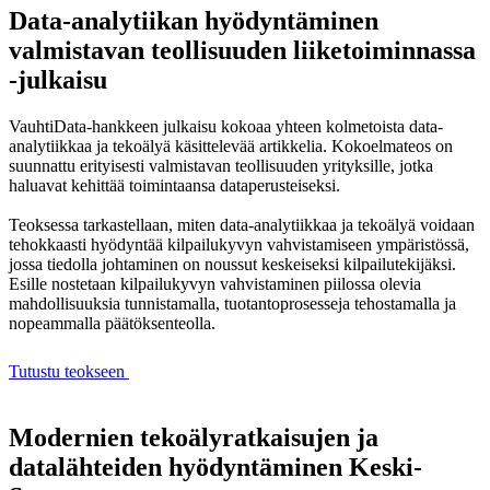
Data-analytiikan hyödyntäminen
valmistavan teollisuuden liiketoiminnassa
-julkaisu
VauhtiData-hankkeen julkaisu kokoaa yhteen kolmetoista data-
analytiikkaa ja tekoälyä käsittelevää artikkelia. Kokoelmateos on
suunnattu erityisesti valmistavan teollisuuden yrityksille, jotka
haluavat kehittää toimintaansa dataperusteiseksi.
Teoksessa tarkastellaan, miten data-analytiikkaa ja tekoälyä voidaan
tehokkaasti hyödyntää kilpailukyvyn vahvistamiseen ympäristössä,
jossa tiedolla johtaminen on noussut keskeiseksi kilpailutekijäksi.
Esille nostetaan kilpailukyvyn vahvistaminen piilossa olevia
mahdollisuuksia tunnistamalla, tuotantoprosesseja tehostamalla ja
nopeammalla päätöksenteolla.
Tutustu teokseen
Modernien tekoälyratkaisujen ja
datalähteiden hyödyntäminen Keski-