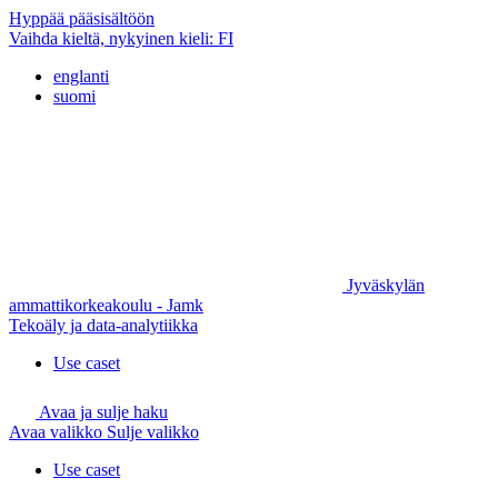
Hyppää pääsisältöön
Vaihda kieltä, nykyinen kieli:
FI
englanti
suomi
Jyväskylän
ammattikorkeakoulu - Jamk
Tekoäly ja data-analytiikka
Use caset
Avaa ja sulje haku
Avaa valikko
Sulje valikko
Use caset