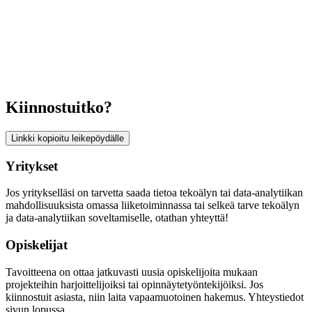
Kiinnostuitko?
Linkki kopioitu leikepöydälle
Yritykset
Jos yritykselläsi on tarvetta saada tietoa tekoälyn tai data-analytiikan
mahdollisuuksista omassa liiketoiminnassa tai selkeä tarve tekoälyn
ja data-analytiikan soveltamiselle, otathan yhteyttä!
Opiskelijat
Tavoitteena on ottaa jatkuvasti uusia opiskelijoita mukaan
projekteihin harjoittelijoiksi tai opinnäytetyöntekijöiksi. Jos
kiinnostuit asiasta, niin laita vapaamuotoinen hakemus. Yhteystiedot
sivun lopussa.