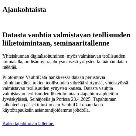
Ajankohtaista
Datasta vauhtia valmistavan teollisuuden
liiketoimintaan, seminaaritallenne
Yhteiskunnan digitalisoituminen, myös valmistavan teollisuuden
toimialalla, on lisännyt räjähdysmäisesti yritysten keräämän datan
määrää.
Pilotoimme VauhtiData-hankkeessa dataan perustuvia
toimintamalleja tukien teollisuuden vihreää siirtymää, yhteistyössä
valmistavan teollisuuden yritysten kanssa. Datasta vauhtia
valmistavan teollisuuden liiketoimintaan -tapahtuma pidettiin
Jyväskylässä, Seinäjoella ja Porissa 23.4.2025. Tapahtuman
tallenteelta pääset tutustumaan VauhtiData-hankkeen
käyttötapauksiin asiantuntijoidemme johdolla.
Katso tapahtuman tallenne