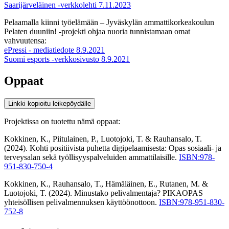
Saarijärveläinen -verkkolehti 7.11.2023
Pelaamalla kiinni työelämään – Jyväskylän ammattikorkeakoulun
Pelaten duuniin! -projekti ohjaa nuoria tunnistamaan omat
vahvuutensa:
ePressi - mediatiedote 8.9.2021
Suomi esports -verkkosivusto 8.9.2021
Oppaat
Linkki kopioitu leikepöydälle
Projektissa on tuotettu nämä oppaat:
Kokkinen, K., Piitulainen, P., Luotojoki, T. & Rauhansalo, T.
(2024). Kohti positiivista puhetta digipelaamisesta: Opas sosiaali- ja
terveysalan sekä työllisyyspalveluiden ammattilaisille.
ISBN:978-
951-830-750-4
Kokkinen, K., Rauhansalo, T., Hämäläinen, E., Rutanen, M. &
Luotojoki, T. (2024). Minustako pelivalmentaja? PIKAOPAS
yhteisöllisen pelivalmennuksen käyttöönottoon.
ISBN:978-951-830-
752-8