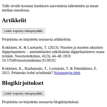
Tälle sivulle kootaan hankkeen saavutuksia tallenteiden ja muun
median muodossa.
Artikkelit
Linkki kopioitu leikepöydälle
Projektista on kirjoitettu seuraavia artikkeleita:
Kokkinen, K. & Luotojoki, T. (2023). Nuorten ja nuorten aikuisten
digipelaaminen: – ammattilaisten näkökulmia digipelaamiseen osana
työtään. Nuorisotutkimus, 41(3), 44–48. DOI:
10.57049/nuorisotutkimus.9138192
Kokkinen, K., Rauhansalo, T., Luotojoki, T. & Hämäläinen, E.
2023. Pelatenko kohti työelämää?
Nuorisotyön lehti
.
Blogikirjoitukset
Linkki kopioitu leikepöydälle
Projektista on kirjoitettu seuraavia blogikirjoituksia: