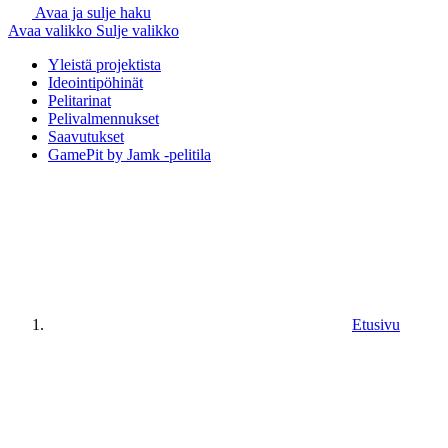
Avaa ja sulje haku
Avaa valikko
Sulje valikko
Yleistä projektista
Ideointipöhinät
Pelitarinat
Pelivalmennukset
Saavutukset
GamePit by Jamk -pelitila
Etusivu