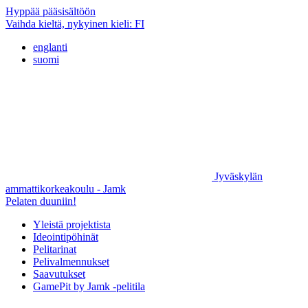
Hyppää pääsisältöön
Vaihda kieltä, nykyinen kieli:
FI
englanti
suomi
Jyväskylän
ammattikorkeakoulu - Jamk
Pelaten duuniin!
Yleistä projektista
Ideointipöhinät
Pelitarinat
Pelivalmennukset
Saavutukset
GamePit by Jamk -pelitila