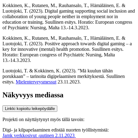
Kokkinen, K., Rutanen, M., Rauhansalo, T., Hämäläinen, E. &
Luotojoki, T. (2023). Digital gaming supporting social inclusion and
collaboration of young people neither in employment nor in
education or training. Suullinen esitys. Horatio: European congress
of Psychiatric Nursing, Malta 13.-14.3.2023.
Kokkinen, K., Rutanen, M., Rauhansalo, T., Hämäläinen, E. &
Luotojoki, T. (2023). Positive approach towards digital gaming – a
key for innovative (mental) health promotion. Suullinen esitys.
Horatio: European congress of Psychiatric Nursing, Malta
13.-14.3.2023.
Luotojoki, T. & Kokkinen, K. (2023). ”Mä kuulun tähän
porukkaan” – tarinoita digipelaamisen merkityksestä. Suullinen
esitys.
Mielenterveysmessut
23.11.2023.
Näkyvyys mediassa
Linkki kopioitu leikepöydälle
Projekti on näyttäytynyt myös tällä tavoin:
Digi- ja kilpapelaaminen edistää nuorten työllistymistä:
Jamk verkkosivut -uutinen 2.11.2023