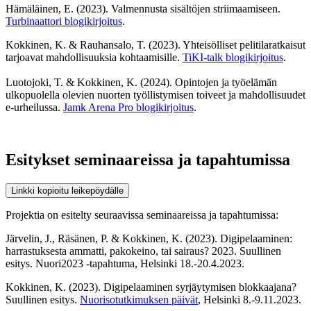
Hämäläinen, E. (2023). Valmennusta sisältöjen striimaamiseen.
Turbinaattori blogikirjoitus
.
Kokkinen, K. & Rauhansalo, T. (2023). Yhteisölliset pelitilaratkaisut
tarjoavat mahdollisuuksia kohtaamisille.
TiKI-talk blogikirjoitus
.
Luotojoki, T. & Kokkinen, K. (2024). Opintojen ja työelämän
ulkopuolella olevien nuorten työllistymisen toiveet ja mahdollisuudet
e-urheilussa.
Jamk Arena Pro blogikirjoitus
.
Esitykset seminaareissa ja tapahtumissa
Linkki kopioitu leikepöydälle
Projektia on esitelty seuraavissa seminaareissa ja tapahtumissa:
Järvelin, J., Räsänen, P. & Kokkinen, K. (2023). Digipelaaminen:
harrastuksesta ammatti, pakokeino, tai sairaus? 2023. Suullinen
esitys. Nuori2023 -tapahtuma, Helsinki 18.-20.4.2023.
Kokkinen, K. (2023). Digipelaaminen syrjäytymisen blokkaajana?
Suullinen esitys.
Nuorisotutkimuksen päivät
, Helsinki 8.-9.11.2023.