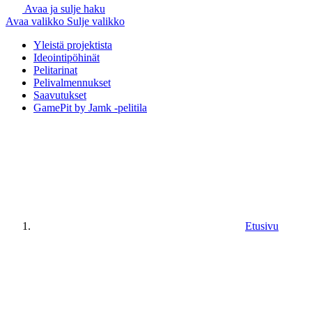
Avaa ja sulje haku
Avaa valikko
Sulje valikko
Yleistä projektista
Ideointipöhinät
Pelitarinat
Pelivalmennukset
Saavutukset
GamePit by Jamk -pelitila
Etusivu