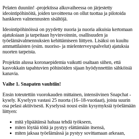
Pelaten duuniin! -projektissa alkuvaiheessa on järjestetty
ideointipöhinöitä, joiden tavoitteena on ollut tuottaa ja pilotoida
hankkeen valmennusten sisältöjä.
Ideointipöhinöissä on pyydetty nuoria ja nuoria aikuisia kertomaan
ajatuksiaan ja tarpeitaan hyvinvoinnin, osallisuuden ja
työelämävalmennuksien kehittämiseen liittyen. Lisäksi on kuultu
ammattilaisten (esim. nuoriso- ja mielenterveyspalvelut) ajatuksia
nuorten tarpeista.
Projektin alussa koronaepidemia vaikutti osaltaan siihen, että
kasvokkain tapahtuvien pöhinöiden sijaan hyödynnettiin sähköisiä
kanavia.
Vaihe 1. Snapaten vauhtiin!
Ensin toteutettiin vuorokauden mittainen, intensiivinen Snapchat -
kysely. Kyselyyn vastasi 25 nuorta (16–18-vuotiaat), joista suurin
osa pelasi aktiivisesti. Kyselyssä nousi esiin kysymyksiä työelämään
liittyen:
mitä ylipäätänsä haluaa tehdä työkseen,
miten löytää töitä ja pystyy elättämään itsensä,
miten jaksaa työelämässä ja pystyy sovittamaan arkeaan,