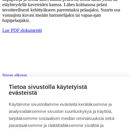
etäyhteydellä kavereiden kanssa. Lähes kolmasosa pelasi
tavoitteellisesti kehittyäkseen paremmaksi pelaajaksi. Suurin osa
vastaajista kuvasi itseään harrastelijaksi tai vapaa-ajan
hupipelaajaksi.
Lue PDF-dokumentti
Sivun alkuun
Tietoa sivustolla käytetyistä
Pelaten duuniin!
evästeistä
Linkki kopioitu leikepöydälle
Käytämme sivustollamme evästeitä kerätäksemme ja
Yleistä projektista
analysoidaksemme sivuston suorituskykyä ja käyttöä,
Ideointipöhinät
tarjotaksemme sosiaalisen median ominaisuuksia sekä
Pelitarinat
parantaaksemme ja räätälöidäksemme sisältöä ja
Pelivalmennukset