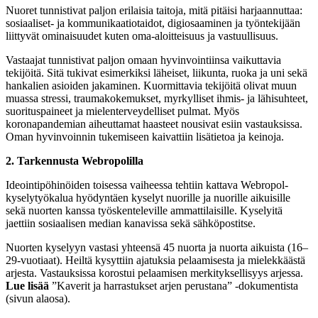
Nuoret tunnistivat paljon erilaisia taitoja, mitä pitäisi harjaannuttaa:
sosiaaliset- ja kommunikaatiotaidot, digiosaaminen ja työntekijään
liittyvät ominaisuudet kuten oma-aloitteisuus ja vastuullisuus.
Vastaajat tunnistivat paljon omaan hyvinvointiinsa vaikuttavia
tekijöitä. Sitä tukivat esimerkiksi läheiset, liikunta, ruoka ja uni sekä
hankalien asioiden jakaminen. Kuormittavia tekijöitä olivat muun
muassa stressi, traumakokemukset, myrkylliset ihmis- ja lähisuhteet,
suorituspaineet ja mielenterveydelliset pulmat. Myös
koronapandemian aiheuttamat haasteet nousivat esiin vastauksissa.
Oman hyvinvoinnin tukemiseen kaivattiin lisätietoa ja keinoja.
2. Tarkennusta Webropolilla
Ideointipöhinöiden toisessa vaiheessa tehtiin kattava Webropol-
kyselytyökalua hyödyntäen kyselyt nuorille ja nuorille aikuisille
sekä nuorten kanssa työskenteleville ammattilaisille. Kyselyitä
jaettiin sosiaalisen median kanavissa sekä sähköpostitse.
Nuorten kyselyyn vastasi yhteensä 45 nuorta ja nuorta aikuista (16–
29-vuotiaat). Heiltä kysyttiin ajatuksia pelaamisesta ja mielekkäästä
arjesta. Vastauksissa korostui pelaamisen merkityksellisyys arjessa.
Lue lisää
”Kaverit ja harrastukset arjen perustana” -dokumentista
(sivun alaosa).