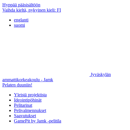
Hyppää pääsisältöön
Vaihda kieltä, nykyinen kieli:
FI
englanti
suomi
Jyväskylän
ammattikorkeakoulu - Jamk
Pelaten duuniin!
Yleistä projektista
Ideointipöhinät
Pelitarinat
Pelivalmennukset
Saavutukset
GamePit by Jamk -pelitila