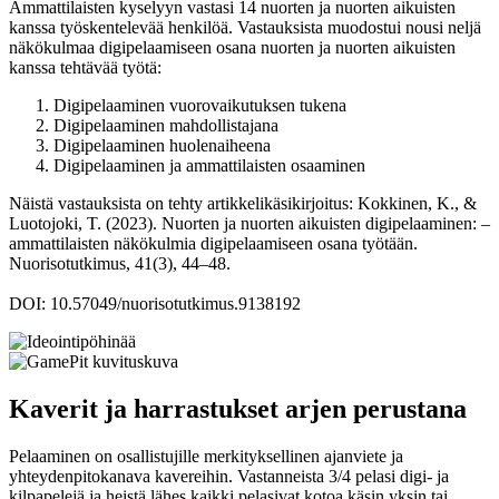
Ammattilaisten kyselyyn vastasi 14 nuorten ja nuorten aikuisten
kanssa työskentelevää henkilöä. Vastauksista muodostui nousi neljä
näkökulmaa digipelaamiseen osana nuorten ja nuorten aikuisten
kanssa tehtävää työtä:
Digipelaaminen vuorovaikutuksen tukena
Digipelaaminen mahdollistajana
Digipelaaminen huolenaiheena
Digipelaaminen ja ammattilaisten osaaminen
Näistä vastauksista on tehty artikkelikäsikirjoitus: Kokkinen, K., &
Luotojoki, T. (2023). Nuorten ja nuorten aikuisten digipelaaminen: –
ammattilaisten näkökulmia digipelaamiseen osana työtään.
Nuorisotutkimus, 41(3), 44–48.
DOI: 10.57049/nuorisotutkimus.9138192
Kaverit ja harrastukset arjen perustana
Pelaaminen on osallistujille merkityksellinen ajanviete ja
yhteydenpitokanava kavereihin. Vastanneista 3/4 pelasi digi- ja
kilpapelejä ja heistä lähes kaikki pelasivat kotoa käsin yksin tai