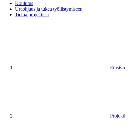
Koulutus
Uraohjaus ja tukea työllistymiseen
Tietoa projektista
Etusivu
Projekti