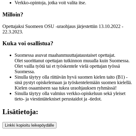
Verkko-opintoja, jotka voit valita itse.
Milloin?
Opettajaksi Suomeen OSU -uraohjaus järjestettiin 13.10.2022 -
22.3.2023.
Kuka voi osallistua?
Suomessa asuvat maahanmuuttajataustaiset opettajat.
Olet suorittanut opettajan tutkinnon muualla kuin Suomessa.
Olet vailla työtä tai et työskentele vielä opettajan työssä
Suomessa.
Sinulla täytyy olla riittävän hyvä suomen kielen taito (B1) -
sinä pystyt opiskelemaan ja työskentelemään suomen kielellä.
Kielen osaamiseen saa tukea uraohjauksen ryhmässä!
Sinulla täytyy olla valmius verkko-opiskeluun sekä yleiset
tieto‐ ja viestintätekniset perustaidot ja ‐tiedot.
Lisätietoja:
Linkki kopioitu leikepöydälle