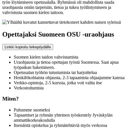
työn löytämiseen opetusalalla. Ryhmässä oli mahdollista saada
uraohjausta omiin tarpeisiin, tietoa ja tukea työllistymiseen ja
vahvistusta suomen kielen taitoon.
Opettajaksi Suomeen OSU -uraohjaus
Linkki kopioitu leikepöydälle
Suomen kielen taidon vahvistamista
Uraohjausta ja tietoa opettajan työstä Suomessa. Saat apua
työpaikan hakemiseen.
Opetusalan työhön tutustumista tai harjoittelua
Henkilökohtaista ohjausta, 2-3 tapaamista ohjaajamme kanssa
Verkko-opintoja, 2-5 kurssia, jotka voit valita itse
Verkostoitumista
Miten?
Puhumme suomeksi
Tapaamiset ja ryhmän yhteinen työskentely Jyväskylän
ammattikorkeakoululla
Itsenäistä opiskelua ja ryhmätehtäviä myös verkossa