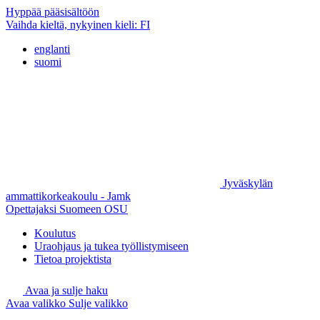
Hyppää pääsisältöön
Vaihda kieltä, nykyinen kieli:
FI
englanti
suomi
Jyväskylän
ammattikorkeakoulu - Jamk
Opettajaksi Suomeen OSU
Koulutus
Uraohjaus ja tukea työllistymiseen
Tietoa projektista
Avaa ja sulje haku
Avaa valikko
Sulje valikko