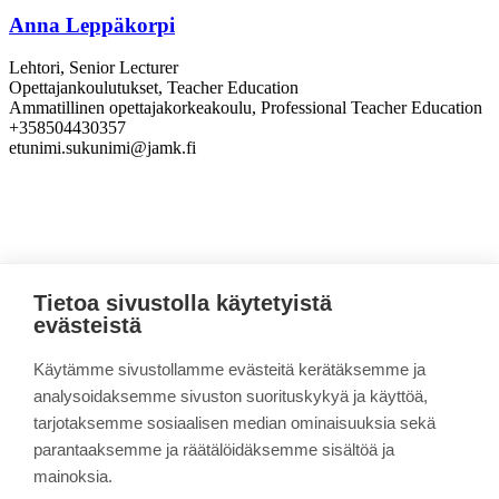
Anna Leppäkorpi
Lehtori, Senior Lecturer
Opettajankoulutukset, Teacher Education
Ammatillinen opettajakorkeakoulu, Professional Teacher Education
+358504430357
etunimi.sukunimi@jamk.fi
Tietoa sivustolla käytetyistä
Sivun alkuun
evästeistä
Opettajaksi Suomeen OSU
Käytämme sivustollamme evästeitä kerätäksemme ja
analysoidaksemme sivuston suorituskykyä ja käyttöä,
Linkki kopioitu leikepöydälle
tarjotaksemme sosiaalisen median ominaisuuksia sekä
parantaaksemme ja räätälöidäksemme sisältöä ja
Koulutus
Uraohjaus ja tukea työllistymiseen
mainoksia.
Tietoa projektista