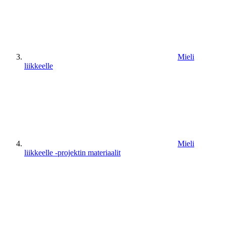
Mieli
liikkeelle
Mieli
liikkeelle -projektin materiaalit