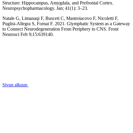
Structure: Hippocampus, Amygdala, and Prefrontal Cortex.
Neuropsychopharmacology. Jan; 41(1): 3–23.
Natale G, Limanaqi F, Busceti C, Mastroiacovo F, Nicoletti F,
Puglisi-Allegra S, Fornai F. 2021. Glymphatic System as a Gateway
to Connect Neurodegeneration From Periphery to CNS. Front
Neurosci Feb 9;15:639140.
Sivun alkuun