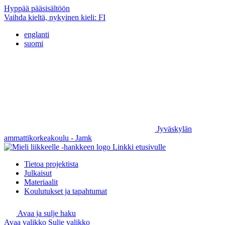
Hyppää pääsisältöön
Vaihda kieltä, nykyinen kieli:
FI
englanti
suomi
Jyväskylän
ammattikorkeakoulu - Jamk
Linkki etusivulle
Tietoa projektista
Julkaisut
Materiaalit
Koulutukset ja tapahtumat
Avaa ja sulje haku
Avaa valikko
Sulje valikko