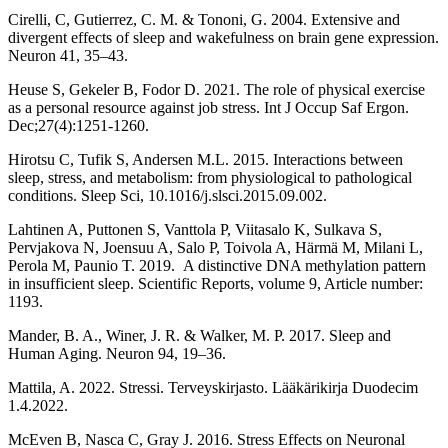
Cirelli, C, Gutierrez, C. M. & Tononi, G. 2004. Extensive and
divergent effects of sleep and wakefulness on brain gene expression.
Neuron 41, 35–43.
Heuse S, Gekeler B, Fodor D. 2021. The role of physical exercise
as a personal resource against job stress. Int J Occup Saf Ergon.
Dec;27(4):1251-1260.
Hirotsu C, Tufik S, Andersen M.L. 2015. Interactions between
sleep, stress, and metabolism: from physiological to pathological
conditions. Sleep Sci, 10.1016/j.slsci.2015.09.002.
Lahtinen A, Puttonen S, Vanttola P, Viitasalo K, Sulkava S,
Pervjakova N, Joensuu A, Salo P, Toivola A, Härmä M, Milani L,
Perola M, Paunio T. 2019. A distinctive DNA methylation pattern
in insufficient sleep. Scientific Reports, volume 9, Article number:
1193.
Mander, B. A., Winer, J. R. & Walker, M. P. 2017. Sleep and
Human Aging. Neuron 94, 19–36.
Mattila, A. 2022. Stressi. Terveyskirjasto. Lääkärikirja Duodecim
1.4.2022.
McEven B, Nasca C, Gray J. 2016. Stress Effects on Neuronal