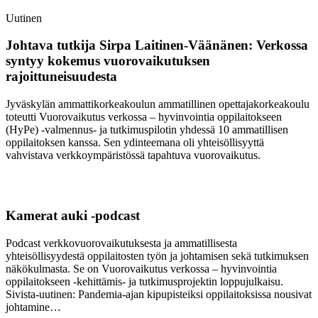
Uutinen
Johtava tutkija Sirpa Laitinen-Väänänen: Verkossa
syntyy kokemus vuorovaikutuksen
rajoittuneisuudesta
Jyväskylän ammattikorkeakoulun ammatillinen opettajakorkeakoulu
toteutti Vuorovaikutus verkossa – hyvinvointia oppilaitokseen
(HyPe) -valmennus- ja tutkimuspilotin yhdessä 10 ammatillisen
oppilaitoksen kanssa. Sen ydinteemana oli yhteisöllisyyttä
vahvistava verkkoympäristössä tapahtuva vuorovaikutus.
Kamerat auki -podcast
Podcast verkkovuorovaikutuksesta ja ammatillisesta
yhteisöllisyydestä oppilaitosten työn ja johtamisen sekä tutkimuksen
näkökulmasta. Se on Vuorovaikutus verkossa – hyvinvointia
oppilaitokseen -kehittämis- ja tutkimusprojektin loppujulkaisu.
Sivista-uutinen: Pandemia-ajan kipupisteiksi oppilaitoksissa nousivat
johtamine…