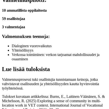
Valmennuspilotti:
10 ammatillista oppilaitosta
59 osallistujaa
3 valmentajaa
Valmennuksen teemoja:
Dialoginen vuorovaikutus​
Yhteisöllisyys​
Verkossa toimiminen: verkon tarjoamat mahdollisuudet ja
osaaminen​
Lue lisää tuloksista
Valmennusprosessi tuki osallistujia tunnistamaan keinoja, jotka
vahvistavat osallisuuden ja yhteisöllisyyden kautta hyvinvointia
työyhteisössä.
Tulokset kuvataan artikkelissa: Burns, E., Laitinen-Väänänen, S. &
Michelsson, R. (2025) Exploring a sense of community in multi-
location work in VET context. International Journal of Vocational