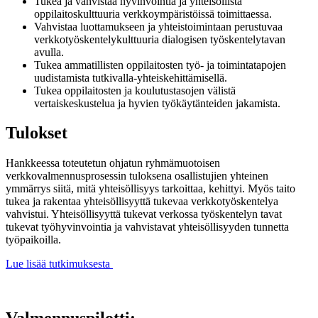
Tukea ja vahvistaa hyvinvointia ja yhteisöllistä
oppilaitoskulttuuria verkkoympäristöissä toimittaessa.
Vahvistaa luottamukseen ja yhteistoimintaan perustuvaa
verkkotyöskentelykulttuuria dialogisen työskentelytavan
avulla.
Tukea ammatillisten oppilaitosten työ- ja toimintatapojen
uudistamista tutkivalla-yhteiskehittämisellä.
Tukea oppilaitosten ja koulutustasojen välistä
vertaiskeskustelua ja hyvien työkäytänteiden jakamista.
Tulokset
Hankkeessa toteutetun ohjatun ryhmämuotoisen
verkkovalmennusprosessin tuloksena osallistujien yhteinen
ymmärrys siitä, mitä yhteisöllisyys tarkoittaa, kehittyi. Myös taito
tukea ja rakentaa yhteisöllisyyttä tukevaa verkkotyöskentelya
vahvistui. Yhteisöllisyyttä tukevat verkossa työskentelyn tavat
tukevat työhyvinvointia ja vahvistavat yhteisöllisyyden tunnetta
työpaikoilla.
Lue lisää tutkimuksesta