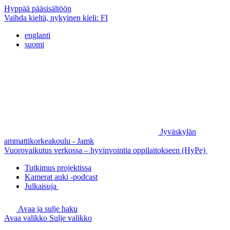
Hyppää pääsisältöön
Vaihda kieltä, nykyinen kieli:
FI
englanti
suomi
Jyväskylän
ammattikorkeakoulu - Jamk
Vuorovaikutus verkossa – hyvinvointia oppilaitokseen (HyPe)
Tutkimus projektissa
Kamerat auki -podcast
Julkaisuja
Avaa ja sulje haku
Avaa valikko
Sulje valikko