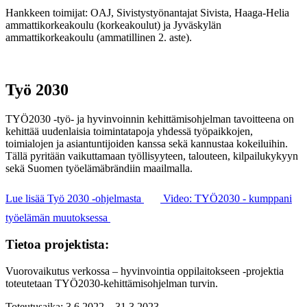
Hankkeen toimijat: OAJ, Sivistystyönantajat Sivista, Haaga-Helia
ammattikorkeakoulu (korkeakoulut) ja Jyväskylän
ammattikorkeakoulu (ammatillinen 2. aste).
Työ 2030
TYÖ2030 -työ- ja hyvinvoinnin kehittämisohjelman tavoitteena on
kehittää uudenlaisia toimintatapoja yhdessä työpaikkojen,
toimialojen ja asiantuntijoiden kanssa sekä kannustaa kokeiluihin.
Tällä pyritään vaikuttamaan työllisyyteen, talouteen, kilpailukykyyn
sekä Suomen työelämäbrändiin maailmalla.
Lue lisää Työ 2030 -ohjelmasta
Video: TYÖ2030 - kumppani
työelämän muutoksessa
Tietoa projektista:
Vuorovaikutus verkossa – hyvinvointia oppilaitokseen -projektia
toteutetaan TYÖ2030-kehittämisohjelman turvin.
Toteutusaika: 3.6.2022 – 31.3.2023