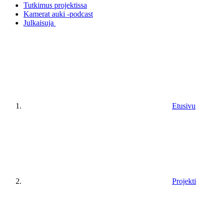
Tutkimus projektissa
Kamerat auki -podcast
Julkaisuja
Etusivu
Projekti