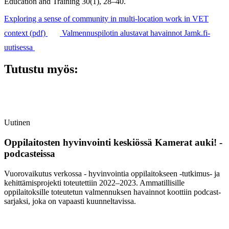
Education and Training 30(1), 28–40.
Exploring a sense of community in multi-location work in VET
context (pdf)
Valmennuspilotin alustavat havainnot Jamk.fi-
uutisessa
Tutustu myös:
Uutinen
Oppilaitosten hyvinvointi keskiössä Kamerat auki! -
podcasteissa
Vuorovaikutus verkossa - hyvinvointia oppilaitokseen -tutkimus- ja
kehittämisprojekti toteutettiin 2022–2023. Ammatillisille
oppilaitoksille toteutetun valmennuksen havainnot koottiin podcast-
sarjaksi, joka on vapaasti kuunneltavissa.