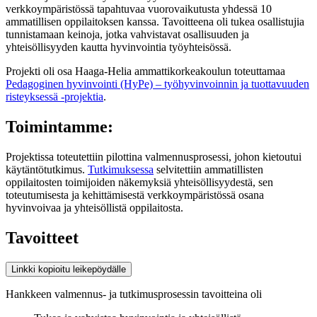
verkkoympäristössä tapahtuvaa vuorovaikutusta yhdessä 10
ammatillisen oppilaitoksen kanssa. Tavoitteena oli tukea osallistujia
tunnistamaan keinoja, jotka vahvistavat osallisuuden ja
yhteisöllisyyden kautta hyvinvointia työyhteisössä.
Projekti oli osa Haaga-Helia ammattikorkeakoulun toteuttamaa
Pedagoginen hyvinvointi (HyPe) – työhyvinvoinnin ja tuottavuuden
risteyksessä -projektia
.
Toimintamme:
Projektissa toteutettiin pilottina valmennusprosessi, johon kietoutui
käytäntötutkimus.
Tutkimuksessa
selvitettiin ammatillisten
oppilaitosten toimijoiden näkemyksiä yhteisöllisyydestä, sen
toteutumisesta ja kehittämisestä verkkoympäristössä osana
hyvinvoivaa ja yhteisöllistä oppilaitosta.
Tavoitteet
Linkki kopioitu leikepöydälle
Hankkeen valmennus- ja tutkimusprosessin tavoitteina oli