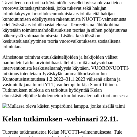
Tavoitteena on tuottaa käytäntöön sovellettavissa olevaa tietoa
vuorovaikutuskäytännöistä, jotka tukevat sekä hakijan
toimintakyvyn tarkoituksenmukaista arviointia että hakijan
kuntoutumisen edellytysten rakentumista NUOTTI-valmennusta
edeltävässä arviointihaastattelussa. Teoreettisina lähtökohtina
käytetään toimintamahdollisuuksien teoriaa ja siihen pohjautuvaa
näkemystä voimaantumisesta. Lisäksi keskiössä on
keskusteluanalyyttinen teoria vuorovaikutuksesta sosiaalisena
toimintana.
Aineistona toimivat etuuskäsittelijöiden ja hakijoiden väliset
nauhoitetut aidot arviointihaastattelut ja niitä analysoidaan
interventionista keskusteluanalyysia käyttäen. VUORONUOTTI-
tutkimus toteutetaan Jyväskylän ammattikorkeakoulun
Kuntoutusinstituutissa 1.2.2022–31.1.2023 välisenä aikana ja
vastuututkijana toimii YTT, vanhempi tutkija Sanni Tiitinen.
Tutkimuksen tuloksia on tarkoitus hyödyntää Kelan
etuuskäsittelijöille kohdennetun koulutusmateriaalin tuottamisessa.
Kelan tutkimuksen -webinaari 22.11.
Tuoretta tutkimustietoa Kelan NUOTTI-valmennuksesta. Tule