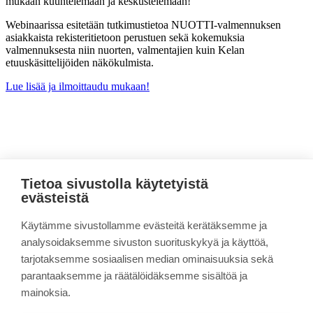
mukaan kuuntelemaan ja keskustelemaan!
Webinaarissa esitetään tutkimustietoa NUOTTI-valmennuksen
asiakkaista rekisteritietoon perustuen sekä kokemuksia
valmennuksesta niin nuorten, valmentajien kuin Kelan
etuuskäsittelijöiden näkökulmista.
Lue lisää ja ilmoittaudu mukaan!
Tietoa sivustolla käytetyistä
Sivun alkuun
evästeistä
VUORONUOTTI
Käytämme sivustollamme evästeitä kerätäksemme ja
analysoidaksemme sivuston suorituskykyä ja käyttöä,
Linkki kopioitu leikepöydälle
tarjotaksemme sosiaalisen median ominaisuuksia sekä
parantaaksemme ja räätälöidäksemme sisältöä ja
Tietoa projektista
Materiaalipankki
mainoksia.
Yhteystiedot