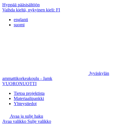
Hyppää pääsisältöön
Vaihda kieltä, nykyinen kieli:
FI
englanti
suomi
Jyväskylän
ammattikorkeakoulu - Jamk
VUORONUOTTI
Tietoa projektista
Materiaalipankki
Yhteystiedot
Avaa ja sulje haku
Avaa valikko
Sulje valikko