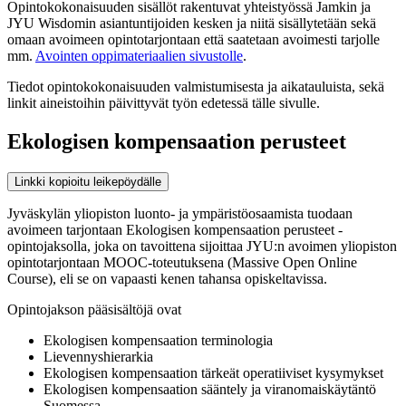
Opintokokonaisuuden sisällöt rakentuvat yhteistyössä Jamkin ja
JYU Wisdomin asiantuntijoiden kesken ja niitä sisällytetään sekä
omaan avoimeen opintotarjontaan että saatetaan avoimesti tarjolle
mm.
Avointen oppimateriaalien sivustolle
.
Tiedot opintokokonaisuuden valmistumisesta ja aikatauluista, sekä
linkit aineistoihin päivittyvät työn edetessä tälle sivulle.
Ekologisen kompensaation perusteet
Linkki kopioitu leikepöydälle
Jyväskylän yliopiston luonto- ja ympäristöosaamista tuodaan
avoimeen tarjontaan Ekologisen kompensaation perusteet -
opintojaksolla, joka on tavoittena sijoittaa JYU:n avoimen yliopiston
opintotarjontaan MOOC-toteutuksena (Massive Open Online
Course), eli se on vapaasti kenen tahansa opiskeltavissa.
Opintojakson pääsisältöjä ovat
Ekologisen kompensaation terminologia
Lievennyshierarkia
Ekologisen kompensaation tärkeät operatiiviset kysymykset
Ekologisen kompensaation sääntely ja viranomaiskäytäntö
Suomessa