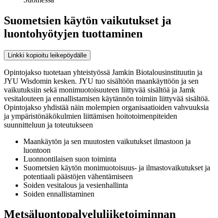
Suometsien käytön vaikutukset ja
luontohyötyjen tuottaminen
Linkki kopioitu leikepöydälle
Opintojakso tuotetaan yhteistyössä Jamkin Biotalousinstituutin ja
JYU Wisdomin kesken. JYU tuo sisältöön maankäyttöön ja sen
vaikutuksiin sekä monimuotoisuuteen liittyvää sisältöä ja Jamk
vesitalouteen ja ennallistamisen käytännön toimiin liittyvää sisältöä.
Opintojakso yhdistää näin molempien organisaatioiden vahvuuksia
ja ympäristönäkökulmien liittämisen hoitotoimenpiteiden
suunnitteluun ja toteutukseen
Maankäytön ja sen muutosten vaikutukset ilmastoon ja
luontoon
Luonnontilaisen suon toiminta
Suometsien käytön monimuotoisuus- ja ilmastovaikutukset ja
potentiaali päästöjen vähentämiseen
Soiden vesitalous ja vesienhallinta
Soiden ennallistaminen
Metsäluontopalveluliiketoiminnan