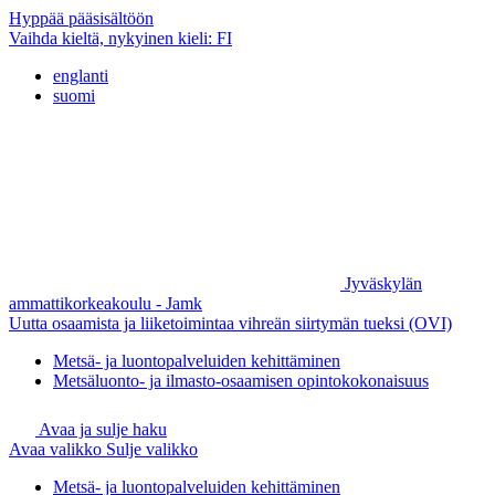
Hyppää pääsisältöön
Vaihda kieltä, nykyinen kieli:
FI
englanti
suomi
Jyväskylän
ammattikorkeakoulu - Jamk
Uutta osaamista ja liiketoimintaa vihreän siirtymän tueksi (OVI)
Metsä- ja luontopalveluiden kehittäminen
Metsäluonto- ja ilmasto-osaamisen opintokokonaisuus
Avaa ja sulje haku
Avaa valikko
Sulje valikko
Metsä- ja luontopalveluiden kehittäminen