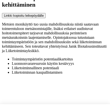
kehittäminen
Linkki kopioitu leikepöydälle
Metsien monikäyttö tuo uusia mahdollisuuksia niistä saatavaan
toimeentuloon metsänomistajille, lisäksi erilaiset uudistuvat
hoitotoimenpiteet tarjoavat mahdollisuuksia perinteisen
metsäurakoinnin laajentamiselle. Opintojaksossa tutustutaan
toimintaympäristöön ja sen mahdollisuuksiin sekä liiketoiminnan
kehittämiseen. Sen toteuttavat yhteistyössä Jamk Biotalousinstituutti
ja Liiketoimintayksikkö.
Toimintaympäristön potentiaalikartoitus
Luonnonvararesurssin käytön kestävyys
Liiketoiminnallinen potentiaali
Liiketoiminnan kaupallistaminen