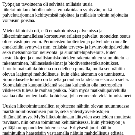
Työpajan tavoitteena oli selvittää millaisia uusia
liiketoimintamahdollisuuksia ennakoidaan syntyvän, mikä
palvelutarjonnan kehittymistä rajoittaa ja millaisin toimin rajoitteita
voitaisiin poistaa.
Mielenkiintoista oli, että ennakoiduissa palveluissa ja
liiketoimintamalleissa korostuivat erilaiset palvelut, tuotteiden osuus
oli selvästi pienempi. Perinteisten tuotteiden ja palveluden rinnalle
ennakoitiin syntyvän mm. erilaisia terveys- ja hyvinvointipalveluita
sekä metsänhoidon neuvonta- ja suunnittelupalveluita, kuten
kosteikkojen ja ennallistamiskohteiden rakentaminen suunnittelu ja
rakentaminen, hiilitaselaskelmat ja biodiversiteettikartoitukset.
Luonto matkailukohteena on edelleen pinnalla, mutta sen nähtiin
olevan laajempi mahdollisuus, kuin ehkä aiemmin on tunnistettu.
Suomalaiselle luonto on lähellä ja rauhaa lähdetään etsimään sieltä.
Suomalainen kaupunkielämä saattaa kuitenkin olla metropolien
vilskeestä tulevalle rauhan paikka. Näin myös matkailupalveluilla
saattaa olla pontentiaalia kohteissa, joita emme ole vielä tunnistaneet.
Uusien liiketoimintamallien rajoitteena nähtiin olevan muunmuassa
markkinointiosaamisen puute, sekä yhteistyöverkostojen
riittämättömyys. Myös liiketoimintaan liittyvien asenteiden muutosta
tarvitaan, niin oman toiminnan kehittämisessä, kuin yhteistyön ja
yrittäjäkumppaneiden tukemisessa. Erityisesti juuri näihin
mainittuihin haasteisiin vastaamalla nähtiin mahdollisuus edistää