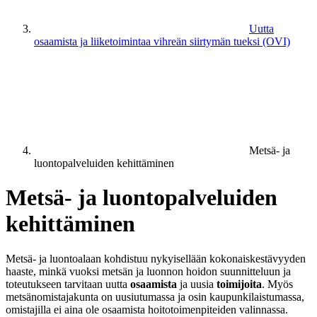
Uutta
osaamista ja liiketoimintaa vihreän siirtymän tueksi (OVI)
Metsä- ja
luontopalveluiden kehittäminen
Metsä- ja luontopalveluiden
kehittäminen
Metsä- ja luontoalaan kohdistuu nykyisellään kokonaiskestävyyden
haaste, minkä vuoksi metsän ja luonnon hoidon suunnitteluun ja
toteutukseen tarvitaan uutta
osaamista
ja uusia
toimijoita
. Myös
metsänomistajakunta on uusiutumassa ja osin kaupunkilaistumassa,
omistajilla ei aina ole osaamista hoitotoimenpiteiden valinnassa.