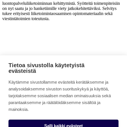
luontopalveluliiketoiminnan kehittymistä. Syötteitä toimenpiteisiin
on nyt saatu ja jo hanketiimille viety jatkokehitettäviksi. Selvitys
tukee erityisesti liiketoimintaosaamisen opintomateriaalin sekä
viestintätoimien toteutusta.
Tietoa sivustolla käytetyistä
Sivun alkuun
evästeistä
Uutta osaamista ja liiketoimintaa vihreän
Käytämme sivustollamme evästeitä kerätäksemme ja
siirtymän tueksi (OVI)
analysoidaksemme sivuston suorituskykyä ja käyttöä,
tarjotaksemme sosiaalisen median ominaisuuksia sekä
Linkki kopioitu leikepöydälle
parantaaksemme ja räätälöidäksemme sisältöä ja
Metsä- ja luontopalveluiden kehittäminen
mainoksia.
Metsäluonto- ja ilmasto-osaamisen opintokokonaisuus
Evästeasetukset
Salli kaikki evästeet