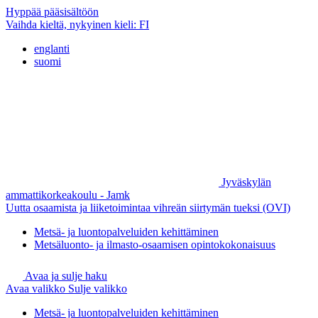
Hyppää pääsisältöön
Vaihda kieltä, nykyinen kieli:
FI
englanti
suomi
Jyväskylän
ammattikorkeakoulu - Jamk
Uutta osaamista ja liiketoimintaa vihreän siirtymän tueksi (OVI)
Metsä- ja luontopalveluiden kehittäminen
Metsäluonto- ja ilmasto-osaamisen opintokokonaisuus
Avaa ja sulje haku
Avaa valikko
Sulje valikko
Metsä- ja luontopalveluiden kehittäminen