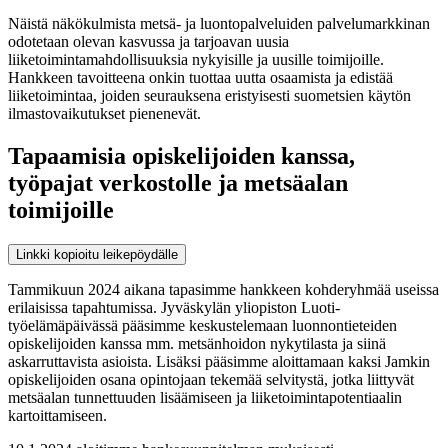
Näistä näkökulmista metsä- ja luontopalveluiden palvelumarkkinan
odotetaan olevan kasvussa ja tarjoavan uusia
liiketoimintamahdollisuuksia nykyisille ja uusille toimijoille.
Hankkeen tavoitteena onkin tuottaa uutta osaamista ja edistää
liiketoimintaa, joiden seurauksena eristyisesti suometsien käytön
ilmastovaikutukset pienenevät.
Tapaamisia opiskelijoiden kanssa,
työpajat verkostolle ja metsäalan
toimijoille
Linkki kopioitu leikepöydälle
Tammikuun 2024 aikana tapasimme hankkeen kohderyhmää useissa
erilaisissa tapahtumissa. Jyväskylän yliopiston Luoti-
työelämäpäivässä pääsimme keskustelemaan luonnontieteiden
opiskelijoiden kanssa mm. metsänhoidon nykytilasta ja siinä
askarruttavista asioista. Lisäksi pääsimme aloittamaan kaksi Jamkin
opiskelijoiden osana opintojaan tekemää selvitystä, jotka liittyvät
metsäalan tunnettuuden lisäämiseen ja liiketoimintapotentiaalin
kartoittamiseen.