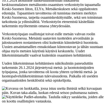
10.1.2024 aloitimme hankesuunnitelman mukaisesti
keskisuomalaisen metsäluonto-osaamisen verkostotyön tapaamalla
Keski-Suomen liiton, ELYn, Metsäkeskuksen sekä oppilaitosten
edustajia. Tapaamisen tavoitteena oli tunnistaa metsien merkitys
Keski-Suomessa, tarpeita osaamiskeskittymälle, sekä sen toiminnan
tarkoitusta ja ydinsisältöä. Verkostotyön etenemistä käsitellään
tarkemmin myöhemmin omassa yhteydessään.
Verkostotyöpajan osallistujat toivat esille metsän vahvan roolin
Keski-Suomessa. Metsästä saatavien tuotteiden arvonlisään ja
jalostusasteen nostamiseen olisi kuitenkin kiinnitettävä huomiota.
Uusien ansaintamallien ennakoidaan kiinnostavan ja tähän suuntaan
ohjaa myös metsien käytöstä käytävä keskustelu. Uudet
liiketoimintamallit vaativat kuitenkin osaamisen kehittämistä.
Uuden liiketoiminnan kehittämisen näkökulmiin paneuduttiin
tarkemmin 26.1.2024 järjestetyssä metsä- ja luontotoimijoiden
työpajassa, jonka tavoitteena oli koota yhteen syötteitä metsä- ja
luontopalveluliiketoiminnan tulevaisuudesta. Paikalla oli useiden
organisaatioiden henkilöstöä sekä opiskelijoita.