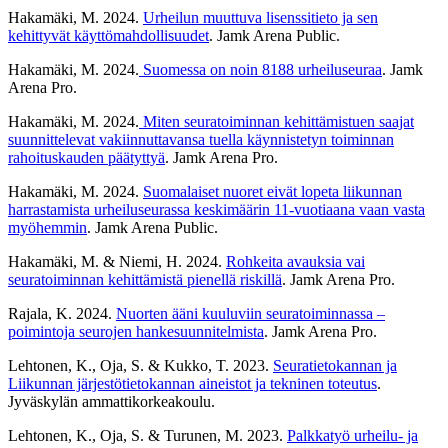
Hakamäki, M. 2024.
Urheilun muuttuva lisenssitieto ja sen
kehittyvät käyttömahdollisuudet
. Jamk Arena Public.
Hakamäki, M. 2024.
Suomessa on noin 8188 urheiluseuraa
. Jamk
Arena Pro.
Hakamäki, M. 2024.
Miten seuratoiminnan kehittämistuen saajat
suunnittelevat vakiinnuttavansa tuella käynnistetyn toiminnan
rahoituskauden päätyttyä
. Jamk Arena Pro.
Hakamäki, M. 2024.
Suomalaiset nuoret eivät lopeta liikunnan
harrastamista urheiluseurassa keskimäärin 11-vuotiaana vaan vasta
myöhemmin
. Jamk Arena Public.
Hakamäki, M. & Niemi, H. 2024.
Rohkeita avauksia vai
seuratoiminnan kehittämistä pienellä riskillä
. Jamk Arena Pro.
Rajala, K. 2024.
Nuorten ääni kuuluviin seuratoiminnassa –
poimintoja seurojen hankesuunnitelmista
. Jamk Arena Pro.
Lehtonen, K., Oja, S. & Kukko, T. 2023.
Seuratietokannan ja
Liikunnan järjestötietokannan aineistot ja tekninen toteutus
.
Jyväskylän ammattikorkeakoulu.
Lehtonen, K., Oja, S. & Turunen, M. 2023.
Palkkatyö urheilu- ja