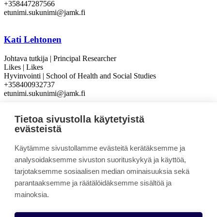
+358447287566
etunimi.sukunimi@jamk.fi
Kati Lehtonen
Johtava tutkija | Principal Researcher
Likes | Likes
Hyvinvointi | School of Health and Social Studies
+358400932737
etunimi.sukunimi@jamk.fi
Tietoa sivustolla käytetyistä
evästeistä
Käytämme sivustollamme evästeitä kerätäksemme ja
analysoidaksemme sivuston suorituskykyä ja käyttöä,
Sivun alkuun
tarjotaksemme sosiaalisen median ominaisuuksia sekä
parantaaksemme ja räätälöidäksemme sisältöä ja
Seuratietokanta
mainoksia.
Linkki kopioitu leikepöydälle