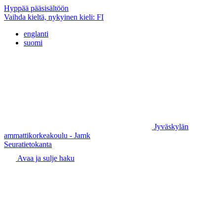
Hyppää pääsisältöön
Vaihda kieltä, nykyinen kieli:
FI
englanti
suomi
Jyväskylän
ammattikorkeakoulu - Jamk
Seuratietokanta
Avaa ja sulje haku