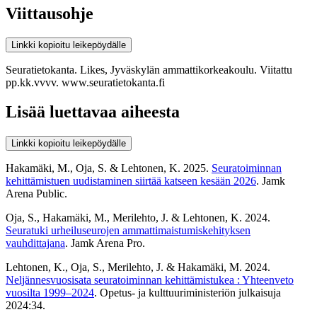
Viittausohje
Linkki kopioitu leikepöydälle
Seuratietokanta. Likes, Jyväskylän ammattikorkeakoulu. Viitattu
pp.kk.vvvv. www.seuratietokanta.fi
Lisää luettavaa aiheesta
Linkki kopioitu leikepöydälle
Hakamäki, M., Oja, S. & Lehtonen, K. 2025.
Seuratoiminnan
kehittämistuen uudistaminen siirtää katseen kesään 2026
. Jamk
Arena Public.
Oja, S., Hakamäki, M., Merilehto, J. & Lehtonen, K. 2024.
Seuratuki urheiluseurojen ammattimaistumiskehityksen
vauhdittajana
. Jamk Arena Pro.
Lehtonen, K., Oja, S., Merilehto, J. & Hakamäki, M. 2024.
Neljännesvuosisata seuratoiminnan kehittämistukea : Yhteenveto
vuosilta 1999–2024
. Opetus- ja kulttuuriministeriön julkaisuja
2024:34.