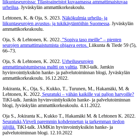
liikuntaseuroissa: Tilastoaineistot kuvaamassa ammattimaistuvaa
urheilua
. Jyväskylän ammattikorkeakoulu.
Lehtonen, K. & Oja, S. 2023.
Näkökulmia urheilu- ja
liikuntaseurojen avustus- ja tukikäytäntöihin Suomessa
. Jyväskylän
ammattikorkeakoulu.
Oja, S. & Lehtonen, K. 2022.
”Sopiva taso meille” – pienten
seurojen ammattimaistumista ohjaava eetos.
Liikunta & Tiede 59 (5),
66–73.
Oja, S. & Lehtonen, K. 2022.
Urheiluseurojen
ammattimaistumisessa maltti on valttia
. TiKI-talk. Jamkin
hyvinvointiyksikön hanke- ja palvelutoiminnan blogi, Jyväskylän
ammattikorkeakoulu. 16.12.2022.
Jokiranta, K., Oja, S., Kukko, T., Turunen, M., Hakamäki, M. &
Lehtonen, K. 2022.
Seuratuki – vähän kaikille vai paljon harvoille?
TiKI-talk. Jamkin hyvinvointiyksikön hanke- ja palvelutoiminnan
blogi, Jyväskylän ammattikorkeakoulu. 4.11.2022.
Oja S., Jokiranta K., Kukko T., Hakamäki M. & Lehtonen K. 2022.
Seuratuki-Virveli paremmin kohdennetun ja tarkemman tiedon
jäljillä.
TiKI-talk. JAMKin hyvinvointiyksikön hanke- ja
palvelutoiminnan blogi. 12.10.2022