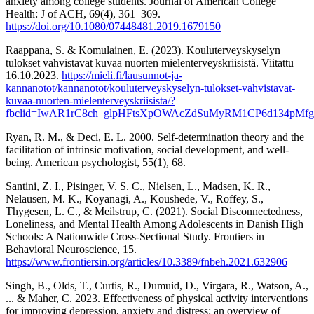
anxiety among college students. Journal of American College
Health: J of ACH, 69(4), 361–369.
https://doi.org/10.1080/07448481.2019.1679150
Raappana, S. & Komulainen, E. (2023). Kouluterveyskyselyn
tulokset vahvistavat kuvaa nuorten mielenterveyskriisistä. Viitattu
16.10.2023.
https://mieli.fi/lausunnot-ja-
kannanotot/kannanotot/kouluterveyskyselyn-tulokset-vahvistavat-
kuvaa-nuorten-mielenterveyskriisista/?
fbclid=IwAR1rC8ch_glpHFtsXpOWAcZdSuMyRM1CP6d134pMf
Ryan, R. M., & Deci, E. L. 2000. Self-determination theory and the
facilitation of intrinsic motivation, social development, and well-
being. American psychologist, 55(1), 68.
Santini, Z. I., Pisinger, V. S. C., Nielsen, L., Madsen, K. R.,
Nelausen, M. K., Koyanagi, A., Koushede, V., Roffey, S.,
Thygesen, L. C., & Meilstrup, C. (2021). Social Disconnectedness,
Loneliness, and Mental Health Among Adolescents in Danish High
Schools: A Nationwide Cross-Sectional Study. Frontiers in
Behavioral Neuroscience, 15.
https://www.frontiersin.org/articles/10.3389/fnbeh.2021.632906
Singh, B., Olds, T., Curtis, R., Dumuid, D., Virgara, R., Watson, A.,
... & Maher, C. 2023. Effectiveness of physical activity interventions
for improving depression, anxiety and distress: an overview of