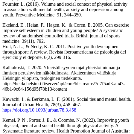
Fournier, L. (2016). Volume and social context of physical activity
in association with mental health, anxiety and depression among
youth. Preventive Medicine, 91, 344–350.
Ekeland, E., Heian, F., Hagen, K., & Coren, E. 2005. Can exercise
improve self esteem in children and young people? A systematic
review of randomised controlled trials. British journal of sports
medicine, 39(11), 792.
Holt, N. L., & Neely, K. C. 2011. Positive youth development
through sport: A review. Revista iberoamericana de psicología del
ejercicio y el deporte, 6(2), 299-316.
Kalliokoski, T. 2020. Yhteisöllisyyden rajat yhteistoiminnan ja
ihmisen perushyvien näkökulmasta. Akateeminen väitöskirja.
Helsingin yliopisto, teologinen tiedekunta.
https://helda.helsinki.fi/server/api/core/bitstreams/7d7f5ad3-ab43-
46b1-9c64-156d95f78b13/content
Kawachi, I., & Berkman, L. F. (2001). Social ties and mental health.
Journal of Urban Health, 78(3), 458–467.
https://doi.org/10.1093/jurban/78.3.458
Kemel, P. N., Porter, J. E., & Coombs, N. (2022). Improving youth
physical, mental and social health through physical activity: A
Systematic literature review. Health Promotion Journal of Australia :