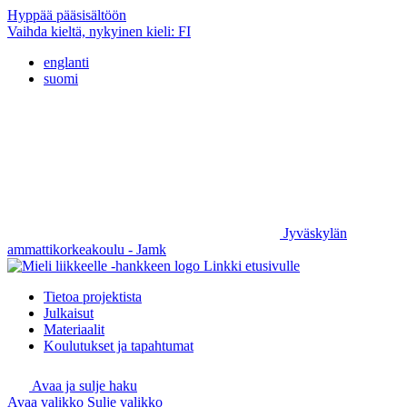
Hyppää pääsisältöön
Vaihda kieltä, nykyinen kieli:
FI
englanti
suomi
Jyväskylän
ammattikorkeakoulu - Jamk
Linkki etusivulle
Tietoa projektista
Julkaisut
Materiaalit
Koulutukset ja tapahtumat
Avaa ja sulje haku
Avaa valikko
Sulje valikko