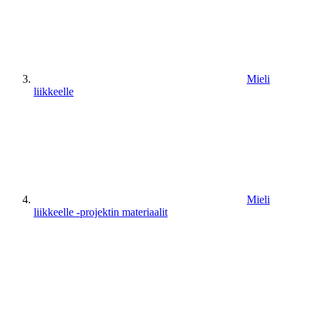
Mieli
liikkeelle
Mieli
liikkeelle -projektin materiaalit