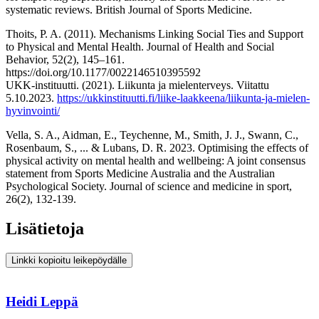
systematic reviews. British Journal of Sports Medicine.
Thoits, P. A. (2011). Mechanisms Linking Social Ties and Support
to Physical and Mental Health. Journal of Health and Social
Behavior, 52(2), 145–161.
https://doi.org/10.1177/0022146510395592
UKK-instituutti. (2021). Liikunta ja mielenterveys. Viitattu
5.10.2023.
https://ukkinstituutti.fi/liike-laakkeena/liikunta-ja-mielen-
hyvinvointi/
Vella, S. A., Aidman, E., Teychenne, M., Smith, J. J., Swann, C.,
Rosenbaum, S., ... & Lubans, D. R. 2023. Optimising the effects of
physical activity on mental health and wellbeing: A joint consensus
statement from Sports Medicine Australia and the Australian
Psychological Society. Journal of science and medicine in sport,
26(2), 132-139.
Lisätietoja
Linkki kopioitu leikepöydälle
Heidi Leppä