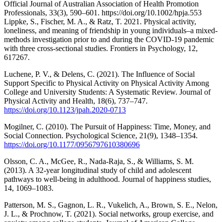
Official Journal of Australian Association of Health Promotion
Professionals, 33(3), 590–601. https://doi.org/10.1002/hpja.553
Lippke, S., Fischer, M. A., & Ratz, T. 2021. Physical activity,
loneliness, and meaning of friendship in young individuals–a mixed-
methods investigation prior to and during the COVID-19 pandemic
with three cross-sectional studies. Frontiers in Psychology, 12,
617267.
Luchene, P. V., & Delens, C. (2021). The Influence of Social
Support Specific to Physical Activity on Physical Activity Among
College and University Students: A Systematic Review. Journal of
Physical Activity and Health, 18(6), 737–747.
https://doi.org/10.1123/jpah.2020-0713
Mogilner, C. (2010). The Pursuit of Happiness: Time, Money, and
Social Connection. Psychological Science, 21(9), 1348–1354.
https://doi.org/10.1177/0956797610380696
Olsson, C. A., McGee, R., Nada-Raja, S., & Williams, S. M.
(2013). A 32-year longitudinal study of child and adolescent
pathways to well-being in adulthood. Journal of happiness studies,
14, 1069–1083.
Patterson, M. S., Gagnon, L. R., Vukelich, A., Brown, S. E., Nelon,
J. L., & Prochnow, T. (2021). Social networks, group exercise, and