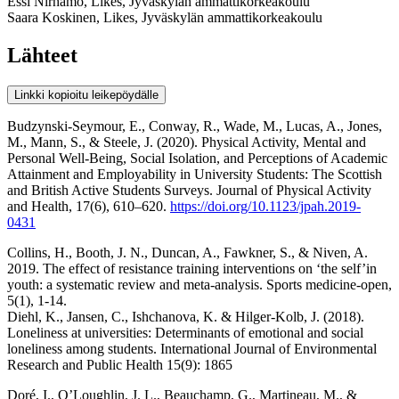
Essi Nirhamo, Likes, Jyväskylän ammattikorkeakoulu
Saara Koskinen, Likes, Jyväskylän ammattikorkeakoulu
Lähteet
Linkki kopioitu leikepöydälle
Budzynski-Seymour, E., Conway, R., Wade, M., Lucas, A., Jones,
M., Mann, S., & Steele, J. (2020). Physical Activity, Mental and
Personal Well-Being, Social Isolation, and Perceptions of Academic
Attainment and Employability in University Students: The Scottish
and British Active Students Surveys. Journal of Physical Activity
and Health, 17(6), 610–620.
https://doi.org/10.1123/jpah.2019-
0431
Collins, H., Booth, J. N., Duncan, A., Fawkner, S., & Niven, A.
2019. The effect of resistance training interventions on ‘the self’in
youth: a systematic review and meta-analysis. Sports medicine-open,
5(1), 1-14.
Diehl, K., Jansen, C., Ishchanova, K. & Hilger-Kolb, J. (2018).
Loneliness at universities: Determinants of emotional and social
loneliness among students. International Journal of Environmental
Research and Public Health 15(9): 1865
Doré, I., O’Loughlin, J. L., Beauchamp, G., Martineau, M., &