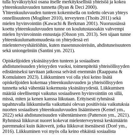
tulla hyväksytyksi osana itselle merkityksellistä yhteisöä ja kokea
yhteenkuuluvuuden tunnetta (Ryan & Deci 2000).
Yhteenkuuluvuuden tunteen kokemisella on todettu olevan yhteys
onnellisuuteen (Mogilner 2010), terveyteen (Thoits 2011) sekä
mielen hyvinvointiin (Kawachi & Berkman 2001). Nuoruusiässä
koettu yhteenkuuluvuuden tunne on koulutustasoakin vahvempi
mielen hyvinvoinnin ennustaja (Olsson ym. 2013). Sen sijaan tunne
yhteenkuulumattomuudesta on yhteydessä eri
mielenterveyshäiriöihin, kuten masennusoireisiin, ahdistuneisuuteen
sekä uniongelmiin (Santini ym. 2021).
Opiskelijoiden yksinäisyyden tunteen ja sosiaalisen
ahdistuneisuuden yleisyyden vuoksi, toimenpiteitä yhteisöllisyyden
edistämiseksi tarvitaan jatkossa selvästi enemmän (Raappana &
Komulainen 2023). Liikkuminen voi olla yksi keino lisätä
opiskelijoiden kokemaa yhteenkuuluvuuden ja yhteisöllisyyden
tunnetta sekä vähentää kokemusta yksinäisyydestä. Liikkumisen
määrää oleellisempi vaikutus sosiaaliseen hyvinvointiin on sillä,
missä, miten ja kenen kanssa liikutaan. Erityisesti ryhmässä
tapahtuvalla liikkumisella vaikuttaisi olevan positiivisia vaikutuksia
nuorten sosiaalisen yhteenkuuluvuuden lisäämiseen (Kemel ym.,
2022) sekä ahdistuneisuuden vähentämiseen (Patterson ym., 2021).
Ryhmissä liikkuvat nuoret kokevat mielenterveytensä keskimäärin
paremmaksi kuin ikätoverit, jotka liikkuvat itsenäisesti (Doré ym.,
2016). Liikkuminen voi myös olla keino ehkäistä sosiaalista