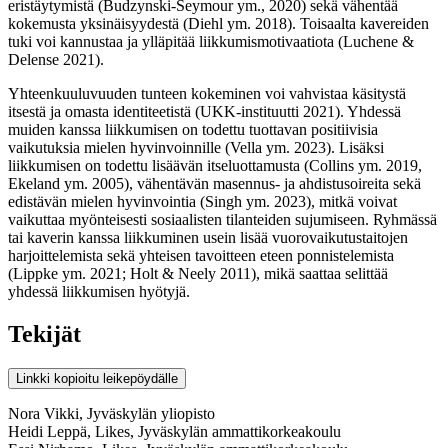
eristäytymistä (Budzynski-Seymour ym., 2020) sekä vähentää
kokemusta yksinäisyydestä (Diehl ym. 2018). Toisaalta kavereiden
tuki voi kannustaa ja ylläpitää liikkumismotivaatiota (Luchene &
Delense 2021).
Yhteenkuuluvuuden tunteen kokeminen voi vahvistaa käsitystä
itsestä ja omasta identiteetistä (UKK-instituutti 2021). Yhdessä
muiden kanssa liikkumisen on todettu tuottavan positiivisia
vaikutuksia mielen hyvinvoinnille (Vella ym. 2023). Lisäksi
liikkumisen on todettu lisäävän itseluottamusta (Collins ym. 2019,
Ekeland ym. 2005), vähentävän masennus- ja ahdistusoireita sekä
edistävän mielen hyvinvointia (Singh ym. 2023), mitkä voivat
vaikuttaa myönteisesti sosiaalisten tilanteiden sujumiseen. Ryhmässä
tai kaverin kanssa liikkuminen usein lisää vuorovaikutustaitojen
harjoittelemista sekä yhteisen tavoitteen eteen ponnistelemista
(Lippke ym. 2021; Holt & Neely 2011), mikä saattaa selittää
yhdessä liikkumisen hyötyjä.
Tekijät
Linkki kopioitu leikepöydälle
Nora Vikki, Jyväskylän yliopisto
Heidi Leppä, Likes, Jyväskylän ammattikorkeakoulu