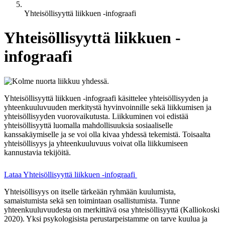
Yhteisöllisyyttä liikkuen -infograafi
Yhteisöllisyyttä liikkuen -
infograafi
Yhteisöllisyyttä liikkuen -infograafi käsittelee yhteisöllisyyden ja
yhteenkuuluvuuden merkitystä hyvinvoinnille sekä liikkumisen ja
yhteisöllisyyden vuorovaikutusta. Liikkuminen voi edistää
yhteisöllisyyttä luomalla mahdollisuuksia sosiaaliselle
kanssakäymiselle ja se voi olla kivaa yhdessä tekemistä. Toisaalta
yhteisöllisyys ja yhteenkuuluvuus voivat olla liikkumiseen
kannustavia tekijöitä.
Lataa Yhteisöllisyyttä liikkuen -infograafi
Yhteisöllisyys on itselle tärkeään ryhmään kuulumista,
samaistumista sekä sen toimintaan osallistumista. Tunne
yhteenkuuluvuudesta on merkittävä osa yhteisöllisyyttä (Kalliokoski
2020). Yksi psykologisista perustarpeistamme on tarve kuulua ja