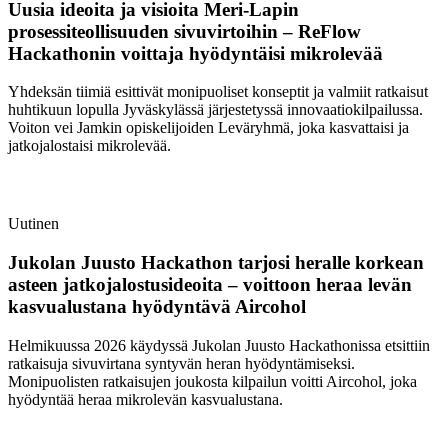
Uusia ideoita ja visioita Meri-Lapin
prosessiteollisuuden sivuvirtoihin – ReFlow
Hackathonin voittaja hyödyntäisi mikrolevää
Yhdeksän tiimiä esittivät monipuoliset konseptit ja valmiit ratkaisut
huhtikuun lopulla Jyväskylässä järjestetyssä innovaatiokilpailussa.
Voiton vei Jamkin opiskelijoiden Leväryhmä, joka kasvattaisi ja
jatkojalostaisi mikrolevää.
Uutinen
Jukolan Juusto Hackathon tarjosi heralle korkean
asteen jatkojalostusideoita – voittoon heraa levän
kasvualustana hyödyntävä Aircohol
Helmikuussa 2026 käydyssä Jukolan Juusto Hackathonissa etsittiin
ratkaisuja sivuvirtana syntyvän heran hyödyntämiseksi.
Monipuolisten ratkaisujen joukosta kilpailun voitti Aircohol, joka
hyödyntää heraa mikrolevän kasvualustana.