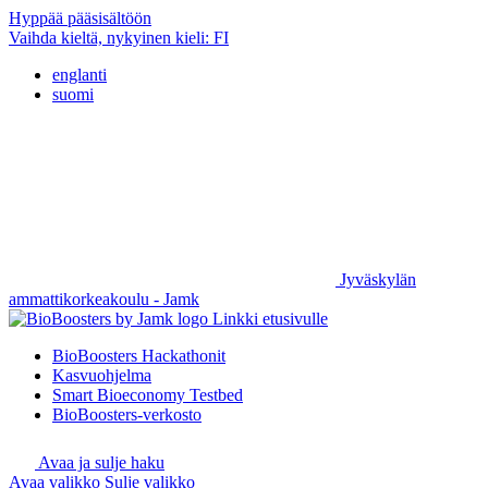
Hyppää pääsisältöön
Vaihda kieltä, nykyinen kieli:
FI
englanti
suomi
Jyväskylän
ammattikorkeakoulu - Jamk
Linkki etusivulle
BioBoosters Hackathonit
Kasvuohjelma
Smart Bioeconomy Testbed
BioBoosters-verkosto
Avaa ja sulje haku
Avaa valikko
Sulje valikko