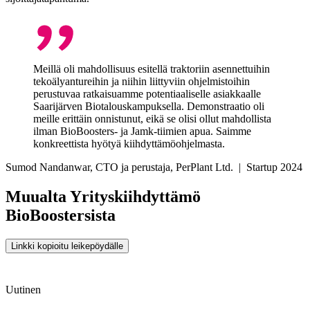
Meillä oli mahdollisuus esitellä traktoriin asennettuihin
tekoälyantureihin ja niihin liittyviin ohjelmistoihin
perustuvaa ratkaisuamme potentiaaliselle asiakkaalle
Saarijärven Biotalouskampuksella. Demonstraatio oli
meille erittäin onnistunut, eikä se olisi ollut mahdollista
ilman BioBoosters- ja Jamk-tiimien apua. Saimme
konkreettista hyötyä kiihdyttämöohjelmasta.
Sumod Nandanwar, CTO ja perustaja, PerPlant Ltd.
| Startup 2024
Muualta Yrityskiihdyttämö
BioBoostersista
Linkki kopioitu leikepöydälle
Uutinen