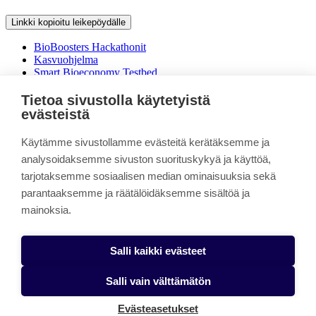
Linkki kopioitu leikepöydälle
BioBoosters Hackathonit
Kasvuohjelma
Smart Bioeconomy Testbed
BioBoosters-verkosto
Tietoa sivustolla käytetyistä
Shaping the future of bioecomony
evästeistä
Käytämme sivustollamme evästeitä kerätäksemme ja
Linkki kopioitu leikepöydälle
analysoidaksemme sivuston suorituskykyä ja käyttöä,
Boosting the green transition by bringing together a thriving
tarjotaksemme sosiaalisen median ominaisuuksia sekä
ecosystem of actors with a shared mission to tackle climate change
parantaaksemme ja räätälöidäksemme sisältöä ja
and secure our food future.
mainoksia.
Stay in the loop - Subscribe BioBooster newsletter
BioBoosters Network
Evästeasetukset
Salli kaikki evästeet
Salli vain välttämätön
Evästeasetukset