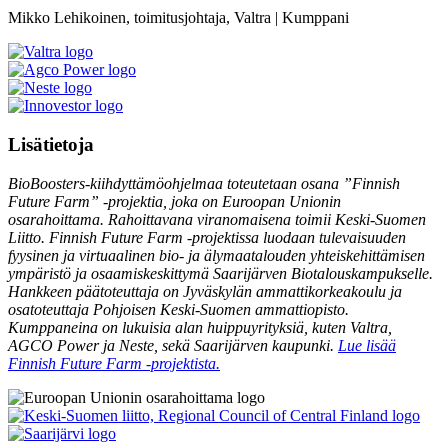
Mikko Lehikoinen, toimitusjohtaja, Valtra | Kumppani
Lisätietoja
BioBoosters-kiihdyttämöohjelmaa toteutetaan osana ”Finnish
Future Farm” -projektia, joka on Euroopan Unionin
osarahoittama. Rahoittavana viranomaisena toimii Keski-Suomen
Liitto. Finnish Future Farm -projektissa luodaan tulevaisuuden
fyysinen ja virtuaalinen bio- ja älymaatalouden yhteiskehittämisen
ympäristö ja osaamiskeskittymä Saarijärven Biotalouskampukselle.
Hankkeen päätoteuttaja on Jyväskylän ammattikorkeakoulu ja
osatoteuttaja Pohjoisen Keski-Suomen ammattiopisto.
Kumppaneina on lukuisia alan huippuyrityksiä, kuten Valtra,
AGCO Power ja Neste, sekä Saarijärven kaupunki.
Lue lisää
Finnish Future Farm -projektista.