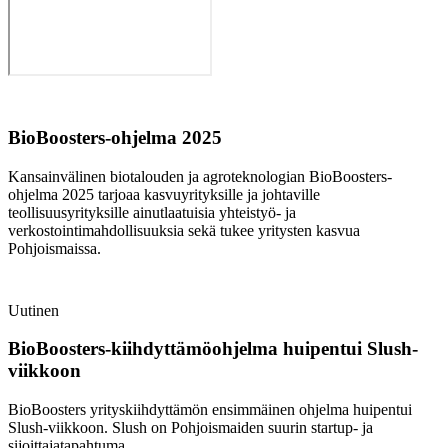
BioBoosters-ohjelma 2025
Kansainvälinen biotalouden ja agroteknologian BioBoosters-
ohjelma 2025 tarjoaa kasvuyrityksille ja johtaville
teollisuusyrityksille ainutlaatuisia yhteistyö- ja
verkostointimahdollisuuksia sekä tukee yritysten kasvua
Pohjoismaissa.
Uutinen
BioBoosters-kiihdyttämöohjelma huipentui Slush-
viikkoon
BioBoosters yrityskiihdyttämön ensimmäinen ohjelma huipentui
Slush-viikkoon. Slush on Pohjoismaiden suurin startup- ja
sijoittajatapahtuma.