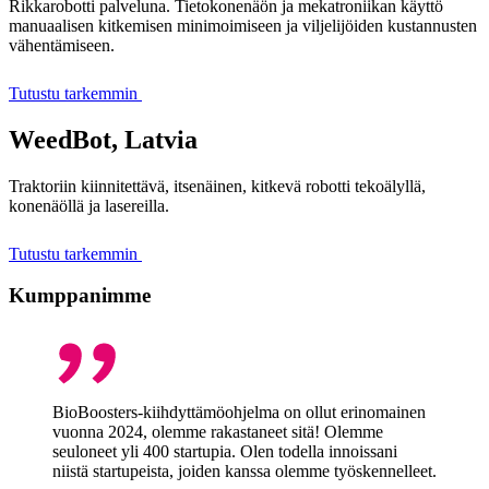
Rikkarobotti palveluna. Tietokonenäön ja mekatroniikan käyttö
manuaalisen kitkemisen minimoimiseen ja viljelijöiden kustannusten
vähentämiseen.
Tutustu tarkemmin
WeedBot, Latvia
Traktoriin kiinnitettävä, itsenäinen, kitkevä robotti tekoälyllä,
konenäöllä ja lasereilla.
Tutustu tarkemmin
Kumppanimme
BioBoosters-kiihdyttämöohjelma on ollut erinomainen
vuonna 2024, olemme rakastaneet sitä! Olemme
seuloneet yli 400 startupia. Olen todella innoissani
niistä startupeista, joiden kanssa olemme työskennelleet.