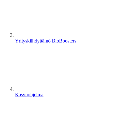
Yrityskiihdyttämö BioBoosters
Kasvuohjelma