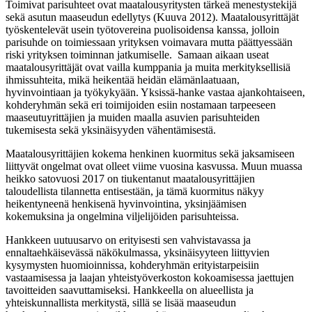
Toimivat parisuhteet ovat maatalousyritysten tärkeä menestystekijä
sekä asutun maaseudun edellytys (Kuuva 2012). Maatalousyrittäjät
työskentelevät usein työtovereina puolisoidensa kanssa, jolloin
parisuhde on toimiessaan yrityksen voimavara mutta päättyessään
riski yrityksen toiminnan jatkumiselle. Samaan aikaan useat
maatalousyrittäjät ovat vailla kumppania ja muita merkityksellisiä
ihmissuhteita, mikä heikentää heidän elämänlaatuaan,
hyvinvointiaan ja työkykyään. Yksissä-hanke vastaa ajankohtaiseen,
kohderyhmän sekä eri toimijoiden esiin nostamaan tarpeeseen
maaseutuyrittäjien ja muiden maalla asuvien parisuhteiden
tukemisesta sekä yksinäisyyden vähentämisestä.
Maatalousyrittäjien kokema henkinen kuormitus sekä jaksamiseen
liittyvät ongelmat ovat olleet viime vuosina kasvussa. Muun muassa
heikko satovuosi 2017 on tiukentanut maatalousyrittäjien
taloudellista tilannetta entisestään, ja tämä kuormitus näkyy
heikentyneenä henkisenä hyvinvointina, yksinjäämisen
kokemuksina ja ongelmina viljelijöiden parisuhteissa.
Hankkeen uutuusarvo on erityisesti sen vahvistavassa ja
ennaltaehkäisevässä näkökulmassa, yksinäisyyteen liittyvien
kysymysten huomioinnissa, kohderyhmän erityistarpeisiin
vastaamisessa ja laajan yhteistyöverkoston kokoamisessa jaettujen
tavoitteiden saavuttamiseksi. Hankkeella on alueellista ja
yhteiskunnallista merkitystä, sillä se lisää maaseudun