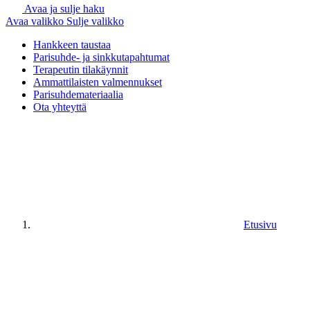
Avaa ja sulje haku
Avaa valikko
Sulje valikko
Hankkeen taustaa
Parisuhde- ja sinkkutapahtumat
Terapeutin tilakäynnit
Ammattilaisten valmennukset
Parisuhdemateriaalia
Ota yhteyttä
Etusivu