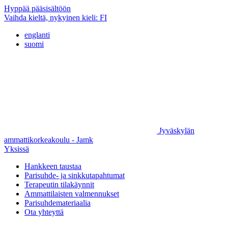
Hyppää pääsisältöön
Vaihda kieltä, nykyinen kieli:
FI
englanti
suomi
Jyväskylän
ammattikorkeakoulu - Jamk
Yksissä
Hankkeen taustaa
Parisuhde- ja sinkkutapahtumat
Terapeutin tilakäynnit
Ammattilaisten valmennukset
Parisuhdemateriaalia
Ota yhteyttä