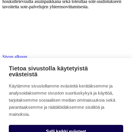
houkuttelevuutta asuinpaikkana sekä toteuttaa sote-uudistukseen
tavoitetta sote-palvelujen yhteensovittamisesta.
Sivun alkuun
Tietoa sivustolla käytetyistä
Yksissä
evästeistä
Linkki kopioitu leikepöydälle
Käytämme sivustollamme evästeitä kerätäksemme ja
Hankkeen taustaa
analysoidaksemme sivuston suorituskykyä ja käyttöä,
Parisuhde- ja sinkkutapahtumat
tarjotaksemme sosiaalisen median ominaisuuksia sekä
Terapeutin tilakäynnit
parantaaksemme ja räätälöidäksemme sisältöä ja
Ammattilaisten valmennukset
Parisuhdemateriaalia
mainoksia.
Ota yhteyttä
Evästeasetukset
Salli kaikki evästeet