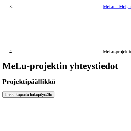
MeLu – Meijä
MeLu-projektin
MeLu-projektin yhteystiedot
Projektipäällikkö
Linkki kopioitu leikepöydälle