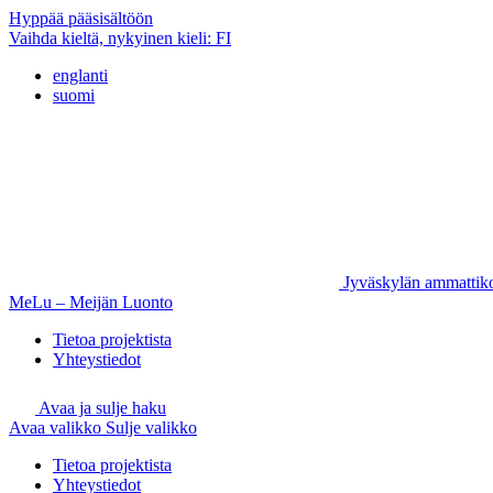
Hyppää pääsisältöön
Vaihda kieltä, nykyinen kieli:
FI
englanti
suomi
Jyväskylän ammattik
MeLu – Meijän Luonto
Tietoa projektista
Yhteystiedot
Avaa ja sulje haku
Avaa valikko
Sulje valikko
Tietoa projektista
Yhteystiedot