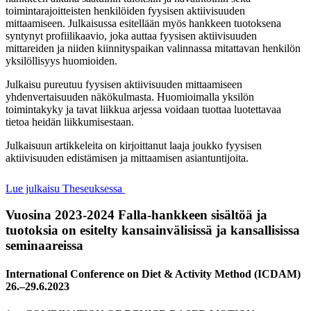
toimintarajoitteisten henkilöiden fyysisen aktiivisuuden
mittaamiseen. Julkaisussa esitellään myös hankkeen tuotoksena
syntynyt profiilikaavio, joka auttaa fyysisen aktiivisuuden
mittareiden ja niiden kiinnityspaikan valinnassa mitattavan henkilön
yksilöllisyys huomioiden.
Julkaisu pureutuu fyysisen aktiivisuuden mittaamiseen
yhdenvertaisuuden näkökulmasta. Huomioimalla yksilön
toimintakyky ja tavat liikkua arjessa voidaan tuottaa luotettavaa
tietoa heidän liikkumisestaan.
Julkaisuun artikkeleita on kirjoittanut laaja joukko fyysisen
aktiivisuuden edistämisen ja mittaamisen asiantuntijoita.
Lue julkaisu Theseuksessa
Vuosina 2023-2024 Falla-hankkeen sisältöä ja
tuotoksia on esitelty kansainvälisissä ja kansallisissa
seminaareissa
International Conference on Diet & Activity Method (ICDAM)
26.–29.6.2023