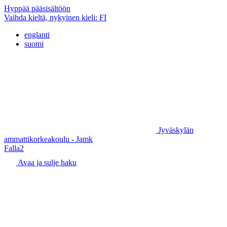
Hyppää pääsisältöön
Vaihda kieltä, nykyinen kieli:
FI
englanti
suomi
Jyväskylän
ammattikorkeakoulu - Jamk
Falla2
Avaa ja sulje haku