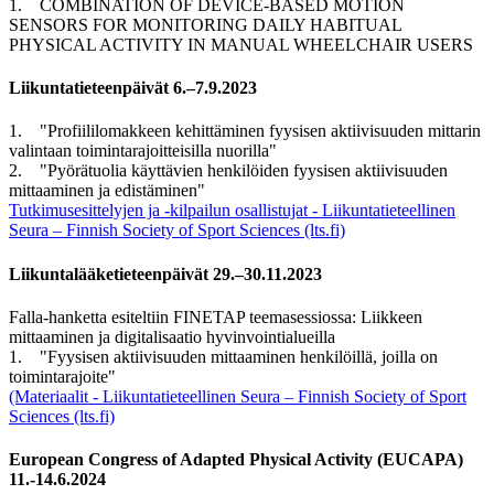
1. COMBINATION OF DEVICE-BASED MOTION
SENSORS FOR MONITORING DAILY HABITUAL
PHYSICAL ACTIVITY IN MANUAL WHEELCHAIR USERS
Liikuntatieteenpäivät 6.–7.9.2023
1. "Profiililomakkeen kehittäminen fyysisen aktiivisuuden mittarin
valintaan toimintarajoitteisilla nuorilla"
2. "Pyörätuolia käyttävien henkilöiden fyysisen aktiivisuuden
mittaaminen ja edistäminen"
Tutkimusesittelyjen ja -kilpailun osallistujat - Liikuntatieteellinen
Seura – Finnish Society of Sport Sciences (lts.fi)
Liikuntalääketieteenpäivät 29.–30.11.2023
Falla-hanketta esiteltiin FINETAP teemasessiossa: Liikkeen
mittaaminen ja digitalisaatio hyvinvointialueilla
1. "Fyysisen aktiivisuuden mittaaminen henkilöillä, joilla on
toimintarajoite"
(Materiaalit - Liikuntatieteellinen Seura – Finnish Society of Sport
Sciences (lts.fi)
European Congress of Adapted Physical Activity (EUCAPA)
11.-14.6.2024​