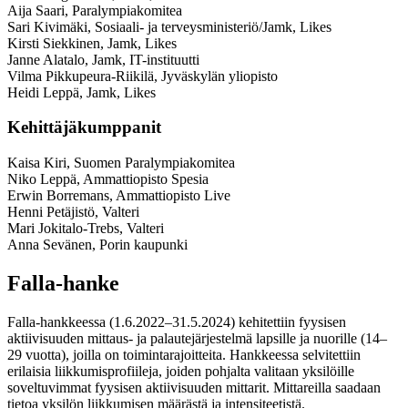
Aija Saari, Paralympiakomitea
Sari Kivimäki, Sosiaali- ja terveysministeriö/Jamk, Likes
Kirsti Siekkinen, Jamk, Likes
Janne Alatalo, Jamk, IT-instituutti
Vilma Pikkupeura-Riikilä, Jyväskylän yliopisto
Heidi Leppä, Jamk, Likes
Kehittäjäkumppanit
Kaisa Kiri, Suomen Paralympiakomitea
Niko Leppä, Ammattiopisto Spesia
Erwin Borremans, Ammattiopisto Live
Henni Petäjistö, Valteri
Mari Jokitalo-Trebs, Valteri
Anna Sevänen, Porin kaupunki
Falla-hanke
Falla-hankkeessa (1.6.2022–31.5.2024) kehitettiin fyysisen
aktiivisuuden mittaus- ja palautejärjestelmä lapsille ja nuorille (14–
29 vuotta), joilla on toimintarajoitteita. Hankkeessa selvitettiin
erilaisia liikkumisprofiileja, joiden pohjalta valitaan yksilöille
soveltuvimmat fyysisen aktiivisuuden mittarit. Mittareilla saadaan
tietoa yksilön liikkumisen määrästä ja intensiteetistä.