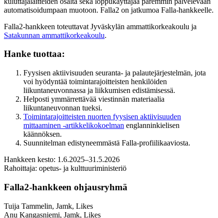
kuluttajalaitteiden osalta sekä loppukäyttäjää paremmin palvelevaan
automatisoidumpaan muotoon. Falla2 on jatkumoa Falla-hankkeelle.
Falla2-hankkeen toteuttavat Jyväskylän ammattikorkeakoulu ja
Satakunnan ammattikorkeakoulu
.
Hanke tuottaa:
Fyysisen aktiivisuuden seuranta- ja palautejärjestelmän, jota
voi hyödyntää toimintarajoitteisten henkilöiden
liikuntaneuvonnassa ja liikkumisen edistämisessä.
Helposti ymmärrettävää viestinnän materiaalia
liikuntaneuvonnan tueksi.
Toimintarajoitteisten nuorten fyysisen aktiivisuuden
mittaaminen -artikkelikokoelman
englanninkielisen
käännöksen.
Suunnitelman edistyneemmästä Falla-profiilikaaviosta.
Hankkeen kesto: 1.6.2025
–
31.5.2026
Rahoittaja: opetus- ja kulttuuriministeriö
Falla2-hankkeen ohjausryhmä
Tuija Tammelin, Jamk, Likes
Anu Kangasniemi, Jamk, Likes