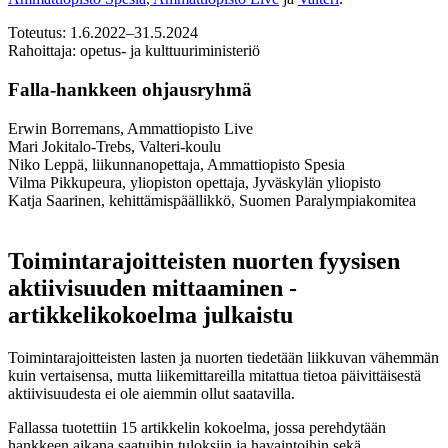
Toteutus: 1.6.2022–31.5.2024
Rahoittaja: opetus- ja kulttuuriministeriö
Falla-hankkeen ohjausryhmä
Erwin Borremans, Ammattiopisto Live
Mari Jokitalo-Trebs, Valteri-koulu
Niko Leppä, liikunnanopettaja, Ammattiopisto Spesia
Vilma Pikkupeura, yliopiston opettaja, Jyväskylän yliopisto
Katja Saarinen, kehittämispäällikkö, Suomen Paralympiakomitea
Toimintarajoitteisten nuorten fyysisen
aktiivisuuden mittaaminen -
artikkelikokoelma julkaistu
Toimintarajoitteisten lasten ja nuorten tiedetään liikkuvan vähemmän
kuin vertaisensa, mutta liikemittareilla mitattua tietoa päivittäisestä
aktiivisuudesta ei ole aiemmin ollut saatavilla.
Fallassa tuotettiin 15 artikkelin kokoelma, jossa perehdytään
hankkeen aikana saatuihin tuloksiin ja havaintoihin sekä