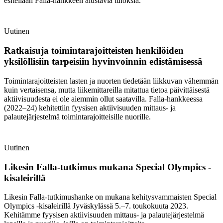
Uutinen
Ratkaisuja toimintarajoitteisten henkilöiden
yksilöllisiin tarpeisiin hyvinvoinnin edistämisessä
Toimintarajoitteisten lasten ja nuorten tiedetään liikkuvan vähemmän
kuin vertaisensa, mutta liikemittareilla mitattua tietoa päivittäisestä
aktiivisuudesta ei ole aiemmin ollut saatavilla. Falla-hankkeessa
(2022–24) kehitettiin fyysisen aktiivisuuden mittaus- ja
palautejärjestelmä toimintarajoitteisille nuorille.
Uutinen
Likesin Falla-tutkimus mukana Special Olympics -
kisaleirillä
Likesin Falla-tutkimushanke on mukana kehitysvammaisten Special
Olympics -kisaleirillä Jyväskylässä 5.–7. toukokuuta 2023.
Kehitämme fyysisen aktiivisuuden mittaus- ja palautejärjestelmä