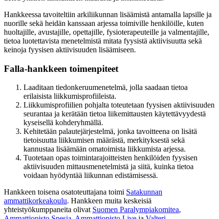
Hankkeessa tavoiteltiin arkiliikunnan lisäämistä antamalla lapsille ja
nuorille sekä heidän kanssaan arjessa toimiville henkilöille, kuten
huoltajille, avustajille, opettajille, fysioterapeuteille ja valmentajille,
tietoa luotettavista menetelmistä mitata fyysistä aktiivisuutta sekä
keinoja fyysisen aktiivisuuden lisäämiseen.
Falla-hankkeen toimenpiteet
Laaditaan tiedonkeruumenetelmä, jolla saadaan tietoa
erilaisista liikkumisprofiileista.
Liikkumisprofiilien pohjalta toteutetaan fyysisen aktiivisuuden
seurantaa ja kerätään tietoa liikemittausten käytettävyydestä
kyseisellä kohderyhmällä.
Kehitetään palautejärjestelmä, jonka tavoitteena on lisätä
tietoisuutta liikkumisen määrästä, merkityksestä sekä
kannustaa lisäämään omatoimista liikkumista arjessa.
Tuotetaan opas toimintarajoitteisten henkilöiden fyysisen
aktiivisuuden mittausmenetelmistä ja siitä, kuinka tietoa
voidaan hyödyntää liikunnan edistämisessä.
Hankkeen toisena osatoteuttajana toimi
Satakunnan
ammattikorkeakoulu
. Hankkeen muita keskeisiä
yhteistyökumppaneita olivat
Suomen Paralympiakomitea
,
Ammattiopisto Spesia
,
Ammattiopisto Live
ja
Valteri
.