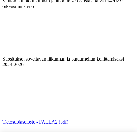
Valtionhallinto liikunnan ja liikkumisen edistäjänä 2019–2023:
oikeusministeriö
Suositukset soveltavan liikunnan ja paraurheilun kehittämiseksi
2023-2026
Tietosuojaseloste - FALLA2 (pdf)