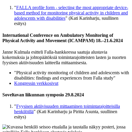
"
FALLA profile form - selecting the most appropriate device-
based method for monitoring physical activity in children and
adolescents with disabilities
" (Kati Karinharju, suullinen
esitys)​
International Conference on Ambulatory Monitoring of
Physical Activity and Movement (ICAMPAM) 18.–21.6.2024
Janne Kulmala esitteli Falla-hankkeessa saatuja alustavia
kokemuksia ja johtopäätöksiä toimintarajoitteisten lasten ja nuorten
fyysisen aktiivisuuden laitteella mittaamisesta.
"Physical activity monitoring of children and adolescents with
disabilities: findings and experiences from Falla study"
Kongressin verkkosivut
Soveltavan liikunnan symposio 29.8.2024​
"
Fyysisen aktiivisuuden mittaaminen toimintarajoitteisilla
henkilöillä
" (Kati Karinharju ja Piritta Asunta, suullinen
esitys)​