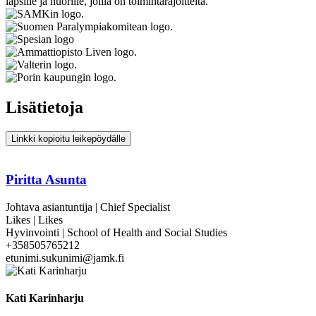
lapsille ja nuorille, joilla on toimintarajoitteita.
Lisätietoja
Linkki kopioitu leikepöydälle
Piritta Asunta
Johtava asiantuntija | Chief Specialist
Likes | Likes
Hyvinvointi | School of Health and Social Studies
+358505765212
etunimi.sukunimi@jamk.fi
Kati Karinharju