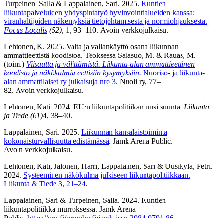
Turpeinen, Salla & Lappalainen, Sari. 2025.
Kuntien
liikuntapalveluiden yhdyspintatyö hyvinvointialueiden kanssa:
viranhaltijoiden näkemyksiä tietojohtamisesta ja normiohjauksesta.
Focus Localis
(52)
, 1, 93–110. Avoin verkkojulkaisu.
Lehtonen, K. 2025. Valta ja vallankäyttö osana liikunnan
ammattieettistä koodistoa. Teoksessa Salasuo, M. & Rauas, M.
(toim.)
Viisautta ja välittämistä. Liikunta-alan ammattieettinen
koodisto ja näkökulmia eettisiin kysymyksiin.
Nuoriso- ja liikunta-
alan ammattilaiset ry julkaisuja nro 3
. Nuoli ry, 77–
82. Avoin verkkojulkaisu.
Lehtonen, Kati. 2024. EU:n liikuntapolitiikan uusi suunta.
Liikunta
ja Tiede (61)
4, 38–40.
Lappalainen, Sari. 2025.
Liikunnan kansalaistoiminta
kokonaisturvallisuutta edistämässä
. Jamk Arena Public.
Avoin verkkojulkaisu.
Lehtonen, Kati, Jalonen, Harri, Lappalainen, Sari & Uusikylä, Petri.
2024.
Systeeminen näkökulma julkiseen liikuntapolitiikkaan.
Liikunta & Tiede 3, 21–24
.
Lappalainen, Sari & Turpeinen, Salla.
2024. Kuntien
liikuntapolitiikka murroksessa. Jamk Arena
Public.
https://urn.fi/urn:nbn:fi:jamk-issn-2984-0791-86
.