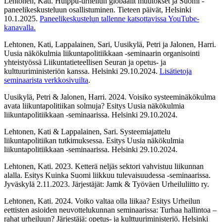
Lehtonen, Kati. Huippu-urheilun globaalit muutokset ja Suomi -
paneelikeskusteluun osallistuminen. Tieteen päivät, Helsinki
10.1.2025.
Paneelikeskustelun tallenne katsottavissa YouTube-
kanavalla.
Lehtonen, Kati, Lappalainen, Sari, Uusikylä, Petri ja Jalonen, Harri.
Uusia näkökulmia liikuntapolitiikkaan -seminaarin organisointi
yhteistyössä Liikuntatieteellisen Seuran ja opetus- ja
kulttuuriministeriön kanssa. Helsinki 29.10.2024.
Lisätietoja
seminaarista verkkosivuilta
.
Uusikylä, Petri & Jalonen, Harri. 2024. Voisiko systeeminäkökulma
avata liikuntapolitiikan solmuja? Esitys Uusia näkökulmia
liikuntapolitiikkaan -seminaarissa. Helsinki 29.10.2024.
Lehtonen, Kati & Lappalainen, Sari. Systeemiajattelu
liikuntapolitiikan tutkimuksessa. Esitys Uusia näkökulmia
liikuntapolitiikkaan -seminaarissa. Helsinki 29.10.2024.
Lehtonen, Kati. 2023. Ketterä neljäs sektori vahvistuu liikunnan
alalla. Esitys Kuinka Suomi liikkuu tulevaisuudessa -seminaarissa.
Jyväskylä 2.11.2023. Järjestäjät: Jamk & Työväen Urheiluliitto ry.
Lehtonen, Kati. 2024. Voiko valtaa olla liikaa? Esitys Urheilun
eettisten asioiden neuvottelukunnan seminaarissa: Turhaa hallintoa –
rahat urheiluun? Järjestäjä: opetus- ja kulttuuriministeriö.
Helsinki