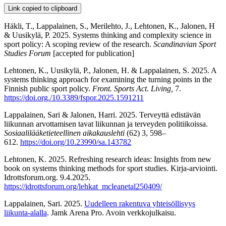
Link copied to clipboard
Häkli, T., Lappalainen, S., Merilehto, J., Lehtonen, K., Jalonen, H
& Uusikylä, P. 2025.
Systems thinking and complexity science in
sport policy: A scoping review of the research.
Scandinavian Sport
Studies Forum
[accepted for publication]
Lehtonen, K.,
Uusikylä, P., Jalonen, H. & Lappalainen, S. 2025. A
systems thinking approach for examining the turning points in the
Finnish public sport policy.
Front. Sports Act. Living,
7.
https://doi.org./10.3389/fspor.2025.1591211
Lappalainen, Sari & Jalonen, Harri. 2025. Terveyttä edistävän
liikunnan arvottamisen tavat liikunnan ja terveyden politiikoissa.
Sosiaalilääketieteellinen aikakauslehti
(62) 3, 598–
612.
https://doi.org/10.23990/sa.143782
Lehtonen, K. 2025. Refreshing research ideas: Insights from new
book on systems thinking methods for sport studies.
Kirja-arviointi.
Idrottsforum.org. 9.4.2025.
https://idrottsforum.org/lehkat_mcleanetal250409/
Lappalainen, Sari. 2025.
Uudelleen rakentuva yhteisöllisyys
liikunta-alalla
. Jamk Arena Pro. Avoin verkkojulkaisu.