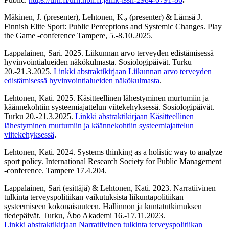
Mäkinen, J. (presenter), Lehtonen, K.
,
(presenter) & Lämsä J.
Finnish Elite Sport: Public Perceptions and Systemic Changes. Play
the Game -conference Tampere, 5.-8.10.2025.
Lappalainen, Sari. 2025. Liikunnan arvo terveyden edistämisessä
hyvinvointialueiden näkökulmasta. Sosiologipäivät. Turku
20.-21.3.2025.
Linkki
abstraktikirjaan
Liikunnan arvo terveyden
edistämisessä hyvinvointialueiden näkökulmasta
.
Lehtonen, Kati. 2025. Käsitteellinen lähestyminen murtumiin ja
käännekohtiin systeemiajattelun viitekehyksessä. Sosiologipäivät.
Turku 20.-21.3.2025.
Linkki
abstraktikirjaan
Käsitteellinen
lähestyminen murtumiin ja käännekohtiin systeemiajattelun
viitekehyksessä
.
Lehtonen, Kati.
2024. Systems thinking as a holistic way to analyze
sport policy. International Research Society for Public Management
-conference. Tampere 17.4.204.
Lappalainen, Sari (esittäjä) & Lehtonen, Kati. 2023.
Narratiivinen
tulkinta terveyspolitiikan vaikutuksista liikuntapolitiikan
systeemiseen kokonaisuuteen. Hallinnon ja kuntatutkimuksen
tiedepäivät. Turku, Åbo Akademi 16.-17.11.2023.
Linkki abstraktikirjaan Narratiivinen tulkinta terveyspolitiikan