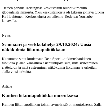
Tieteen päivillä Helsingissä keskusteltiin huippu-urheilun
globaaleista ilmiöistä. Yksi keskustelijoista oli Likesin johtava tutkija
Kati Lehtonen. Keskustelusta on tallenne Tiedetv:n YouTube-
kanavalla.
News
Seminaari ja verkkolähetys 29.10.2024: Uusia
näkökulmia liikuntapolitiikkaan
Kutsumme sinut kuulemaan Be a Sport! -tutkimushankkeen
tutkijoita ja alan kansallisia asiantuntijoita siitä, mitä systeeminen
ajattelu on ja mitä systeeminen näkökulma liikunnan ja urheilun
alalla voisi tarkoittaa.
Article
Kuntien liikuntapolitiikka murroksessa
Kuntien liikuntapolitiikan toimintaympäristö on muutoksessa. Salla