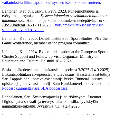
vaikutuksista liikuntapolitiikan systeemiseen kokonaisuuteen
.
Lehtonen, Kati & Uusikylä, Petri. 2023. Puheenjohtajuus ja
työryhmän organisointi
Systeemiajattelun soveltaminen hallinnon
tutkimuksessa.
Hallinnon ja kuntatutkimuksen tiedepäivät. Turku,
Åbo Akademi 16.-17.11.2023.
Työryhmäkuvaukset luettavissa
seminaarin verkkosivuilta.
Lehtonen, Kati. 2025. Danish Institute for Sport Studies: Play the
Game -conference, member of the program committee.
Lehtonen, Kati. 2024. Expert initialization at the European Sports
Charter Support and Follow up-visit. Organizer Ministry of
Education and Culture. Helsinki 18.4.2024.
Sosiaalilääketieteellinen aikakauslehti, podcast 3/2025 (14.9.2025):
Liikuntapolitiikan arvoperustat ja tulevaisuus. Haastateltavat tutkija
Sari Lappalainen, johtava asiantuntija Pekka Tiitinen/Liikkuva
opiskelu ja johtava asiantuntija Satu Kankkonen/Liikkuva aikuinen.
Podcast kuunneltavissa SLA podcastissa
.
Lappalainen, Sari. Systeemiajattelu ja häiriökysyntä. Luennot
Digiosaajana sosiaali- ja terveysalalla -kurssilla. Jyväskylän
ammattikorkeakoulu, Jyväskylä 7.3. ja 2.4.2025.