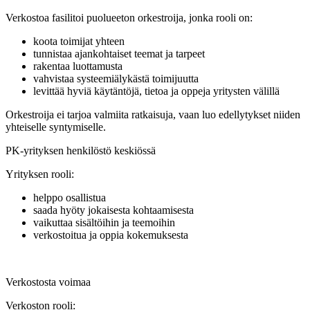
Verkostoa fasilitoi puolueeton orkestroija, jonka rooli on:
koota toimijat yhteen
tunnistaa ajankohtaiset teemat ja tarpeet
rakentaa luottamusta
vahvistaa systeemiälykästä toimijuutta
levittää hyviä käytäntöjä, tietoa ja oppeja yritysten välillä
Orkestroija ei tarjoa valmiita ratkaisuja, vaan luo edellytykset niiden
yhteiselle syntymiselle.
PK-yrityksen henkilöstö keskiössä
Yrityksen rooli:
helppo osallistua
saada hyöty jokaisesta kohtaamisesta
vaikuttaa sisältöihin ja teemoihin
verkostoitua ja oppia kokemuksesta
Verkostosta voimaa
Verkoston rooli: