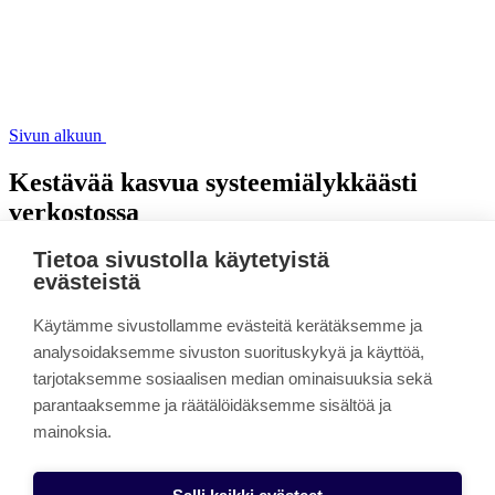
Sivun alkuun
Kestävää kasvua systeemiälykkäästi
verkostossa
Tietoa sivustolla käytetyistä
Linkki kopioitu leikepöydälle
evästeistä
Teollisuuden innovaatioverkoston toimintamalli pk-yrityksille
Käytämme sivustollamme evästeitä kerätäksemme ja
Tieteellisen tutkimusrekisterin tietosuojaseloste 1
analysoidaksemme sivuston suorituskykyä ja käyttöä,
Tieteellisen tutkimusrekisterin tietosuojaseloste 2
tarjotaksemme sosiaalisen median ominaisuuksia sekä
parantaaksemme ja räätälöidäksemme sisältöä ja
Tieteellisen tutkimusrekisterin tietosuojaseloste Väitöstutkimus
mainoksia.
Tiedote tutkimuksesta
Evästeasetukset