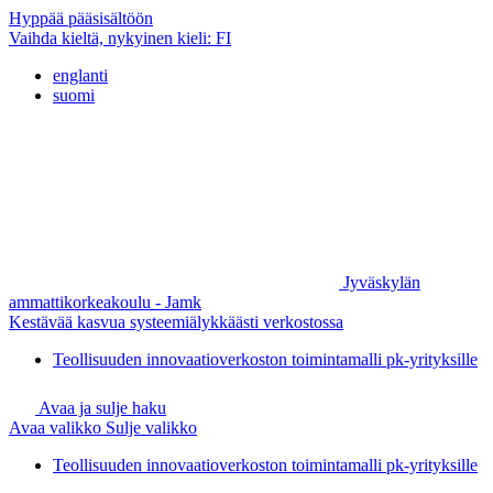
Hyppää pääsisältöön
Vaihda kieltä, nykyinen kieli:
FI
englanti
suomi
Jyväskylän
ammattikorkeakoulu - Jamk
Kestävää kasvua systeemiälykkäästi verkostossa
Teollisuuden innovaatioverkoston toimintamalli pk-yrityksille
Avaa ja sulje haku
Avaa valikko
Sulje valikko
Teollisuuden innovaatioverkoston toimintamalli pk-yrityksille