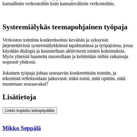
kansallisiin verkostoihin kuin kansainvälisiin verkostoihin.
Systeemiälykäs teemapohjainen työpaja
Verkoston toiminta konkretisoituu keväisin ja syksyisin
järjestettävissä systeemiälykkäissä tapahtumissa ja työpajoissa, jossa
käydään dialogia ja kuunnellaan aktiivisesti toisten kokemuksia.
Myös yhteisiä haasteita muotoillaan ja kehitetään niihin ratkaisuja
nopeasti yhdessä.
Jokainen työpaja johtaa seuraaviin konkreettisiin toimiin, ja
tekemistä reflektoidaan jatkuvasti: mikä toimi, mitä opittiin, mitä
muutetaan seuraavaksi?
Lisätietoja
Linkki kopioitu leikepöydälle
Mikko Seppälä