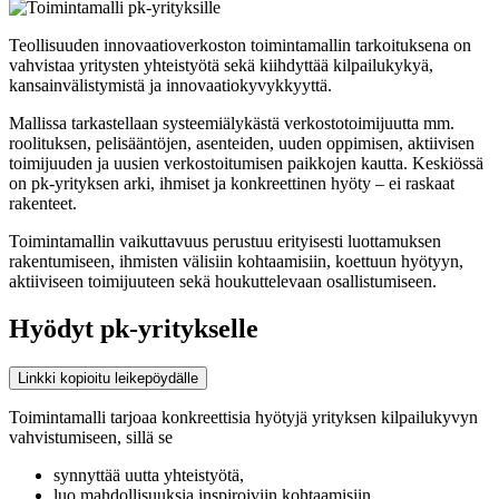
Teollisuuden innovaatioverkoston toimintamallin tarkoituksena on
vahvistaa yritysten yhteistyötä sekä kiihdyttää kilpailukykyä,
kansainvälistymistä ja innovaatiokyvykkyyttä.
Mallissa tarkastellaan systeemiälykästä verkostotoimijuutta mm.
roolituksen, pelisääntöjen, asenteiden, uuden oppimisen, aktiivisen
toimijuuden ja uusien verkostoitumisen paikkojen kautta. Keskiössä
on pk-yrityksen arki, ihmiset ja konkreettinen hyöty – ei raskaat
rakenteet.
Toimintamallin vaikuttavuus perustuu erityisesti luottamuksen
rakentumiseen, ihmisten välisiin kohtaamisiin, koettuun hyötyyn,
aktiiviseen toimijuuteen sekä houkuttelevaan osallistumiseen.
Hyödyt pk-yritykselle
Linkki kopioitu leikepöydälle
Toimintamalli tarjoaa konkreettisia hyötyjä yrityksen kilpailukyvyn
vahvistumiseen, sillä se
synnyttää uutta yhteistyötä,
luo mahdollisuuksia inspiroiviin kohtaamisiin,