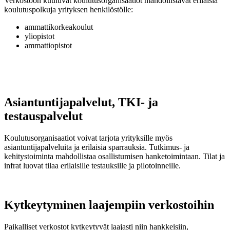
Verkostoon kuuluvat koulutusorganisaatiot mahdollistavat erilaisia
koulutuspolkuja yrityksen henkilöstölle:
ammattikorkeakoulut
yliopistot
ammattiopistot
Asiantuntijapalvelut, TKI- ja
testauspalvelut
Koulutusorganisaatiot voivat tarjota yrityksille myös
asiantuntijapalveluita ja erilaisia sparrauksia. Tutkimus- ja
kehitystoiminta mahdollistaa osallistumisen hanketoimintaan. Tilat ja
infrat luovat tilaa erilaisille testauksille ja pilotoinneille.
Kytkeytyminen laajempiin verkostoihin
Paikalliset verkostot kytkeytyvät laajasti niin hankkeisiin,