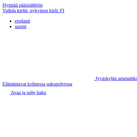
Hyppää pääsisältöön
Vaihda kieltä, nykyinen kieli:
FI
englanti
suomi
Jyväskylän ammattik
Elämäntavat kolmessa sukupolvessa
Avaa ja sulje haku