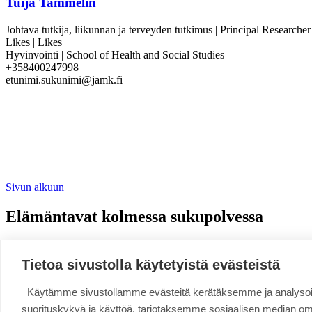
Tuija Tammelin
Johtava tutkija, liikunnan ja terveyden tutkimus | Principal Researcher
Likes | Likes
Hyvinvointi | School of Health and Social Studies
+358400247998
etunimi.sukunimi@jamk.fi
Sivun alkuun
Elämäntavat kolmessa sukupolvessa
Linkki kopioitu leikepöydälle
Evästeasetukset
Tietoa sivustolla käytetyistä evästeistä
Elämäntavat kolmessa sukupolvessa
Käytämme sivustollamme evästeitä kerätäksemme ja analys
suorituskykyä ja käyttöä, tarjotaksemme sosiaalisen median o