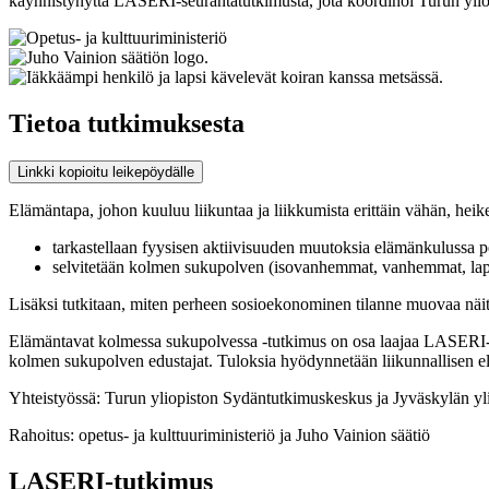
käynnistynyttä LASERI-seurantatutkimusta, jota koordinoi Turun yli
Tietoa tutkimuksesta
Linkki kopioitu leikepöydälle
Elämäntapa, johon kuuluu liikuntaa ja liikkumista erittäin vähän, hei
tarkastellaan fyysisen aktiivisuuden muutoksia elämänkulussa p
selvitetään kolmen sukupolven (isovanhemmat, vanhemmat, lapset
Lisäksi tutkitaan, miten perheen sosioekonominen tilanne muovaa näit
Elämäntavat kolmessa sukupolvessa -tutkimus on osa laajaa LASERI-se
kolmen sukupolven edustajat. Tuloksia hyödynnetään liikunnallisen e
Yhteistyössä: Turun yliopiston Sydäntutkimuskeskus ja Jyväskylän ylio
Rahoitus: opetus- ja kulttuuriministeriö ja Juho Vainion säätiö
LASERI-tutkimus