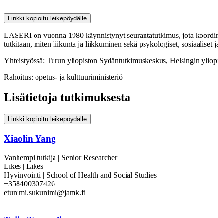
Linkki kopioitu leikepöydälle
LASERI on vuonna 1980 käynnistynyt seurantatutkimus, jota koordin
tutkitaan, miten liikunta ja liikkuminen sekä psykologiset, sosiaaliset ja
Yhteistyössä: Turun yliopiston Sydäntutkimuskeskus, Helsingin yliopis
Rahoitus: opetus- ja kulttuuriministeriö
Lisätietoja tutkimuksesta
Linkki kopioitu leikepöydälle
Xiaolin Yang
Vanhempi tutkija | Senior Researcher
Likes | Likes
Hyvinvointi | School of Health and Social Studies
+358400307426
etunimi.sukunimi@jamk.fi