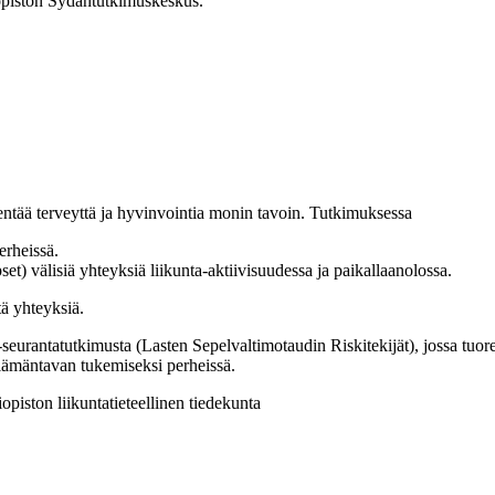
opiston Sydäntutkimuskeskus.
kentää terveyttä ja hyvinvointia monin tavoin. Tutkimuksessa
erheissä.
) välisiä yhteyksiä liikunta-aktiivisuudessa ja paikallaanolossa.
ä yhteyksiä.
urantatutkimusta (Lasten Sepelvaltimotaudin Riskitekijät), jossa tuo
lämäntavan tukemiseksi perheissä.
piston liikuntatieteellinen tiedekunta