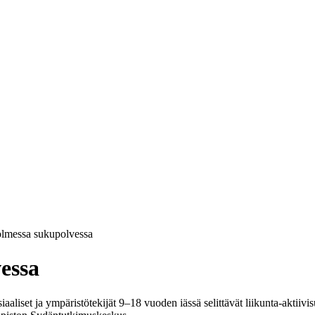
olmessa sukupolvessa
essa
siaaliset ja ympäristötekijät 9–18 vuoden iässä selittävät liikunta-aktiiv