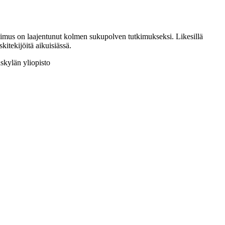
us on laajentunut kolmen sukupolven tutkimukseksi. Likesillä
kitekijöitä aikuisiässä.
skylän yliopisto