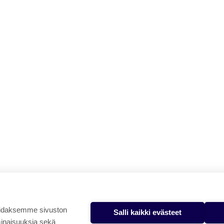
oidaksemme sivuston
Salli kaikki evästeet
minaisuuksia sekä