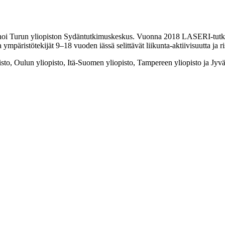
oi Turun yliopiston Sydäntutkimuskeskus. Vuonna 2018 LASERI-tutkim
 ympäristötekijät 9–18 vuoden iässä selittävät liikunta-aktiivisuutta ja ris
to, Oulun yliopisto, Itä-Suomen yliopisto, Tampereen yliopisto ja Jyvä