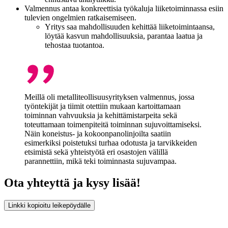
Valmennus antaa konkreettisia työkaluja liiketoiminnassa esiin
tulevien ongelmien ratkaisemiseen.
Yritys saa mahdollisuuden kehittää liiketoimintaansa,
löytää kasvun mahdollisuuksia, parantaa laatua ja
tehostaa tuotantoa.
Meillä oli metalliteollisuusyrityksen valmennus, jossa
työntekijät ja tiimit otettiin mukaan kartoittamaan
toiminnan vahvuuksia ja kehittämistarpeita sekä
toteuttamaan toimenpiteitä toiminnan sujuvoittamiseksi.
Näin koneistus- ja kokoonpanolinjoilta saatiin
esimerkiksi poistetuksi turhaa odotusta ja tarvikkeiden
etsimistä sekä yhteistyötä eri osastojen välillä
parannettiin, mikä teki toiminnasta sujuvampaa.
Ota yhteyttä ja kysy lisää!
Linkki kopioitu leikepöydälle