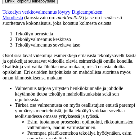
Linkki kopioitu leikepöydälle
Tekoälyn verkkovalmennus löytyy Digicampuksen
Moodlesta
(kurssiavain on:
aiaddva2022
) ja se on itsenäisesti
suoritettava kokonaisuus, joka koostuu kolmesta osiosta.
Tekoälyn perusteita
Tekoälyvalmennus keskitaso
Tekoälyvalmennus soveltava taso
Osiot sisältävät videoituja esimerkkejä erilaisista tekoälysovelluksista
ja opiskelijat seuraavat videoilla olevia esimerkkejä omilla koneilla.
Osallistuja voi valita lähtötasonsa mukaan, mistä osiosta aloittaa
opiskelun. Eri osioiden harjoituksia on mahdollista suorittaa myös
oman kiinnostuksensa mukaan.
Valmennus tarjoaa yritysten henkilökunnalle ja johdolle
käytännön tietoa tekoälyn mahdollisuuksista sekä sen
rajoituksista.
Tärkeä osa valmennusta on myös osallistujien entistä parempi
ymmärrys menetelmistä, joilla tekoälyä voidaan soveltaa
teollisuudessa omassa yrityksessä ja työssä.
Esim. tuotannon prosessien optimointi, rikkoutumisten
välttäminen, laadun varmistaminen.
Parempaa päätöksentekoa tekoälyä hyödyntäen, esim.
ennustava analytiikka.