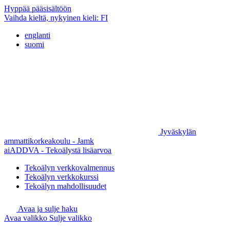
Hyppää pääsisältöön
Vaihda kieltä, nykyinen kieli:
FI
englanti
suomi
Jyväskylän
ammattikorkeakoulu - Jamk
aiADDVA - Tekoälystä lisäarvoa
Tekoälyn verkkovalmennus
Tekoälyn verkkokurssi
Tekoälyn mahdollisuudet
Avaa ja sulje haku
Avaa valikko
Sulje valikko