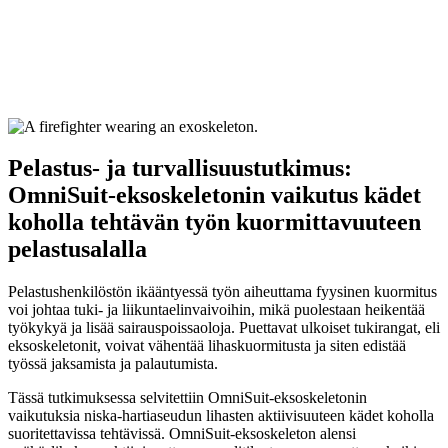
Pelastus- ja turvallisuustutkimus:
OmniSuit-eksoskeletonin vaikutus kädet
koholla tehtävän työn kuormittavuuteen
pelastusalalla
Pelastushenkilöstön ikääntyessä työn aiheuttama fyysinen kuormitus
voi johtaa tuki- ja liikuntaelinvaivoihin, mikä puolestaan heikentää
työkykyä ja lisää sairauspoissaoloja. Puettavat ulkoiset tukirangat, eli
eksoskeletonit, voivat vähentää lihaskuormitusta ja siten edistää
työssä jaksamista ja palautumista.
Tässä tutkimuksessa selvitettiin OmniSuit-eksoskeletonin
vaikutuksia niska-hartiaseudun lihasten aktiivisuuteen kädet koholla
suoritettavissa tehtävissä. OmniSuit-eksoskeleton alensi