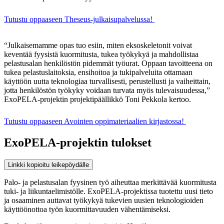
Tutustu oppaaseen Theseus-julkaisupalvelussa!
“Julkaisemamme opas tuo esiin, miten eksoskeletonit voivat
keventää fyysistä kuormitusta, tukea työkykyä ja mahdollistaa
pelastusalan henkilöstön pidemmät työurat. Oppaan tavoitteena on
tukea pelastuslaitoksia, ensihoitoa ja tukipalveluita ottamaan
käyttöön uutta teknologiaa turvallisesti, perustellusti ja vaiheittain,
jotta henkilöstön työkyky voidaan turvata myös tulevaisuudessa,”
ExoPELA-projektin projektipäällikkö Toni Pekkola kertoo.
Tutustu oppaaseen Avointen oppimateriaalien kirjastossa!
ExoPELA-projektin tulokset
Linkki kopioitu leikepöydälle
Palo- ja pelastusalan fyysinen työ aiheuttaa merkittävää kuormitusta
tuki- ja liikuntaelimistölle. ExoPELA-projektissa tuotettu uusi tieto
ja osaaminen auttavat työkykyä tukevien uusien teknologioiden
käyttöönottoa työn kuormittavuuden vähentämiseksi.