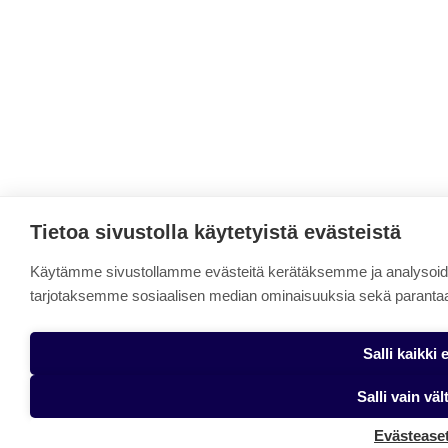
Tietoa sivustolla käytetyistä evästeistä
Käytämme sivustollamme evästeitä kerätäksemme ja analysoid
tarjotaksemme sosiaalisen median ominaisuuksia sekä paranta
Salli kaikki 
Salli vain vä
Evästease