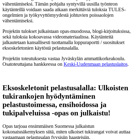
vähentämiseksi. Tämän pohjalta syntyvillä uusilla työnteon
käytänteillä voidaan saada aikaan merkittäviä tuloksia TULES-
ongelmien ja työkyvyttömyydestä johtuvien poissaolojen
vähentämiseksi.
Projektin tulokset julkaistaan opas-muodossa, blogi-kirjoituksissa,
sekä tuloksia kokoavassa videomateriaalissa. Käytänteitä
jalkautetaan kansallisesti tuottamalla loppuraportti / suositukset
eksoskeletonien käytöstä pelastusalalla.
Projektin toteutuksesta vastaa Jyväskylän ammattikorkeakoulu.
Osatoteuttajana hankkeessa on
Keski-Uudenmaan pelastuslaitos
.
Eksoskeletonit pelastusalalla: Ulkoisten
tukirankojen hyödyntäminen
pelastustoimessa, ensihoidossa ja
tukipalveluissa -opas on julkaistu!
Opas tarjoaa ensimmäisen Suomessa julkaistun
kokonaisnäkemyksen siitä, miten ulkoiset tukirangat voivat auttaa
vastaamaan pelastusalan fyysisiin haasteisiin.