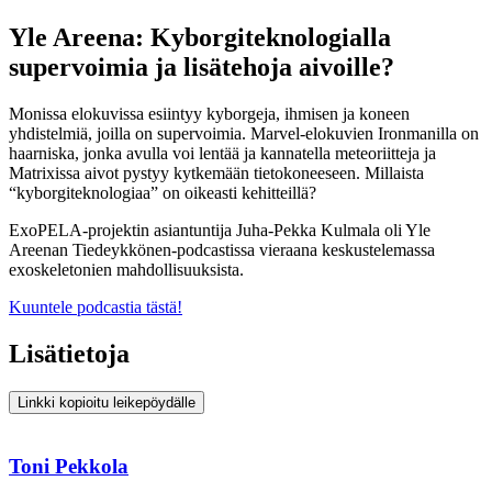
Yle Areena: Kyborgiteknologialla
supervoimia ja lisätehoja aivoille?
Monissa elokuvissa esiintyy kyborgeja, ihmisen ja koneen
yhdistelmiä, joilla on supervoimia. Marvel-elokuvien Ironmanilla on
haarniska, jonka avulla voi lentää ja kannatella meteoriitteja ja
Matrixissa aivot pystyy kytkemään tietokoneeseen. Millaista
“kyborgiteknologiaa” on oikeasti kehitteillä?
ExoPELA-projektin asiantuntija Juha-Pekka Kulmala oli Yle
Areenan Tiedeykkönen-podcastissa vieraana keskustelemassa
exoskeletonien mahdollisuuksista.
Kuuntele podcastia tästä!
Lisätietoja
Linkki kopioitu leikepöydälle
Toni Pekkola