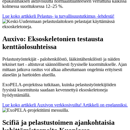
epäkäslihaksen aktiivisuutta normaalitilanteeseen verrattuna kaikissa
kolmessa suorituksessa 12–25 %.
Lue koko artikkeli Pelastus- ja turvallisuustutkimus -lehdestä!
Auxivo: Eksoskeletonien testausta
kenttäolosuhteissa
Pelastustyöntekijät - palohenkilöstö, lääkintähenkilöstö ja näiden
tekniset tuet - altistuvat säännöllisesti fyysiselle kuormitukselle. Ajan
mittaan jatkuva rasitus voi alkaa aiheuttamaan ongelmia erityisesti
alaselän ja hartioiden alueilla.
ExoPELA-projektissa tutkitaan, kuinka pelastustyöntekijöiden
fyysistä kuormitusta saadaan kevennettyä eksoskeletoneja
hyödyntämällä.
Lue koko artikkeli Auxivon verkkosivuilta! Artikkeli on englanniksi.
Scifiä ja pelastustoimen ajankohtaisia