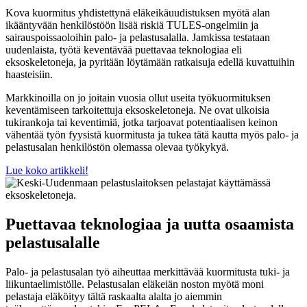
Kova kuormitus yhdistettynä eläkeikäuudistuksen myötä alan
ikääntyvään henkilöstöön lisää riskiä TULES-ongelmiin ja
sairauspoissaoloihin palo- ja pelastusalalla. Jamkissa testataan
uudenlaista, työtä keventävää puettavaa teknologiaa eli
eksoskeletoneja, ja pyritään löytämään ratkaisuja edellä kuvattuihin
haasteisiin.
Markkinoilla on jo joitain vuosia ollut useita työkuormituksen
keventämiseen tarkoitettuja eksoskeletoneja. Ne ovat ulkoisia
tukirankoja tai keventimiä, jotka tarjoavat potentiaalisen keinon
vähentää työn fyysistä kuormitusta ja tukea tätä kautta myös palo- ja
pelastusalan henkilöstön olemassa olevaa työkykyä.
Lue koko artikkeli!
Puettavaa teknologiaa ja uutta osaamista
pelastusalalle
Palo- ja pelastusalan työ aiheuttaa merkittävää kuormitusta tuki- ja
liikuntaelimistölle. Pelastusalan eläkeiän noston myötä moni
pelastaja eläköityy tältä raskaalta alalta jo aiemmin