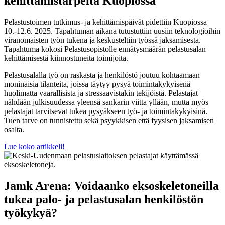
kehittämistarpeita Kuopiossa
Pelastustoimen tutkimus- ja kehittämispäivät pidettiin Kuopiossa
10.-12.6.
2025.
Tapahtuman aikana tutustuttiin uusiin teknologioihin
viranomaisten työn tukena ja keskusteltiin työssä jaksamisesta.
Tapahtuma kokosi Pelastusopistolle ennätysmäärän pelastusalan
kehittämisestä kiinnostuneita toimijoita.
Pelastusalalla työ on raskasta ja henkilöstö joutuu kohtaamaan
moninaisia tilanteita, joissa täytyy pysyä toimintakykyisenä
huolimatta vaarallisista ja stressaavistakin tekijöistä. Pelastajat
nähdään julkisuudessa yleensä sankarin viitta yllään, mutta myös
pelastajat tarvitsevat tukea pysyäkseen työ- ja toimintakykyisinä.
Tuen tarve on tunnistettu sekä psyykkisen että fyysisen jaksamisen
osalta.
Lue koko artikkeli!
Jamk Arena: Voidaanko eksoskeletoneilla
tukea palo- ja pelastusalan henkilöstön
työkykyä?