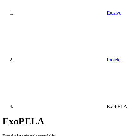
Etusivu
Projekti
ExoPELA
ExoPELA