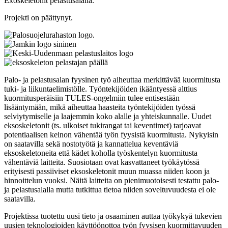
Exoskeletonit pelastusalalla.
Projekti on päättynyt.
Palo- ja pelastusalan fyysinen työ aiheuttaa merkittävää kuormitusta
tuki- ja liikuntaelimistölle. Työntekijöiden ikääntyessä alttius
kuormitusperäisiin TULES-ongelmiin tulee entisestään
lisääntymään, mikä aiheuttaa haasteita työntekijöiden työssä
selviytymiselle ja laajemmin koko alalle ja yhteiskunnalle. Uudet
eksoskeletonit (ts. ulkoiset tukirangat tai keventimet) tarjoavat
potentiaalisen keinon vähentää työn fyysistä kuormitusta. Nykyisin
on saatavilla sekä nostotyötä ja kannattelua keventäviä
eksoskeletoneita että kädet koholla työskentelyn kuormitusta
vähentäviä laitteita. Suosiotaan ovat kasvattaneet työkäytössä
erityisesti passiiviset eksoskeletonit muun muassa niiden koon ja
hinnoittelun vuoksi. Näitä laitteita on pienimuotoisesti testattu palo-
ja pelastusalalla mutta tutkittua tietoa niiden soveltuvuudesta ei ole
saatavilla.
Projektissa tuotettu uusi tieto ja osaaminen auttaa työkykyä tukevien
uusien teknologioiden käyttöönottoa työn fyysisen kuormittavuuden