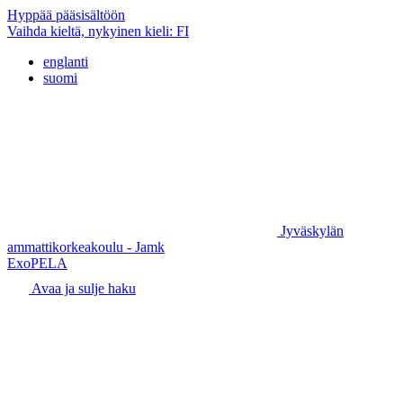
Hyppää pääsisältöön
Vaihda kieltä, nykyinen kieli:
FI
englanti
suomi
Jyväskylän
ammattikorkeakoulu - Jamk
ExoPELA
Avaa ja sulje haku