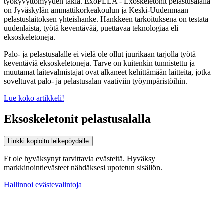
työkyvyttömyyden takia. ExoPELA - Exoskeletonit pelastusalalla
on Jyväskylän ammattikorkeakoulun ja Keski-Uudenmaan
pelastuslaitoksen yhteishanke. Hankkeen tarkoituksena on testata
uudenlaista, työtä keventävää, puettavaa teknologiaa eli
eksoskeletoneja.
Palo- ja pelastusalalle ei vielä ole ollut juurikaan tarjolla työtä
keventäviä eksoskeletoneja. Tarve on kuitenkin tunnistettu ja
muutamat laitevalmistajat ovat alkaneet kehittämään laitteita, jotka
soveltuvat palo- ja pelastusalan vaativiin työympäristöihin.
Lue koko artikkeli!
Eksoskeletonit pelastusalalla
Linkki kopioitu leikepöydälle
Et ole hyväksynyt tarvittavia evästeitä. Hyväksy
markkinointievästeet nähdäksesi upotetun sisällön.
Hallinnoi evästevalintoja