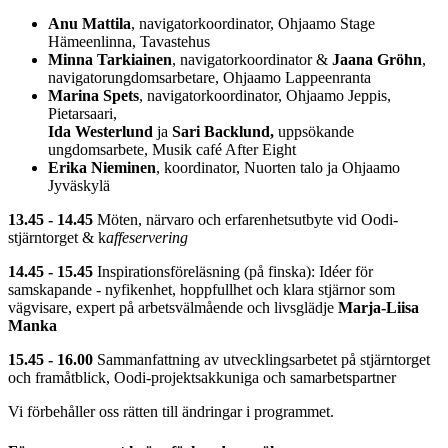
Anu Mattila
, navigatorkoordinator, Ohjaamo Stage
Hämeenlinna, Tavastehus
Minna Tarkiainen
, navigatorkoordinator &
Jaana Gröhn
,
navigatorungdomsarbetare, Ohjaamo Lappeenranta
Marina Spets
, navigatorkoordinator, Ohjaamo Jeppis,
Pietarsaari,
Ida Westerlund
ja
Sari Backlund,
uppsökande
ungdomsarbete, Musik café After Eight
Erika Nieminen
, koordinator, Nuorten talo ja Ohjaamo
Jyväskylä
13.45 - 14.45
Möten, närvaro och erfarenhetsutbyte vid Oodi-
stjärntorget
& k
affeservering
14.45 - 15.45
Inspirationsföreläsning (på finska): Idéer för
samskapande - nyfikenhet, hoppfullhet och klara stjärnor som
vägvisare, expert på arbetsvälmående och livsglädje
Marja-Liisa
Manka
15.45 - 16.00
Sammanfattning av utvecklingsarbetet på stjärntorget
och framåtblick
, Oodi-projektsakkuniga och samarbetspartner
Vi förbehåller oss rätten till ändringar i programmet.