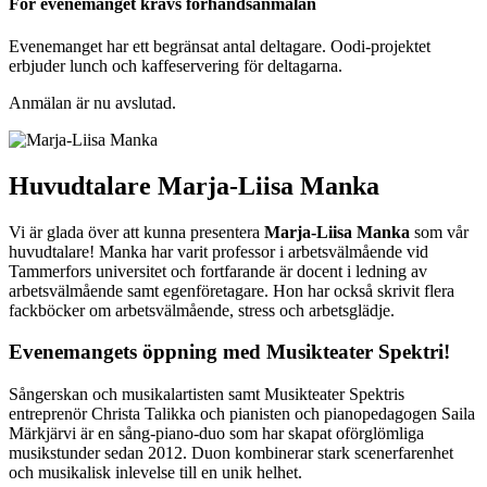
För evenemanget krävs förhandsanmälan
Evenemanget har ett begränsat antal deltagare. Oodi-projektet
erbjuder lunch och kaffeservering för deltagarna.
Anmälan är nu avslutad.
Huvudtalare Marja-Liisa Manka
Vi är glada över att kunna presentera
Marja-Liisa Manka
som vår
huvudtalare! Manka har varit professor i arbetsvälmående vid
Tammerfors universitet och fortfarande är docent i ledning av
arbetsvälmående samt egenföretagare. Hon har också skrivit flera
fackböcker om arbetsvälmående, stress och arbetsglädje.
Evenemangets öppning med Musikteater Spektri!
Sångerskan och musikalartisten samt Musikteater Spektris
entreprenör Christa Talikka och pianisten och pianopedagogen Saila
Märkjärvi är en sång-piano-duo som har skapat oförglömliga
musikstunder sedan 2012. Duon kombinerar stark scenerfarenhet
och musikalisk inlevelse till en unik helhet.