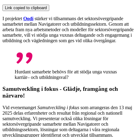
Link copied to clipboard
I projektet
Oodi
stärker vi tillsammans det sektorsövergripande
samarbetet mellan Navigatorer och utbildningssektorn. Genom att
arbeta fram nya arbetsmetoder och modeller för sektorsövergripande
samarbete, vill vi stödja unga vuxnas deltagande och engagemang i
utbildning och vägledningen som ges vid olika övergångar.
Hurdant samarbete behövs för att stödja unga vuxnas
karriär– och utbildningsval?
Samutveckling i fokus -
Glädje, framgång och
närvaro!
Vid evenemanget
Samutveckling i fokus
som arrangeras den 13 maj
2025 delas erfarenheter och resultat från regional och nationell
samutveckling. Vi presenterar också olika lösningar för
sektorsövergripande samarbete mellan Navigatorer och
utbildningssektorn, lösningar som deltagarna i våra regionala
utvecklingsgrupper identifierat och utvecklat tillsammans.